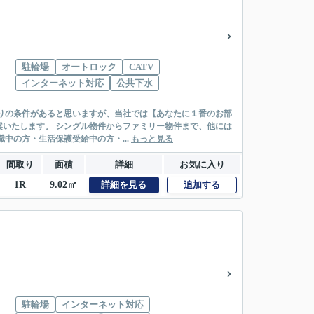
駐輪場
オートロック
CATV
インターネット対応
公共下水
リー物件まで、他には
絡先がいない・休職中の方・生活保護受給中の方・...
もっと見る
間取り
面積
詳細
お気に入り
1R
9.02㎡
詳細を見る
追加する
駐輪場
インターネット対応