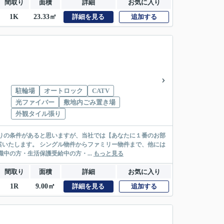
間取り
面積
詳細
お気に入り
1K
23.33㎡
詳細を見る
追加する
駐輪場
オートロック
CATV
光ファイバー
敷地内ごみ置き場
外観タイル張り
リー物件まで、他には
絡先がいない・休職中の方・生活保護受給中の方・...
もっと見る
間取り
面積
詳細
お気に入り
1R
9.00㎡
詳細を見る
追加する