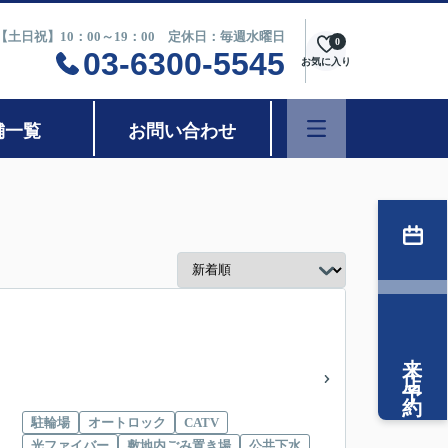
0【土日祝】10：00～19：00 定休日：毎週水曜日
0
03-6300-5545
お気に入り
舗一覧
お問い合わせ
来店予約
駐輪場
オートロック
CATV
光ファイバー
敷地内ごみ置き場
公共下水