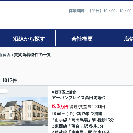
営業時間：【平日】10：00～18：0
沿線から探す
会社概要
店
新宿店
賃貸新着物件の一覧
1017
棟
件
ート
新宿区
上落合
アーバンプレイス高田馬場Ｃ
6.3
万円
管理/共益費4,000円
16.00㎡ (1R) /築17年 /2階建
山手線
「
高田馬場
」駅 徒歩15分
東西線
「
落合
」駅 徒歩5分
総武線
「
東中野
」駅 徒歩10分