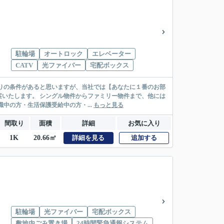
駐輪場
オートロック
エレベーター
CATV
光ファイバー
宅配ボックス
リー物件まで、他には
絡先がいない・休職中の方・生活保護受給中の方・...
もっと見る
間取り
面積
詳細
お気に入り
1K
20.66㎡
詳細を見る
追加する
駐輪場
光ファイバー
宅配ボックス
敷地内ごみ置き場
24時間緊急通報システム