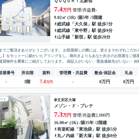
ＱＵＱＵＲＩ北新宿
7.4
万円
管理/共益費-
9.02㎡ (1R) /築5年 /3階建
総武線
「
大久保
」駅 徒歩7分
総武線
「
東中野
」駅 徒歩9分
山手線
「
新宿
」駅 徒歩20分
ありがとうございます。 お部屋探しの際には、皆さまそれぞれこだわりの条件があると思いますが、当社では【あなたに１番のお部
】をモットーに細かいヒアリングをし、南向きよりもあなた向きのお部屋をご提案いたします。 シングル物件からファミ
無い賃貸物件を豊富にご紹介しております。 保証人がいない・緊急連
部屋番号
所在階
賃料
管理費・共益費
敷金/保証金
礼金
7.4
-
3階
-
0万円
0万円
万円
ート
文京区
大塚
メゾン・ド・プレテ
7.3
万円
管理/共益費2,000円
16.00㎡ (1K) /築35年 /2階建
有楽町線
「
東池袋
」駅 徒歩5分
丸ノ内線
「
新大塚
」駅 徒歩8分