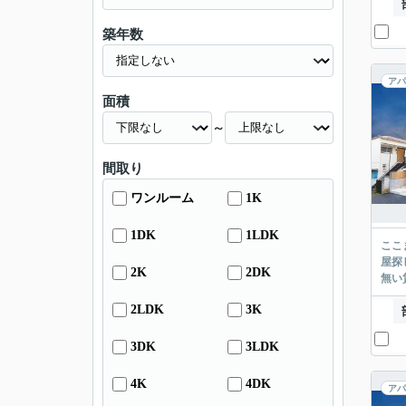
築年数
アパ
面積
～
間取り
ワンルーム
1K
1DK
1LDK
ここまでご覧頂き
屋探し
2K
2DK
2LDK
3K
3DK
3LDK
4K
4DK
アパ