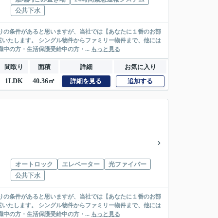
公共下水
リー物件まで、他には
絡先がいない・休職中の方・生活保護受給中の方・...
もっと見る
間取り
面積
詳細
お気に入り
1LDK
40.36㎡
詳細を見る
追加する
オートロック
エレベーター
光ファイバー
公共下水
リー物件まで、他には
絡先がいない・休職中の方・生活保護受給中の方・...
もっと見る