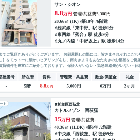
サン・シオン
8.8
万円
管理/共益費5,000円
20.66㎡ (1K) /築18年 /6階建
総武線
「
東中野
」駅 徒歩1分
東西線
「
落合
」駅 徒歩9分
丸ノ内線
「
中野坂上
」駅 徒歩14分
ありがとうございます。 お部屋探しの際には、皆さまそれぞれこだわりの条件があると思いますが、当社では【あなたに１番のお部
】をモットーに細かいヒアリングをし、南向きよりもあなた向きのお部屋をご提案いたします。 シングル物件からファミ
無い賃貸物件を豊富にご紹介しております。 保証人がいない・緊急連
部屋番号
所在階
賃料
管理費・共益費
敷金/保証金
礼金
8.8
-
5階
5,000円
0万円
2ヶ月
万円
ート
杉並区
西荻北
カトルメゾン 西荻窪
15
万円
管理/共益費-
40.36㎡ (1LDK) /築6年 /2階建
中央線
「
西荻窪
」駅 徒歩9分