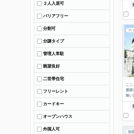
２人入居可
バリアフリー
分割可
アパ
分譲タイプ
管理人常駐
眺望良好
二世帯住宅
ここまでご覧頂き
屋探し
フリーレント
カードキー
オープンハウス
外国人可
賃貸