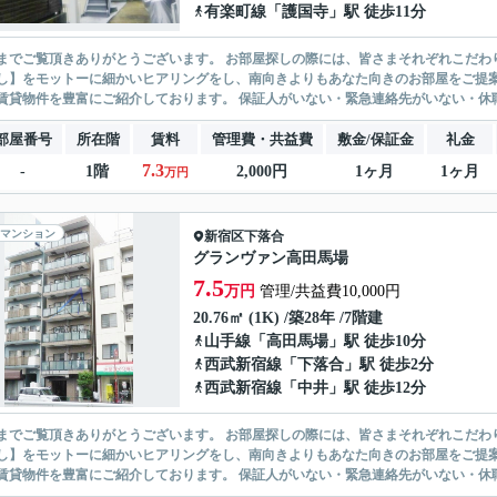
有楽町線
「
護国寺
」駅 徒歩11分
ありがとうございます。 お部屋探しの際には、皆さまそれぞれこだわりの条件があると思いますが、当社では【あなたに１番のお部
】をモットーに細かいヒアリングをし、南向きよりもあなた向きのお部屋をご提案いたします。 シングル物件からファミ
無い賃貸物件を豊富にご紹介しております。 保証人がいない・緊急連
部屋番号
所在階
賃料
管理費・共益費
敷金/保証金
礼金
7.3
-
1階
2,000円
1ヶ月
1ヶ月
万円
マンション
新宿区
下落合
グランヴァン高田馬場
7.5
万円
管理/共益費10,000円
20.76㎡ (1K) /築28年 /7階建
山手線
「
高田馬場
」駅 徒歩10分
西武新宿線
「
下落合
」駅 徒歩2分
西武新宿線
「
中井
」駅 徒歩12分
ありがとうございます。 お部屋探しの際には、皆さまそれぞれこだわりの条件があると思いますが、当社では【あなたに１番のお部
】をモットーに細かいヒアリングをし、南向きよりもあなた向きのお部屋をご提案いたします。 シングル物件からファミ
無い賃貸物件を豊富にご紹介しております。 保証人がいない・緊急連