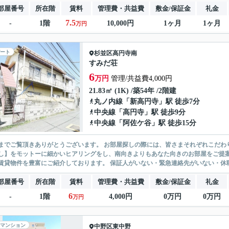
部屋番号
所在階
賃料
管理費・共益費
敷金/保証金
礼金
7.5
-
1階
10,000円
1ヶ月
1ヶ月
万円
ート
杉並区
高円寺南
すみだ荘
6
万円
管理/共益費4,000円
21.83㎡ (1K) /築54年 /2階建
丸ノ内線
「
新高円寺
」駅 徒歩7分
中央線
「
高円寺
」駅 徒歩9分
中央線
「
阿佐ケ谷
」駅 徒歩15分
ありがとうございます。 お部屋探しの際には、皆さまそれぞれこだわりの条件があると思いますが、当社では【あなたに１番のお部
】をモットーに細かいヒアリングをし、南向きよりもあなた向きのお部屋をご提案いたします。 シングル物件からファミ
無い賃貸物件を豊富にご紹介しております。 保証人がいない・緊急連
部屋番号
所在階
賃料
管理費・共益費
敷金/保証金
礼金
6
-
1階
4,000円
0万円
0万円
万円
マンション
中野区
東中野