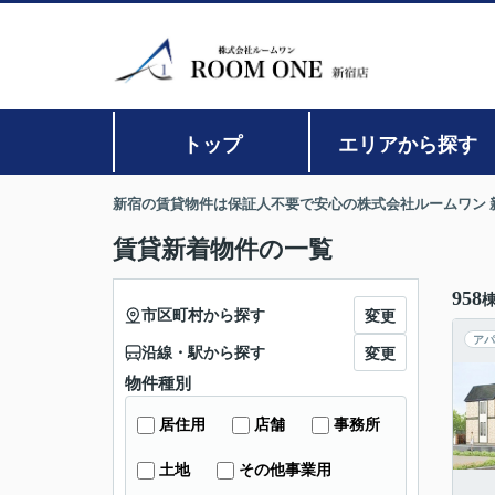
トップ
エリアから探す
新宿の賃貸物件は保証人不要で安心の株式会社ルームワン 
賃貸新着物件の一覧
958
市区町村から探す
変更
アパ
沿線・駅から探す
変更
物件種別
居住用
店舗
事務所
土地
その他事業用