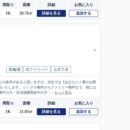
間取り
面積
詳細
お気に入り
1K
20.76㎡
詳細を見る
追加する
駐輪場
光ファイバー
公共下水
リー物件まで、他には
絡先がいない・休職中の方・生活保護受給中の方・...
もっと見る
間取り
面積
詳細
お気に入り
1K
21.83㎡
詳細を見る
追加する