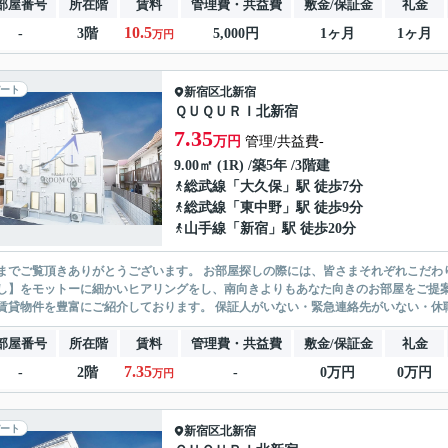
部屋番号
所在階
賃料
管理費・共益費
敷金/保証金
礼金
10.5
-
3階
5,000円
1ヶ月
1ヶ月
万円
ート
新宿区
北新宿
ＱＵＱＵＲＩ北新宿
7.35
万円
管理/共益費-
9.00㎡ (1R) /築5年 /3階建
総武線
「
大久保
」駅 徒歩7分
総武線
「
東中野
」駅 徒歩9分
山手線
「
新宿
」駅 徒歩20分
ありがとうございます。 お部屋探しの際には、皆さまそれぞれこだわりの条件があると思いますが、当社では【あなたに１番のお部
】をモットーに細かいヒアリングをし、南向きよりもあなた向きのお部屋をご提案いたします。 シングル物件からファミ
無い賃貸物件を豊富にご紹介しております。 保証人がいない・緊急連
部屋番号
所在階
賃料
管理費・共益費
敷金/保証金
礼金
7.35
-
2階
-
0万円
0万円
万円
ート
新宿区
北新宿