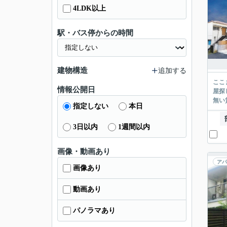
4LDK以上
駅・バス停からの時間
建物構造
追加する
ここまでご覧頂き
情報公開日
屋探し
指定しない
本日
3日以内
1週間以内
画像・動画あり
アパ
画像あり
動画あり
パノラマあり