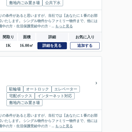
敷地内ごみ置き場
公共下水
リー物件まで、他には
絡先がいない・休職中の方・生活保護受給中の方・...
もっと見る
間取り
面積
詳細
お気に入り
1K
16.00㎡
詳細を見る
追加する
駐輪場
オートロック
エレベーター
宅配ボックス
インターネット対応
敷地内ごみ置き場
リー物件まで、他には
絡先がいない・休職中の方・生活保護受給中の方・...
もっと見る