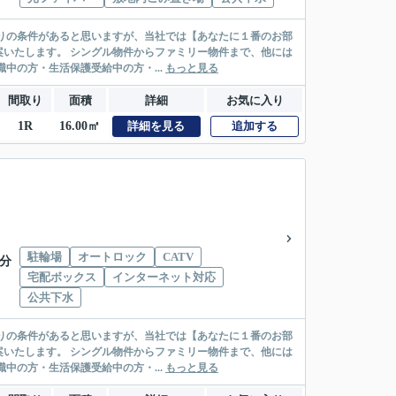
リー物件まで、他には
絡先がいない・休職中の方・生活保護受給中の方・...
もっと見る
間取り
面積
詳細
お気に入り
1R
16.00㎡
詳細を見る
追加する
駐輪場
オートロック
CATV
9分
宅配ボックス
インターネット対応
公共下水
リー物件まで、他には
絡先がいない・休職中の方・生活保護受給中の方・...
もっと見る