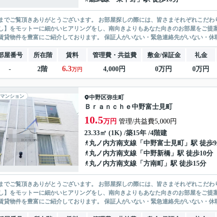
ありがとうございます。 お部屋探しの際には、皆さまそれぞれこだわりの条件があると思いますが、当社では【あなたに１番のお部
】をモットーに細かいヒアリングをし、南向きよりもあなた向きのお部屋をご提案いたします。 シングル物件からファミ
無い賃貸物件を豊富にご紹介しております。 保証人がいない・緊急連
部屋番号
所在階
賃料
管理費・共益費
敷金/保証金
礼金
6.3
-
2階
4,000円
0万円
0万円
万円
マンション
中野区
弥生町
Ｂｒａｎｃｈｅ中野富士見町
10.5
万円
管理/共益費5,000円
23.33㎡ (1K) /築15年 /4階建
丸ノ内方南支線
「
中野富士見町
」駅 徒歩
丸ノ内方南支線
「
中野新橋
」駅 徒歩10分
丸ノ内方南支線
「
方南町
」駅 徒歩15分
ありがとうございます。 お部屋探しの際には、皆さまそれぞれこだわりの条件があると思いますが、当社では【あなたに１番のお部
】をモットーに細かいヒアリングをし、南向きよりもあなた向きのお部屋をご提案いたします。 シングル物件からファミ
無い賃貸物件を豊富にご紹介しております。 保証人がいない・緊急連