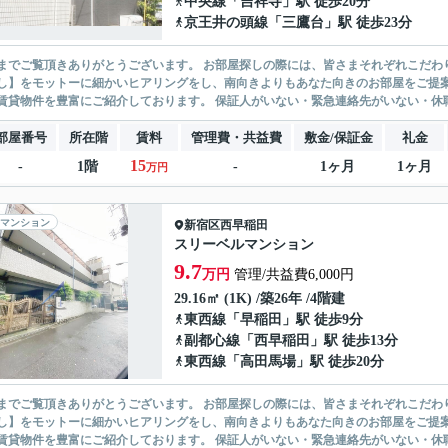
中央線
「
吉祥寺
」駅 徒歩20分
京王井の頭線
「
三鷹台
」駅 徒歩23分
ありがとうございます。 お部屋探しの際には、皆さまそれぞれこだわりの条件があると思いますが、当社では【あなたに１番のお部
】をモットーに細かいヒアリングをし、南向きよりもあなた向きのお部屋をご提案いたします。 シングル物件からファミ
無い賃貸物件を豊富にご紹介しております。 保証人がいない・緊急連
部屋番号
所在階
賃料
管理費・共益費
敷金/保証金
礼金
15
-
1階
-
1ヶ月
1ヶ月
万円
マンション
新宿区
西早稲田
スリーベルマンション
9.7
万円
管理/共益費6,000円
29.16㎡ (1K) /築26年 /4階建
東西線
「
早稲田
」駅 徒歩9分
副都心線
「
西早稲田
」駅 徒歩13分
東西線
「
高田馬場
」駅 徒歩20分
ありがとうございます。 お部屋探しの際には、皆さまそれぞれこだわりの条件があると思いますが、当社では【あなたに１番のお部
】をモットーに細かいヒアリングをし、南向きよりもあなた向きのお部屋をご提案いたします。 シングル物件からファミ
無い賃貸物件を豊富にご紹介しております。 保証人がいない・緊急連