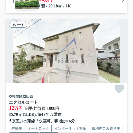
1階 / 20.18㎡ / 1K
アパート
杉並区成田西
エクセルコート
12
万円
管理/共益費4,000円
35.79㎡ (1LDK) /築13年 /2階建
京王井の頭線「永福町」駅 徒歩16分
駐輪場
オートロック
インターネット対応
敷地内ごみ置き場