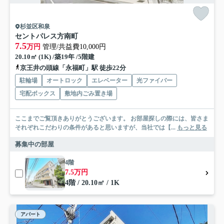
杉並区和泉
セントパレス方南町
7.5
万円
管理/共益費10,000円
20.10㎡ (1K) /築19年 /5階建
京王井の頭線「永福町」駅 徒歩22分
駐輪場
オートロック
エレベーター
光ファイバー
宅配ボックス
敷地内ごみ置き場
ここまでご覧頂きありがとうございます。 お部屋探しの際には、皆さま
それぞれこだわりの条件があると思いますが、当社では【...
もっと見る
募集中の部屋
4階
7.5万円
4階 / 20.10㎡ / 1K
アパート