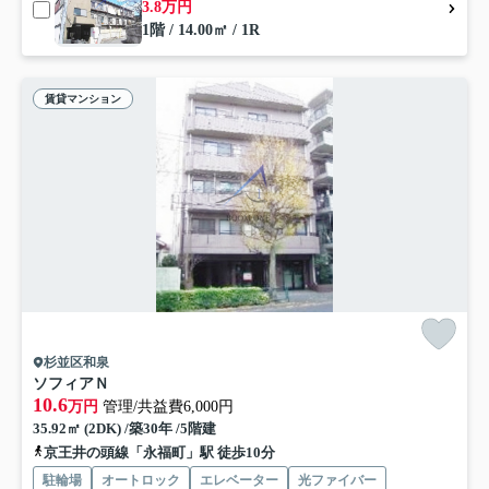
3.8万円
1階 / 14.00㎡ / 1R
賃貸マンション
杉並区和泉
ソフィアＮ
10.6
万円
管理/共益費6,000円
35.92㎡ (2DK) /築30年 /5階建
京王井の頭線「永福町」駅 徒歩10分
駐輪場
オートロック
エレベーター
光ファイバー