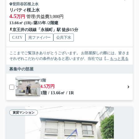
世田谷区桜上水
リバティ桜上水
4.5
万円
管理/共益費3,000円
13.66㎡ (1R) /築35年 /2階建
京王井の頭線「永福町」駅 徒歩15分
CATV
光ファイバー
公共下水
ここまでご覧頂きありがとうございます。 お部屋探しの際には、皆さま
それぞれこだわりの条件があると思いますが、当社では【...
もっと見る
募集中の部屋
1階
4.5万円
1階 / 13.66㎡ / 1R
賃貸マンション