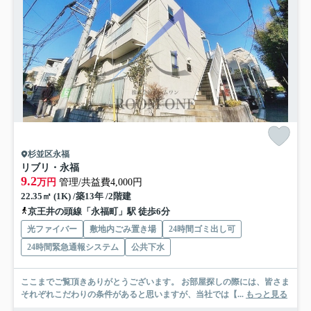
杉並区永福
リブリ・永福
9.2
万円
管理/共益費4,000円
22.35㎡ (1K) /築13年 /2階建
京王井の頭線「永福町」駅 徒歩6分
光ファイバー
敷地内ごみ置き場
24時間ゴミ出し可
24時間緊急通報システム
公共下水
ここまでご覧頂きありがとうございます。 お部屋探しの際には、皆さま
それぞれこだわりの条件があると思いますが、当社では【...
もっと見る