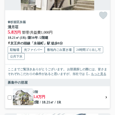
杉並区永福
清月荘
5.8
万円
管理/共益費1,000円
18.21㎡ (1R) /築56年 /2階建
京王井の頭線「永福町」駅 徒歩9分
駐輪場
光ファイバー
敷地内ごみ置き場
24時間ゴミ出し可
公共下水
ここまでご覧頂きありがとうございます。 お部屋探しの際には、皆さま
それぞれこだわりの条件があると思いますが、当社では【...
もっと見る
募集中の部屋
2階
5.8万円
2階 / 18.21㎡ / 1R