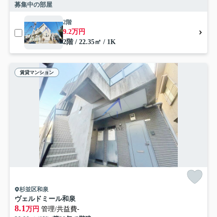
募集中の部屋
2階
9.2万円
2階 / 22.35㎡ / 1K
賃貸マンション
杉並区和泉
ヴェルドミール和泉
8.1
万円
管理/共益費-