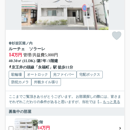
杉並区堀ノ内
ルーチェ ソラーレ
14
万円
管理/共益費5,000円
40.50㎡ (1LDK) /築7年 /3階建
京王井の頭線「永福町」駅 徒歩11分
駐輪場
オートロック
光ファイバー
宅配ボックス
防犯カメラ
外観タイル張り
ここまでご覧頂きありがとうございます。 お部屋探しの際には、皆さま
それぞれこだわりの条件があると思いますが、当社では【...
もっと見る
募集中の部屋
2階
14万円