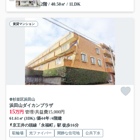
2階 / 40.50㎡ / 1LDK
賃貸マンション
杉並区浜田山
浜田山ダイカンプラザ
15
万円
管理/共益費15,000円
61.61㎡ (3DK) /築44年 /4階建
京王井の頭線「永福町」駅 徒歩16分
駐輪場
光ファイバー
閑静な住宅地
公共下水