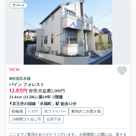
アパート
NEW
杉並区永福
パイン フォレスト
12.8
万円
管理/共益費2,000円
33.44㎡ (1LDK) /築10年 /2階建
京王井の頭線「永福町」駅 徒歩12分
駐輪場
CATV
光ファイバー
敷地内ごみ置き場
24時間ゴミ出し可
公共下水
ここまでご覧頂きありがとうございます。 お部屋探しの際には、皆さま