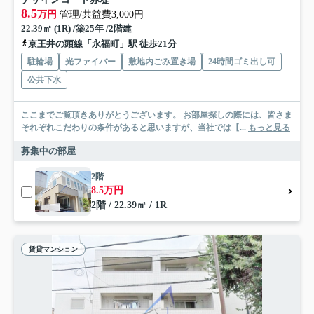
8.5
万円
管理/共益費3,000円
22.39㎡ (1R) /築25年 /2階建
京王井の頭線「永福町」駅 徒歩21分
駐輪場
光ファイバー
敷地内ごみ置き場
24時間ゴミ出し可
公共下水
ここまでご覧頂きありがとうございます。 お部屋探しの際には、皆さま
それぞれこだわりの条件があると思いますが、当社では【...
もっと見る
募集中の部屋
2階
8.5万円
2階 / 22.39㎡ / 1R
賃貸マンション