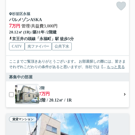
杉並区永福
パルメゾンASKA
7
万円
管理/共益費3,000円
20.12㎡ (1R) /築31年 /2階建
京王井の頭線「永福町」駅 徒歩5分
CATV
光ファイバー
公共下水
ここまでご覧頂きありがとうございます。 お部屋探しの際には、皆さま
それぞれこだわりの条件があると思いますが、当社では【...
もっと見る
募集中の部屋
2階
7万円
2階 / 20.12㎡ / 1R
賃貸マンション