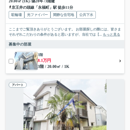
20.00㎡ (1K) /築28年 /3階建
京王井の頭線「永福町」駅 徒歩11分
駐輪場
光ファイバー
閑静な住宅地
公共下水
ここまでご覧頂きありがとうございます。 お部屋探しの際には、皆さま
それぞれこだわりの条件があると思いますが、当社では【...
もっと見る
募集中の部屋
3階
8.1万円
3階 / 20.00㎡ / 1K
アパート