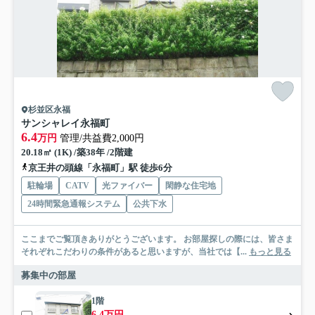
杉並区永福
サンシャレイ永福町
6.4
万円
管理/共益費2,000円
20.18㎡ (1K) /築38年 /2階建
京王井の頭線「永福町」駅 徒歩6分
駐輪場
CATV
光ファイバー
閑静な住宅地
24時間緊急通報システム
公共下水
ここまでご覧頂きありがとうございます。 お部屋探しの際には、皆さま
それぞれこだわりの条件があると思いますが、当社では【...
もっと見る
募集中の部屋
1階
6.4万円