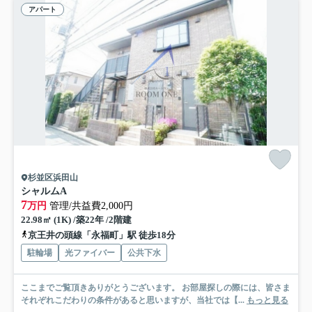
アパート
杉並区浜田山
シャルムA
7
万円
管理/共益費2,000円
22.98㎡ (1K) /築22年 /2階建
京王井の頭線「永福町」駅 徒歩18分
駐輪場
光ファイバー
公共下水
ここまでご覧頂きありがとうございます。 お部屋探しの際には、皆さま
それぞれこだわりの条件があると思いますが、当社では【...
もっと見る