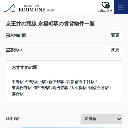
0
お気に入り
京王井の頭線 永福町駅の賃貸物件一覧
変更
永福町駅
変更
募集中
おすすめの駅
中野駅
/
中野坂上駅
/
新中野駅
/
西新宿五丁目駅
/
東高円寺駅
/
東中野駅
/
高円寺駅
/
大久保駅
/
阿佐ケ谷駅
/
落合駅
15
棟
15
件