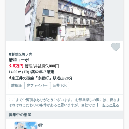
杉並区堀ノ内
清和コーポ
3.8
万円
管理/共益費5,000円
14.00㎡ (1R) /築62年 /5階建
京王井の頭線「永福町」駅 徒歩20分
駐輪場
光ファイバー
公共下水
ここまでご覧頂きありがとうございます。 お部屋探しの際には、皆さま
それぞれこだわりの条件があると思いますが、当社では【...
もっと見る
募集中の部屋
1階