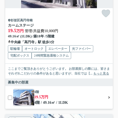
杉並区高円寺南
カームステージ
19.5
万円
管理/共益費10,000円
49.16㎡ (1LDK) /築18年 /5階建
中央線「高円寺」駅 徒歩3分
駐輪場
オートロック
エレベーター
光ファイバー
宅配ボックス
24時間緊急通報システム
ここまでご覧頂きありがとうございます。 お部屋探しの際には、皆さま
それぞれこだわりの条件があると思いますが、当社では【...
もっと見る
募集中の部屋
4階
19.5万円
4階 / 49.16㎡ / 1LDK