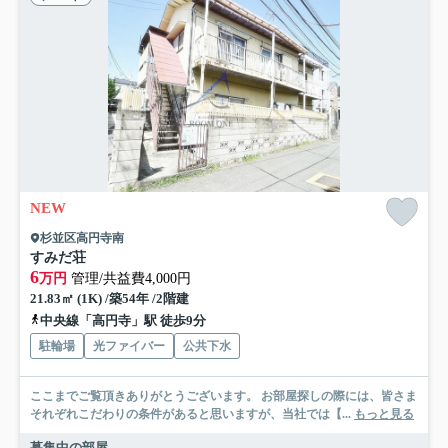
NEW
杉並区高円寺南
すみだ荘
6
万円
管理/共益費4,000円
21.83㎡ (1K) /築54年 /2階建
中央線「高円寺」駅 徒歩9分
駐輪場
光ファイバー
公共下水
ここまでご覧頂きありがとうございます。 お部屋探しの際には、皆さま
それぞれこだわりの条件があると思いますが、当社では【...
もっと見る
募集中の部屋