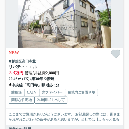
NEW
杉並区高円寺北
リバティ・エル
7.3
万円
管理/共益費2,000円
20.46㎡ (1K) /築30年 /2階建
中央線「高円寺」駅 徒歩3分
駐輪場
CATV
光ファイバー
敷地内ごみ置き場
閑静な住宅地
24時間ゴミ出し可
ここまでご覧頂きありがとうございます。 お部屋探しの際には、皆さま
それぞれこだわりの条件があると思いますが、当社では【...
もっと見る