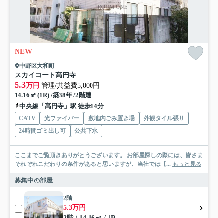
NEW
中野区大和町
スカイコート高円寺
5.3
万円
管理/共益費5,000円
14.16㎡ (1R) /築38年 /2階建
中央線「高円寺」駅 徒歩14分
CATV
光ファイバー
敷地内ごみ置き場
外観タイル張り
24時間ゴミ出し可
公共下水
ここまでご覧頂きありがとうございます。 お部屋探しの際には、皆さま
それぞれこだわりの条件があると思いますが、当社では【...
もっと見る
募集中の部屋
2階
5.3万円
2階 / 14.16㎡ / 1R