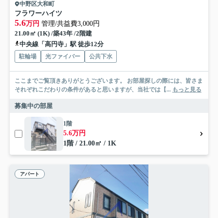
中野区大和町
フラワーハイツ
5.6
万円
管理/共益費3,000円
21.00㎡ (1K) /築43年 /2階建
中央線「高円寺」駅 徒歩12分
駐輪場
光ファイバー
公共下水
ここまでご覧頂きありがとうございます。 お部屋探しの際には、皆さま
それぞれこだわりの条件があると思いますが、当社では【...
もっと見る
募集中の部屋
1階
5.6万円
1階 / 21.00㎡ / 1K
アパート