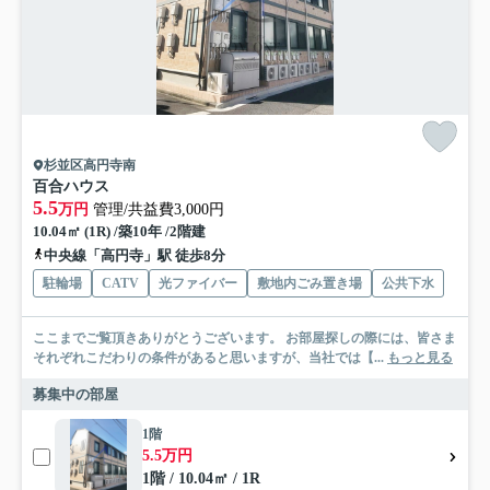
杉並区高円寺南
百合ハウス
5.5
万円
管理/共益費3,000円
10.04㎡ (1R) /築10年 /2階建
中央線「高円寺」駅 徒歩8分
駐輪場
CATV
光ファイバー
敷地内ごみ置き場
公共下水
ここまでご覧頂きありがとうございます。 お部屋探しの際には、皆さま
それぞれこだわりの条件があると思いますが、当社では【...
もっと見る
募集中の部屋
1階
5.5万円
1階 / 10.04㎡ / 1R