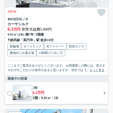
NEW
杉並区松ノ木
カーサシルク
6.2
万円
管理/共益費5,000円
9.01㎡ (1R) /築7年 /2階建
総武線「高円寺」駅 徒歩18分
駐輪場
オートロック
光ファイバー
防犯カメラ
敷地内ごみ置き場
24時間ゴミ出し可
ここまでご覧頂きありがとうございます。 お部屋探しの際には、皆さま
それぞれこだわりの条件があると思いますが、当社では【...
もっと見る
募集中の部屋
1階
6.2万円
1階 / 9.01㎡ / 1R