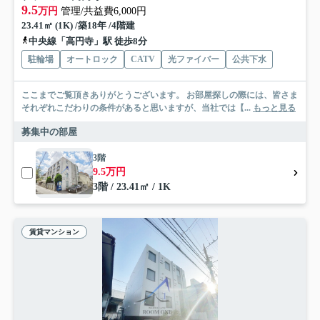
9.5
万円
管理/共益費6,000円
23.41㎡ (1K) /築18年 /4階建
中央線「高円寺」駅 徒歩8分
駐輪場
オートロック
CATV
光ファイバー
公共下水
ここまでご覧頂きありがとうございます。 お部屋探しの際には、皆さま
それぞれこだわりの条件があると思いますが、当社では【...
もっと見る
募集中の部屋
3階
9.5万円
3階 / 23.41㎡ / 1K
賃貸マンション