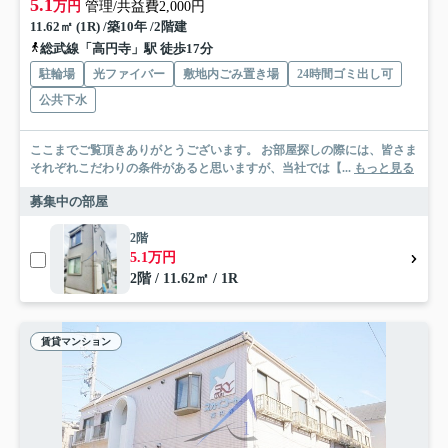
5.1
万円
管理/共益費2,000円
11.62㎡ (1R) /築10年 /2階建
総武線「高円寺」駅 徒歩17分
駐輪場
光ファイバー
敷地内ごみ置き場
24時間ゴミ出し可
公共下水
ここまでご覧頂きありがとうございます。 お部屋探しの際には、皆さま
それぞれこだわりの条件があると思いますが、当社では【...
もっと見る
募集中の部屋
2階
5.1万円
2階 / 11.62㎡ / 1R
賃貸マンション