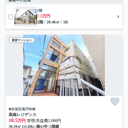
募集中の部屋
1階
7.3万円
1階 / 20.46㎡ / 1K
賃貸マンション
杉並区高円寺南
高南レジデンス
10.5
万円
管理/共益費2,000円
36.50㎡ (1LDK) /築43年 /3階建