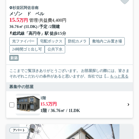
杉並区阿佐谷南
メゾン ド ベル
15.5
万円
管理/共益費4,400円
36.76㎡ (1LDK) /予定 /2階建
総武線「高円寺」駅 徒歩15分
光ファイバー
宅配ボックス
防犯カメラ
敷地内ごみ置き場
24時間ゴミ出し可
公共下水
新築
ここまでご覧頂きありがとうございます。 お部屋探しの際には、皆さま
それぞれこだわりの条件があると思いますが、当社では【...
もっと見る
募集中の部屋
1階
15.5万円
1階 / 36.76㎡ / 1LDK
アパート