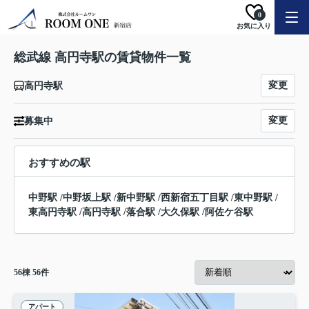
0
お気に入り
総武線 高円寺駅の賃貸物件一覧
変更
高円寺駅
変更
募集中
おすすめの駅
中野駅
/
中野坂上駅
/
新中野駅
/
西新宿五丁目駅
/
東中野駅
/
東高円寺駅
/
高円寺駅
/
落合駅
/
大久保駅
/
阿佐ケ谷駅
56
棟
56
件
アパート