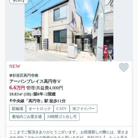
アパート
NEW
杉並区高円寺南
アーバンプレイス高円寺Ⅴ
6.6
万円
管理/共益費4,000円
10.83㎡ (1R) /築8年 /2階建
中央線「高円寺」駅 徒歩11分
駐輪場
オートロック
CATV
光ファイバー
敷地内ごみ置き場
24時間ゴミ出し可
ここまでご覧頂きありがとうございます。 お部屋探しの際には、皆さま
それぞれこだわりの条件があると思いますが、当社では【...
もっと見る