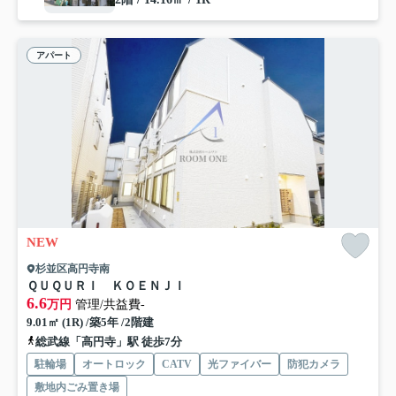
アパート
NEW
杉並区高円寺南
ＱＵＱＵＲＩ ＫＯＥＮＪＩ
6.6
万円
管理/共益費-
9.01㎡ (1R) /築5年 /2階建
総武線「高円寺」駅 徒歩7分
駐輪場
オートロック
CATV
光ファイバー
防犯カメラ
敷地内ごみ置き場