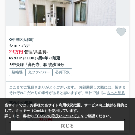
中野区大和町
シェ・ハナ
23
万円
管理/共益費-
65.93㎡ (3LDK) /築6年 /2階建
中央線「高円寺」駅 徒歩10分
駐輪場
光ファイバー
公共下水
ここまでご覧頂きありがとうございます。 お部屋探しの際には、皆さま
それぞれこだわりの条件があると思いますが、当社では【...
もっと見る
募集中の部屋
当サイトでは、お客様の当サイト利用状況把握、サービス向上検討を目的と
して、クッキー（Cookie）を使用しています。
2階
詳しくは、当社の
「Cookieの取扱いについて」
をご確認ください。
23万円
閉じる
2階 / 65.93㎡ / 3LDK