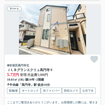
アパート
杉並区高円寺北
ＪＬＢグランエクリュ高円寺Ⅱ
5.7
万円
管理/共益費3,000円
10.03㎡ (1R) /築10年 /2階建
中央線「高円寺」駅 徒歩10分
駐輪場
オートロック
光ファイバー
防犯カメラ
公共下水
ここまでご覧頂きありがとうございます。 お部屋探しの際には、皆さま