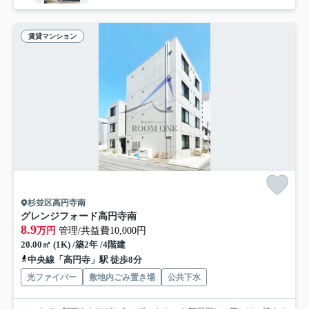
賃貸マンション
杉並区高円寺南
グレンジフォード高円寺南
8.9
万円
管理/共益費10,000円
20.00㎡ (1K) /築2年 /4階建
中央線「高円寺」駅 徒歩8分
光ファイバー
敷地内ごみ置き場
公共下水