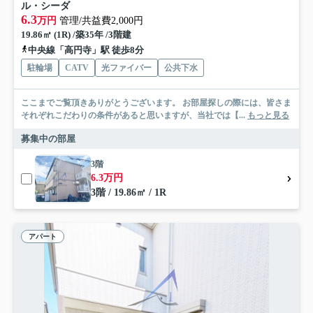
ル・シーダ
6.3
万円
管理/共益費2,000円
19.86㎡ (1R) /築35年 /3階建
中央線「高円寺」駅 徒歩8分
駐輪場
CATV
光ファイバー
公共下水
ここまでご覧頂きありがとうございます。 お部屋探しの際には、皆さま
それぞれこだわりの条件があると思いますが、当社では【...
もっと見る
募集中の部屋
3階
6.3万円
3階 / 19.86㎡ / 1R
アパート