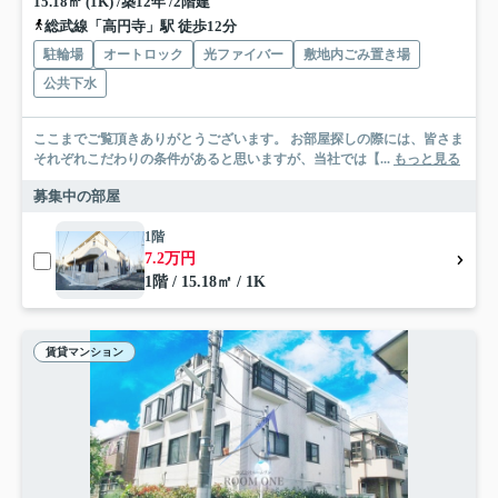
15.18㎡ (1K) /築12年 /2階建
総武線「高円寺」駅 徒歩12分
駐輪場
オートロック
光ファイバー
敷地内ごみ置き場
公共下水
ここまでご覧頂きありがとうございます。 お部屋探しの際には、皆さま
それぞれこだわりの条件があると思いますが、当社では【...
もっと見る
募集中の部屋
1階
7.2万円
1階 / 15.18㎡ / 1K
賃貸マンション