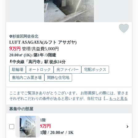
杉並区阿佐谷北
LUFT ASAGAYA(ルフト アサガヤ)
9
万円
管理/共益費5,000円
20.00㎡ (1K) /築1年 /3階建
中央線「高円寺」駅 徒歩24分
駐輪場
オートロック
光ファイバー
宅配ボックス
敷地内ごみ置き場
閑静な住宅地
ここまでご覧頂きありがとうございます。 お部屋探しの際には、皆さま
それぞれこだわりの条件があると思いますが、当社では【...
もっと見る
募集中の部屋
1階
9万円
1階 / 20.00㎡ / 1K