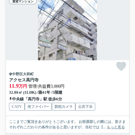
賃貸マンション
中野区大和町
アクセス高円寺
11.9
万円
管理/共益費3,000円
32.86㎡ (1LDK) /築41年 /5階建
中央線「高円寺」駅 徒歩6分
CATV
光ファイバー
防犯カメラ
公共下水
ここまでご覧頂きありがとうございます。 お部屋探しの際には、皆さま
それぞれこだわりの条件があると思いますが、当社では【...
もっと見る