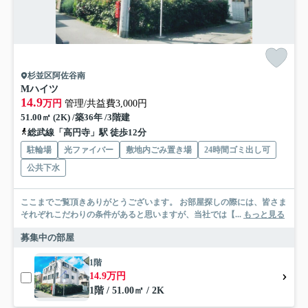
杉並区阿佐谷南
Mハイツ
14.9
万円
管理/共益費3,000円
51.00㎡ (2K) /築36年 /3階建
総武線「高円寺」駅 徒歩12分
駐輪場
光ファイバー
敷地内ごみ置き場
24時間ゴミ出し可
公共下水
ここまでご覧頂きありがとうございます。 お部屋探しの際には、皆さま
それぞれこだわりの条件があると思いますが、当社では【...
もっと見る
募集中の部屋
1階
14.9万円
1階 / 51.00㎡ / 2K