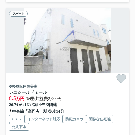
アパート
杉並区阿佐谷南
レユシールドミール
8.5
万円
管理/共益費2,000円
26.70㎡ (1K) /築14年 /2階建
中央線「高円寺」駅 徒歩14分
CATV
インターネット対応
防犯カメラ
閑静な住宅地
公共下水