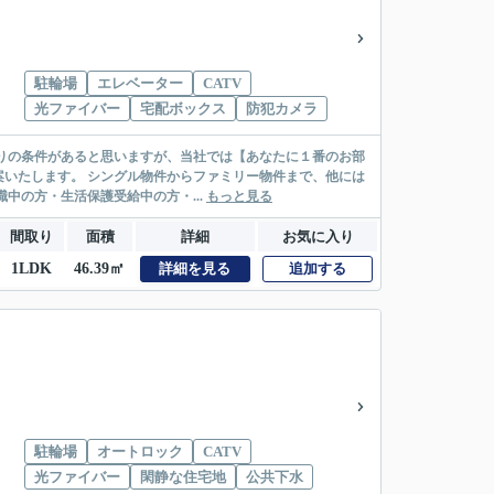
駐輪場
エレベーター
CATV
光ファイバー
宅配ボックス
防犯カメラ
リー物件まで、他には
絡先がいない・休職中の方・生活保護受給中の方・...
もっと見る
間取り
面積
詳細
お気に入り
1LDK
46.39㎡
詳細を見る
追加する
駐輪場
オートロック
CATV
光ファイバー
閑静な住宅地
公共下水