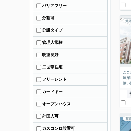
バリアフリー
分割可
賃貸
分譲タイプ
管理人常駐
眺望良好
二世帯住宅
ここまでご覧頂き
屋探し
フリーレント
カードキー
オープンハウス
外国人可
賃貸
ガスコンロ設置可