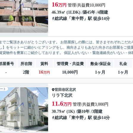
16
万円
管理/共益費10,000円
46.39㎡ (1LDK) /築45年 /4階建
総武線
「
東中野
」駅 徒歩14分
ありがとうございます。 お部屋探しの際には、皆さまそれぞれこだわりの条件があると思いますが、当社では【あなたに１番のお部
】をモットーに細かいヒアリングをし、南向きよりもあなた向きのお部屋をご提案いたします。 シングル物件からファミ
無い賃貸物件を豊富にご紹介しております。 保証人がいない・緊急連
部屋番号
所在階
賃料
管理費・共益費
敷金/保証金
礼金
16
-
2階
10,000円
1ヶ月
1ヶ月
万円
ート
世田谷区
北沢
リラ下北沢
11.6
万円
管理/共益費3,000円
30.79㎡ (1K) /築10年 /3階建
総武線
「
東中野
」駅 徒歩14分