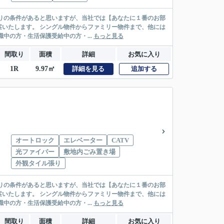
リー物件まで、他には
絡先がいない・休職中の方・生活保護受給中の方・...
もっと見る
間取り
面積
詳細
お気に入り
1R
9.97㎡
詳細を見る
追加する
オートロック
エレベーター
CATV
光ファイバー
敷地内ごみ置き場
外観タイル張り
リー物件まで、他には
絡先がいない・休職中の方・生活保護受給中の方・...
もっと見る
間取り
面積
詳細
お気に入り