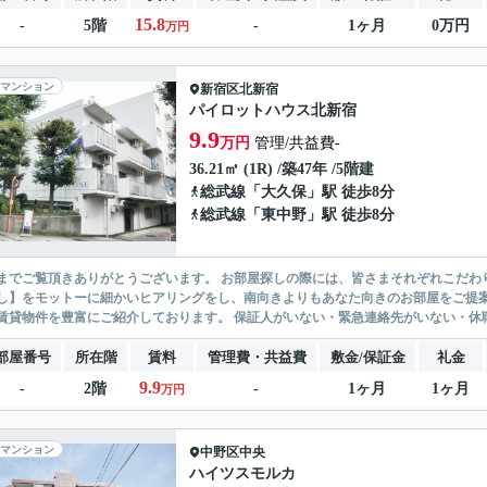
15.8
-
5階
-
1ヶ月
0万円
万円
マンション
新宿区
北新宿
パイロットハウス北新宿
9.9
万円
管理/共益費-
36.21㎡ (1R) /築47年 /5階建
総武線
「
大久保
」駅 徒歩8分
総武線
「
東中野
」駅 徒歩8分
ありがとうございます。 お部屋探しの際には、皆さまそれぞれこだわりの条件があると思いますが、当社では【あなたに１番のお部
】をモットーに細かいヒアリングをし、南向きよりもあなた向きのお部屋をご提案いたします。 シングル物件からファミ
無い賃貸物件を豊富にご紹介しております。 保証人がいない・緊急連
部屋番号
所在階
賃料
管理費・共益費
敷金/保証金
礼金
9.9
-
2階
-
1ヶ月
1ヶ月
万円
マンション
中野区
中央
ハイツスモルカ