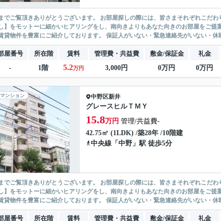
ありがとうございます。 お部屋探しの際には、皆さまそれぞれこだわりの条件があると思いますが、当社では【あなたに１番のお部
】をモットーに細かいヒアリングをし、南向きよりもあなた向きのお部屋をご提案いたします。 シングル物件からファミ
無い賃貸物件を豊富にご紹介しております。 保証人がいない・緊急連
部屋番号
所在階
賃料
管理費・共益費
敷金/保証金
礼金
5.2
-
1階
3,000円
0万円
0万円
万円
マンション
中野区
新井
グレースヒルＴＭＹ
15.8
万円
管理/共益費-
42.75㎡ (1LDK) /築28年 /10階建
中央線
「
中野
」駅 徒歩5分
ありがとうございます。 お部屋探しの際には、皆さまそれぞれこだわりの条件があると思いますが、当社では【あなたに１番のお部
】をモットーに細かいヒアリングをし、南向きよりもあなた向きのお部屋をご提案いたします。 シングル物件からファミ
無い賃貸物件を豊富にご紹介しております。 保証人がいない・緊急連
部屋番号
所在階
賃料
管理費・共益費
敷金/保証金
礼金