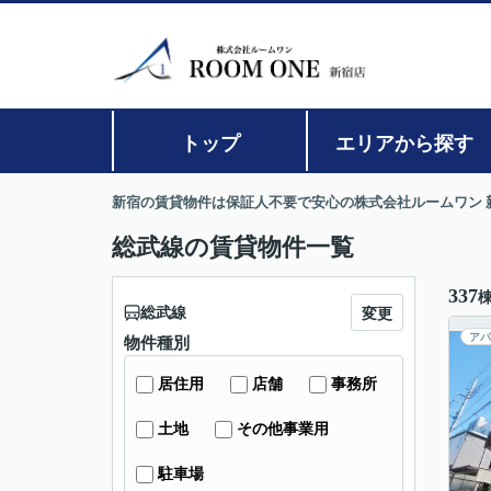
トップ
エリアから探す
新宿の賃貸物件は保証人不要で安心の株式会社ルームワン 
総武線の賃貸物件一覧
337
総武線
変更
アパ
物件種別
居住用
店舗
事務所
土地
その他事業用
駐車場