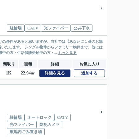
駐輪場
CATV
光ファイバー
公共下水
リー物件まで、他には
絡先がいない・休職中の方・生活保護受給中の方・...
もっと見る
間取り
面積
詳細
お気に入り
1K
22.94㎡
詳細を見る
追加する
駐輪場
オートロック
CATV
光ファイバー
防犯カメラ
敷地内ごみ置き場