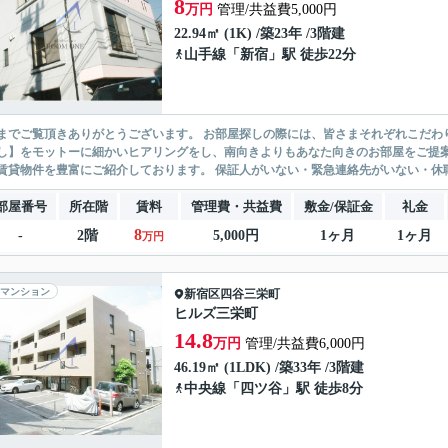
8
万円
管理/共益費5,000円
22.94㎡ (1K) /築23年 /3階建
山手線
「
新宿
」駅 徒歩22分
ありがとうございます。 お部屋探しの際には、皆さまそれぞれこだわりの条件があると思いますが、当社では【あなたに１番のお部
】をモットーに細かいヒアリングをし、南向きよりもあなた向きのお部屋をご提案いたします。 シングル物件からファミ
無い賃貸物件を豊富にご紹介しております。 保証人がいない・緊急連
部屋番号
所在階
賃料
管理費・共益費
敷金/保証金
礼金
8
-
2階
5,000円
1ヶ月
1ヶ月
万円
マンション
新宿区
四谷三栄町
ヒルズ三栄町
14.8
万円
管理/共益費6,000円
46.19㎡ (1LDK) /築33年 /3階建
中央線
「
四ツ谷
」駅 徒歩8分