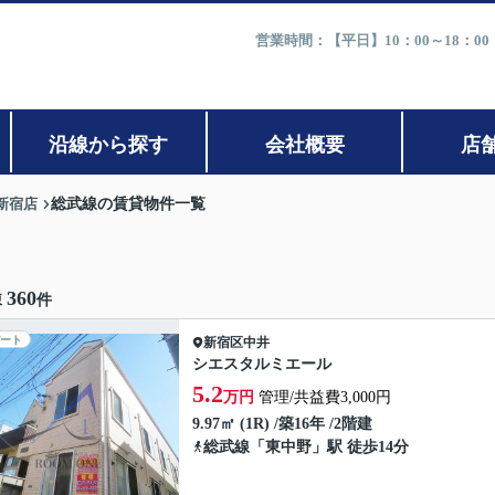
営業時間：【平日】10：00～18：0
沿線から探す
会社概要
店
新宿店
総武線の賃貸物件一覧
360
棟
件
ート
新宿区
中井
シエスタルミエール
5.2
万円
管理/共益費3,000円
9.97㎡ (1R) /築16年 /2階建
総武線
「
東中野
」駅 徒歩14分