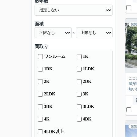
築年数
面積
賃貸
～
間取り
ワンルーム
1K
1DK
1LDK
ここまでご覧頂き
2K
2DK
屋探し
2LDK
3K
3DK
3LDK
4K
4DK
賃貸
4LDK以上