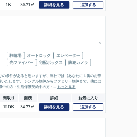
1K
30.71㎡
詳細を見る
追加する
駐輪場
オートロック
エレベーター
光ファイバー
宅配ボックス
防犯カメラ
リー物件まで、他には
絡先がいない・休職中の方・生活保護受給中の方・...
もっと見る
間取り
面積
詳細
お気に入り
1LDK
34.77㎡
詳細を見る
追加する