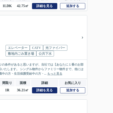
1LDK
42.75㎡
詳細を見る
追加する
エレベーター
CATV
光ファイバー
敷地内ごみ置き場
公共下水
リー物件まで、他には
絡先がいない・休職中の方・生活保護受給中の方・...
もっと見る
間取り
面積
詳細
お気に入り
1R
36.21㎡
詳細を見る
追加する