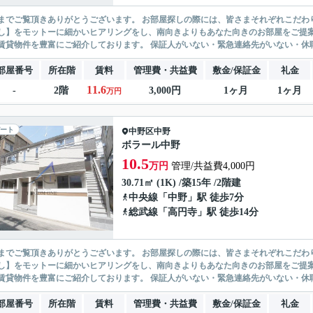
ありがとうございます。 お部屋探しの際には、皆さまそれぞれこだわりの条件があると思いますが、当社では【あなたに１番のお部
】をモットーに細かいヒアリングをし、南向きよりもあなた向きのお部屋をご提案いたします。 シングル物件からファミ
無い賃貸物件を豊富にご紹介しております。 保証人がいない・緊急連
部屋番号
所在階
賃料
管理費・共益費
敷金/保証金
礼金
11.6
-
2階
3,000円
1ヶ月
1ヶ月
万円
ート
中野区
中野
ボラール中野
10.5
万円
管理/共益費4,000円
30.71㎡ (1K) /築15年 /2階建
中央線
「
中野
」駅 徒歩7分
総武線
「
高円寺
」駅 徒歩14分
ありがとうございます。 お部屋探しの際には、皆さまそれぞれこだわりの条件があると思いますが、当社では【あなたに１番のお部
】をモットーに細かいヒアリングをし、南向きよりもあなた向きのお部屋をご提案いたします。 シングル物件からファミ
無い賃貸物件を豊富にご紹介しております。 保証人がいない・緊急連
部屋番号
所在階
賃料
管理費・共益費
敷金/保証金
礼金