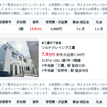
ありがとうございます。 お部屋探しの際には、皆さまそれぞれこだわりの条件があると思いますが、当社では【あなたに１番のお部
】をモットーに細かいヒアリングをし、南向きよりもあなた向きのお部屋をご提案いたします。 シングル物件からファミ
無い賃貸物件を豊富にご紹介しております。 保証人がいない・緊急連
部屋番号
所在階
賃料
管理費・共益費
敷金/保証金
礼金
14.8
-
2階
6,000円
1ヶ月
1ヶ月
万円
ート
三鷹市
下連雀
ソルナクレイシア三鷹
7.9
万円
管理/共益費5,500円
25.87㎡ (1K) /築7年 /3階建
中央線
「
三鷹
」駅 徒歩12分
中央線
「
吉祥寺
」駅 徒歩30分
ありがとうございます。 お部屋探しの際には、皆さまそれぞれこだわりの条件があると思いますが、当社では【あなたに１番のお部
】をモットーに細かいヒアリングをし、南向きよりもあなた向きのお部屋をご提案いたします。 シングル物件からファミ
無い賃貸物件を豊富にご紹介しております。 保証人がいない・緊急連
部屋番号
所在階
賃料
管理費・共益費
敷金/保証金
礼金