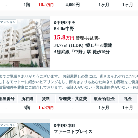
10.5
-
1階
4,000円
1ヶ月
1ヶ月
万円
マンション
中野区
中央
Brillia中野
15.8
万円
管理/共益費-
34.77㎡ (1LDK) /築13年 /8階建
総武線
「
中野
」駅 徒歩10分
ありがとうございます。 お部屋探しの際には、皆さまそれぞれこだわりの条件があると思いますが、当社では【あなたに１番のお部
】をモットーに細かいヒアリングをし、南向きよりもあなた向きのお部屋をご提案いたします。 シングル物件からファミ
無い賃貸物件を豊富にご紹介しております。 保証人がいない・緊急連
部屋番号
所在階
賃料
管理費・共益費
敷金/保証金
礼金
15.8
-
5階
-
1ヶ月
1ヶ月
万円
マンション
中野区
本町
ファーストプレイス