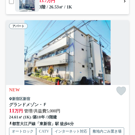
13.7万円
3階 / 26.53㎡ / 1K
アパート
NEW
新宿区新宿
グランドメゾン・Ｆ
11
万円
管理/共益費5,000円
24.61㎡ (1K) /築18年 /3階建
都営大江戸線「東新宿」駅 徒歩6分
オートロック
CATV
インターネット対応
敷地内ごみ置き場