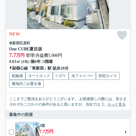
NEW
新宿区原町
One CUBE夏目坂
7.7
万円
管理/共益費5,000円
9.03㎡ (1R) /築6年 /3階建
副都心線「東新宿」駅 徒歩20分
駐輪場
オートロック
CATV
光ファイバー
防犯カメラ
敷地内ごみ置き場
ここまでご覧頂きありがとうございます。 お部屋探しの際には、皆さま
それぞれこだわりの条件があると思いますが、当社では【...
もっと見る
募集中の部屋
1階
7.7万円