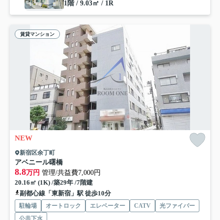
1階 / 9.03㎡ / 1R
賃貸マンション
NEW
新宿区余丁町
アベニール曙橋
8.8
万円
管理/共益費7,000円
20.16㎡ (1K) /築29年 /7階建
副都心線「東新宿」駅 徒歩10分
駐輪場
オートロック
エレベーター
CATV
光ファイバー
公共下水