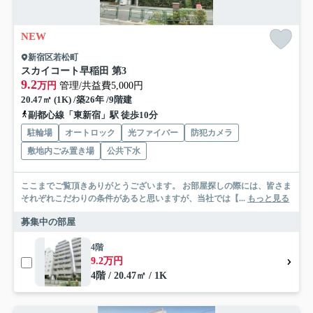
NEW
新宿区若松町
スカイコート早稲田 第3
9.2
万円
管理/共益費5,000円
20.47㎡ (1K) /築26年 /9階建
副都心線「東新宿」駅 徒歩10分
駐輪場
オートロック
光ファイバー
防犯カメラ
敷地内ごみ置き場
公共下水
ここまでご覧頂きありがとうございます。 お部屋探しの際には、皆さま
それぞれこだわりの条件があると思いますが、当社では【...
もっと見る
募集中の部屋
4階
9.2万円
4階 / 20.47㎡ / 1K