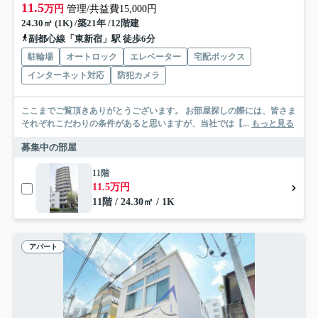
11.5
万円
管理/共益費15,000円
24.30㎡ (1K) /築21年 /12階建
副都心線「東新宿」駅 徒歩6分
駐輪場
オートロック
エレベーター
宅配ボックス
インターネット対応
防犯カメラ
ここまでご覧頂きありがとうございます。 お部屋探しの際には、皆さま
それぞれこだわりの条件があると思いますが、当社では【...
もっと見る
募集中の部屋
11階
11.5万円
11階 / 24.30㎡ / 1K
アパート