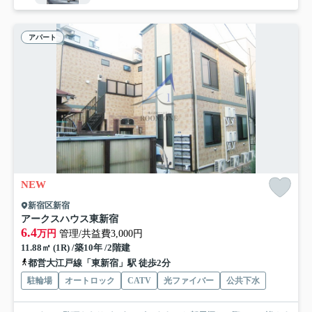
アパート
NEW
新宿区新宿
アークスハウス東新宿
6.4
万円
管理/共益費3,000円
11.88㎡ (1R) /築10年 /2階建
都営大江戸線「東新宿」駅 徒歩2分
駐輪場
オートロック
CATV
光ファイバー
公共下水