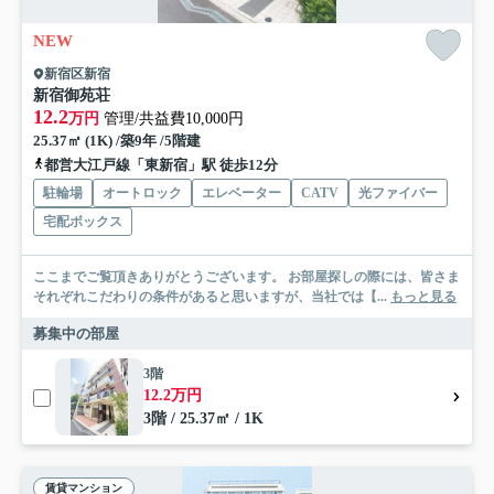
NEW
新宿区新宿
新宿御苑荘
12.2
万円
管理/共益費10,000円
25.37㎡ (1K) /築9年 /5階建
都営大江戸線「東新宿」駅 徒歩12分
駐輪場
オートロック
エレベーター
CATV
光ファイバー
宅配ボックス
ここまでご覧頂きありがとうございます。 お部屋探しの際には、皆さま
それぞれこだわりの条件があると思いますが、当社では【...
もっと見る
募集中の部屋
3階
12.2万円
3階 / 25.37㎡ / 1K
賃貸マンション