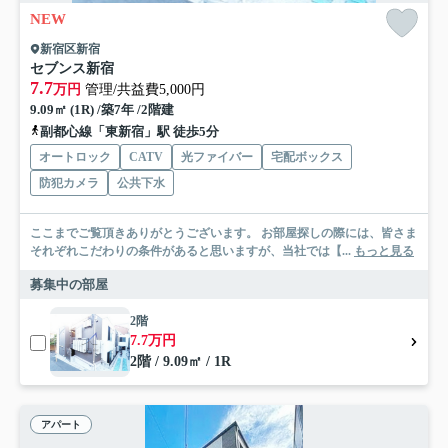
NEW
新宿区新宿
セブンス新宿
7.7
万円
管理/共益費5,000円
9.09㎡ (1R) /築7年 /2階建
副都心線「東新宿」駅 徒歩5分
オートロック
CATV
光ファイバー
宅配ボックス
防犯カメラ
公共下水
ここまでご覧頂きありがとうございます。 お部屋探しの際には、皆さま
それぞれこだわりの条件があると思いますが、当社では【...
もっと見る
募集中の部屋
2階
7.7万円
2階 / 9.09㎡ / 1R
アパート