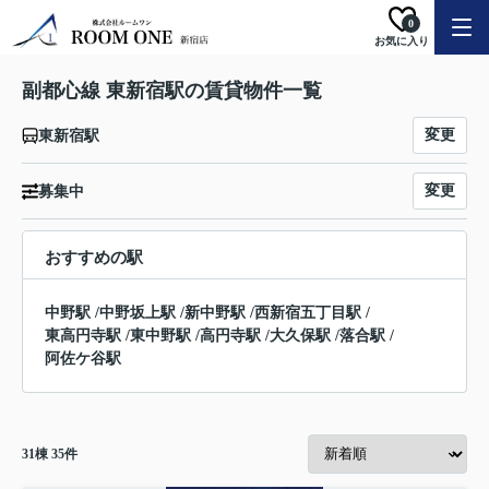
0
お気に入り
副都心線 東新宿駅の賃貸物件一覧
変更
東新宿駅
変更
募集中
おすすめの駅
中野駅
/
中野坂上駅
/
新中野駅
/
西新宿五丁目駅
/
東高円寺駅
/
東中野駅
/
高円寺駅
/
大久保駅
/
落合駅
/
阿佐ケ谷駅
31
棟
35
件