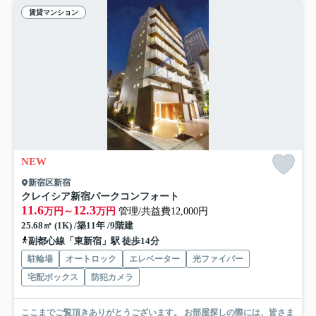
賃貸マンション
NEW
新宿区新宿
クレイシア新宿パークコンフォート
11.6
12.3
万円～
万円
管理/共益費12,000円
25.68㎡ (1K) /築11年 /9階建
副都心線「東新宿」駅 徒歩14分
駐輪場
オートロック
エレベーター
光ファイバー
宅配ボックス
防犯カメラ
ここまでご覧頂きありがとうございます。 お部屋探しの際には、皆さま