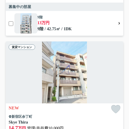
募集中の部屋
9階
13万円
9階 / 42.75㎡ / 1DK
賃貸マンション
NEW
新宿区余丁町
Skye Thira
14.7
万円
管理/共益費10,000円