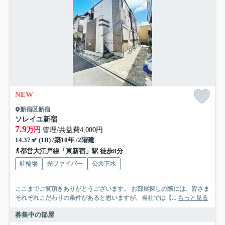
NEW
新宿区新宿
ソレイユ新宿
7.9
万円
管理/共益費4,000円
14.37㎡ (1R) /築10年 /2階建
都営大江戸線「東新宿」駅 徒歩8分
駐輪場
光ファイバー
公共下水
ここまでご覧頂きありがとうございます。 お部屋探しの際には、皆さま
それぞれこだわりの条件があると思いますが、当社では【...
もっと見る
募集中の部屋