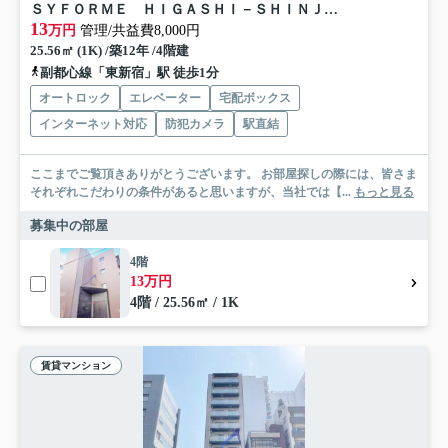
ＳＹＦＯＲＭＥ ＨＩＧＡＳＨＩ－ＳＨＩＮＪＵＫＵ
13
万円
管理/共益費8,000円
25.56㎡ (1K) /築12年 /4階建
副都心線「東新宿」駅 徒歩1分
オートロック
エレベーター
宅配ボックス
インターネット対応
防犯カメラ
駅直結
ここまでご覧頂きありがとうございます。 お部屋探しの際には、皆さま
それぞれこだわりの条件があると思いますが、当社では【...
もっと見る
募集中の部屋
4階
13万円
4階 / 25.56㎡ / 1K
賃貸マンション