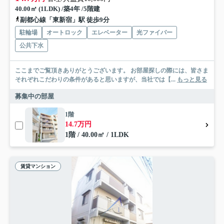
40.00㎡ (1LDK) /築4年 /5階建
副都心線「東新宿」駅 徒歩9分
駐輪場
オートロック
エレベーター
光ファイバー
公共下水
ここまでご覧頂きありがとうございます。 お部屋探しの際には、皆さま
それぞれこだわりの条件があると思いますが、当社では【...
もっと見る
募集中の部屋
1階
14.7万円
1階 / 40.00㎡ / 1LDK
賃貸マンション