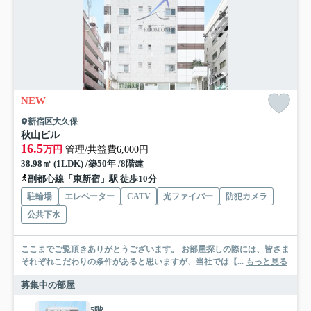
NEW
新宿区大久保
秋山ビル
16.5
万円
管理/共益費6,000円
38.98㎡ (1LDK) /築50年 /8階建
副都心線「東新宿」駅 徒歩10分
駐輪場
エレベーター
CATV
光ファイバー
防犯カメラ
公共下水
ここまでご覧頂きありがとうございます。 お部屋探しの際には、皆さま
それぞれこだわりの条件があると思いますが、当社では【...
もっと見る
募集中の部屋
5階