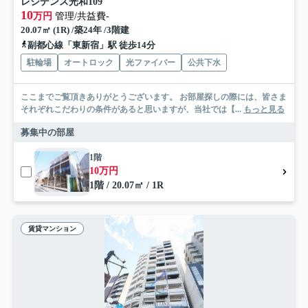
レジデンス光和109
10
万円
管理/共益費-
20.07㎡ (1R) /築24年 /3階建
副都心線「東新宿」駅 徒歩14分
駐輪場
オートロック
光ファイバー
公共下水
ここまでご覧頂きありがとうございます。 お部屋探しの際には、皆さま
それぞれこだわりの条件があると思いますが、当社では【...
もっと見る
募集中の部屋
1階
10万円
1階 / 20.07㎡ / 1R
賃貸マンション