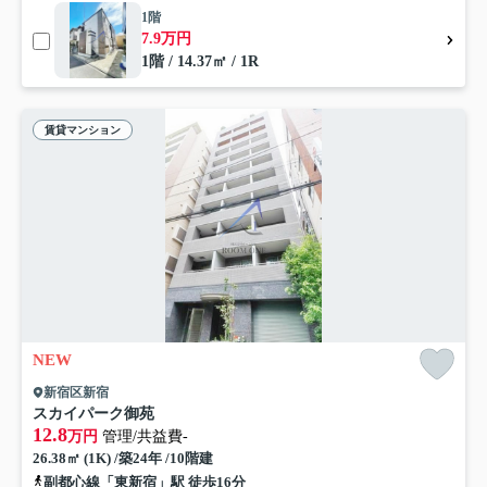
1階
7.9万円
1階 / 14.37㎡ / 1R
賃貸マンション
NEW
新宿区新宿
スカイパーク御苑
12.8
万円
管理/共益費-
26.38㎡ (1K) /築24年 /10階建
副都心線「東新宿」駅 徒歩16分