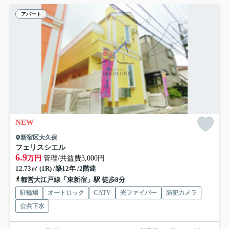
アパート
NEW
新宿区大久保
フェリスシエル
6.9
万円
管理/共益費3,000円
12.73㎡ (1R) /築12年 /2階建
都営大江戸線「東新宿」駅 徒歩8分
駐輪場
オートロック
CATV
光ファイバー
防犯カメラ
公共下水