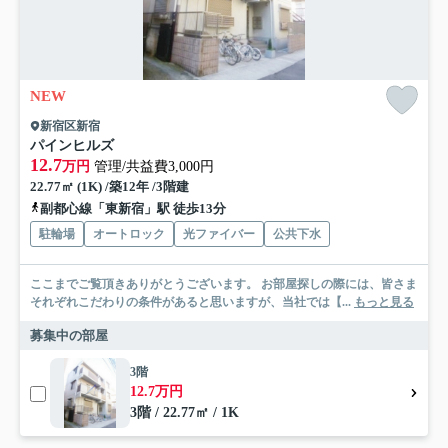
NEW
新宿区新宿
パインヒルズ
12.7
万円
管理/共益費3,000円
22.77㎡ (1K) /築12年 /3階建
副都心線「東新宿」駅 徒歩13分
駐輪場
オートロック
光ファイバー
公共下水
ここまでご覧頂きありがとうございます。 お部屋探しの際には、皆さま
それぞれこだわりの条件があると思いますが、当社では【...
もっと見る
募集中の部屋
3階
12.7万円
3階 / 22.77㎡ / 1K