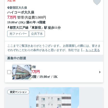
NEW
新宿区大久保
ハイコーポ大久保
7
万円
管理/共益費3,000円
19.00㎡ (1K) /築41年 /4階建
都営大江戸線「東新宿」駅 徒歩11分
光ファイバー
公共下水
ここまでご覧頂きありがとうございます。 お部屋探しの際には、皆さま
それぞれこだわりの条件があると思いますが、当社では【...
もっと見る
募集中の部屋
2階
7万円
2階 / 19.00㎡ / 1K
賃貸マンション