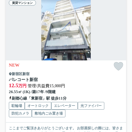
賃貸マンション
NEW
新宿区新宿
パレコート新宿
12.5
万円
管理/共益費15,000円
26.55㎡ (1K) /築17年 /9階建
副都心線「東新宿」駅 徒歩11分
駐輪場
オートロック
エレベーター
光ファイバー
防犯カメラ
敷地内ごみ置き場
ここまでご覧頂きありがとうございます。 お部屋探しの際には、皆さま