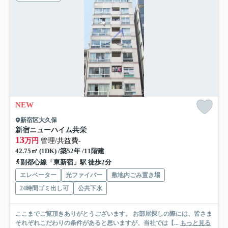
NEW
新宿区大久保
新宿ニューハイム共栄
13
万円
管理/共益費-
42.75㎡ (1DK) /築52年 /11階建
副都心線「東新宿」駅 徒歩2分
エレベーター
光ファイバー
敷地内ごみ置き場
24時間ゴミ出し可
公共下水
ここまでご覧頂きありがとうございます。 お部屋探しの際には、皆さま
それぞれこだわりの条件があると思いますが、当社では【...
もっと見る