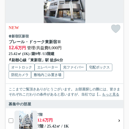
NEW
新宿区新宿
プレール・ドゥーク東新宿Ⅲ
12.6
万円
管理/共益費8,000円
25.42㎡ (1K) /築9年 /13階建
副都心線「東新宿」駅 徒歩6分
オートロック
エレベーター
光ファイバー
宅配ボックス
防犯カメラ
敷地内ごみ置き場
ここまでご覧頂きありがとうございます。 お部屋探しの際には、皆さま
それぞれこだわりの条件があると思いますが、当社では【...
もっと見る
募集中の部屋
7階
12.6万円
7階 / 25.42㎡ / 1K