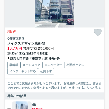
NEW
新宿区新宿
メイクスデザイン東新宿
13.7
万円
管理/共益費10,000円
26.53㎡ (1K) /築12年 /11階建
都営大江戸線「東新宿」駅 徒歩3分
駐輪場
オートロック
エレベーター
宅配ボックス
インターネット対応
公共下水
ここまでご覧頂きありがとうございます。 お部屋探しの際には、皆さま
それぞれこだわりの条件があると思いますが、当社では【...
もっと見る
募集中の部屋
3階