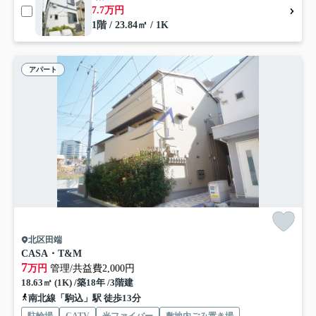
7.7万円
1階 / 23.84㎡ / 1K
アパート
北区田端
CASA・T&M
7
万円
管理/共益費2,000円
18.63㎡ (1K) /築18年 /3階建
南北線「駒込」駅 徒歩13分
駐輪場
CATV
光ファイバー
敷地内ごみ置き場