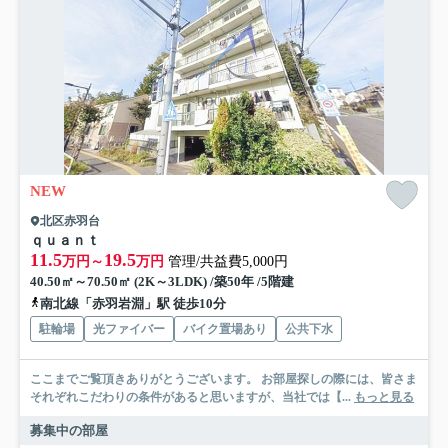
NEW
北区赤羽台
ｑｕａｎｔ
11.5
19.5
万円～
万円
管理/共益費5,000円
40.50㎡～70.50㎡ (2K～3LDK) /築50年 /5階建
南北線「赤羽岩淵」駅 徒歩10分
駐輪場
光ファイバー
バイク置場あり
公共下水
ここまでご覧頂きありがとうございます。 お部屋探しの際には、皆さま
それぞれこだわりの条件があると思いますが、当社では【...
もっと見る
募集中の部屋