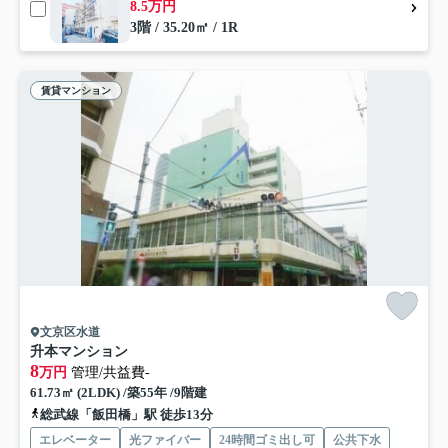
8.5万円
3階 / 35.20㎡ / 1R
賃貸マンション
文京区水道
升本マンション
8
万円
管理/共益費-
61.73㎡ (2LDK) /築55年 /9階建
総武線「飯田橋」駅 徒歩13分
エレベーター
光ファイバー
24時間ゴミ出し可
公共下水