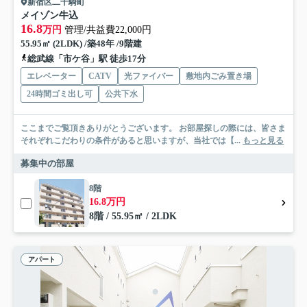
新宿区二十騎町
メイゾン牛込
16.8
万円
管理/共益費22,000円
55.95㎡ (2LDK) /築48年 /9階建
総武線「市ケ谷」駅 徒歩17分
エレベーター
CATV
光ファイバー
敷地内ごみ置き場
24時間ゴミ出し可
公共下水
ここまでご覧頂きありがとうございます。 お部屋探しの際には、皆さま
それぞれこだわりの条件があると思いますが、当社では【...
もっと見る
募集中の部屋
8階
16.8万円
8階 / 55.95㎡ / 2LDK
アパート