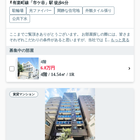
有楽町線「市ケ谷」駅 徒歩6分
駐輪場
光ファイバー
閑静な住宅地
外観タイル張り
公共下水
ここまでご覧頂きありがとうございます。 お部屋探しの際には、皆さま
それぞれこだわりの条件があると思いますが、当社では【...
もっと見る
募集中の部屋
4階
6.8万円
4階 / 14.54㎡ / 1R
賃貸マンション