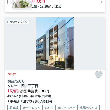
13.3万円
2階 / 29.58㎡ / 1DK
賃貸マンション
NEW
新宿区舟町
ソレーユ四谷三丁目
16
万円
管理/共益費7,000円
43.30㎡ (1LDK) /築12年 /5階建
中央線「四ツ谷」駅 徒歩13分
駐輪場
オートロック
CATV
光ファイバー
宅配ボックス