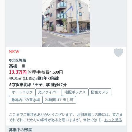
NEW
北区堀船
髙祖 Ⅲ
13.3
万円
管理/共益費4,600円
40.31㎡ (1LDK) /築1年 /3階建
京浜東北線「王子」駅 徒歩17分
オートロック
光ファイバー
宅配ボックス
防犯カメラ
敷地内ごみ置き場
24時間ゴミ出し可
ここまでご覧頂きありがとうございます。 お部屋探しの際には、皆さま
それぞれこだわりの条件があると思いますが、当社では【...
もっと見る
募集中の部屋