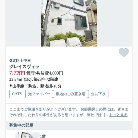
北区上中里
グレイスヴィラ
7.7
万円
管理/共益費4,000円
23.84㎡ (1K) /築23年 /2階建
山手線「駒込」駅 徒歩10分
CATV
光ファイバー
敷地内ごみ置き場
公共下水
ここまでご覧頂きありがとうございます。 お部屋探しの際には、皆さま
それぞれこだわりの条件があると思いますが、当社では【...
もっと見る
募集中の部屋
1階