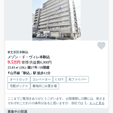
文京区本駒込
メゾン・ド・ヴィレ本駒込
9.5
万円
管理/共益費6,000円
25.01㎡ (1K) /築27年 /10階建
山手線「駒込」駅 徒歩12分
オートロック
エレベーター
CATV
光ファイバー
宅配ボックス
敷地内ごみ置き場
ここまでご覧頂きありがとうございます。 お部屋探しの際には、皆さま
それぞれこだわりの条件があると思いますが、当社では【...
もっと見る
募集中の部屋