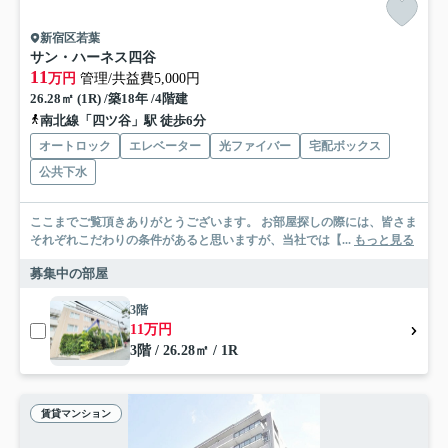
新宿区若葉
サン・ハーネス四谷
11
万円
管理/共益費5,000円
26.28㎡ (1R) /築18年 /4階建
南北線「四ツ谷」駅 徒歩6分
オートロック
エレベーター
光ファイバー
宅配ボックス
公共下水
ここまでご覧頂きありがとうございます。 お部屋探しの際には、皆さま
それぞれこだわりの条件があると思いますが、当社では【...
もっと見る
募集中の部屋
3階
11万円
3階 / 26.28㎡ / 1R
賃貸マンション