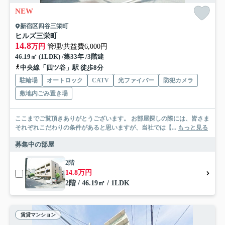
NEW
新宿区四谷三栄町
ヒルズ三栄町
14.8
万円
管理/共益費6,000円
46.19㎡ (1LDK) /築33年 /3階建
中央線「四ツ谷」駅 徒歩8分
駐輪場
オートロック
CATV
光ファイバー
防犯カメラ
敷地内ごみ置き場
ここまでご覧頂きありがとうございます。 お部屋探しの際には、皆さま
それぞれこだわりの条件があると思いますが、当社では【...
もっと見る
募集中の部屋
2階
14.8万円
2階 / 46.19㎡ / 1LDK
賃貸マンション