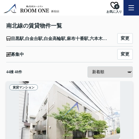
0
お気に入り
南北線の賃貸物件一覧
変更
目黒駅,白金台駅,白金高輪駅,麻布十番駅,六本木一丁目駅,国会議事堂前駅,永田町駅,四ツ谷駅,市ケ谷駅,飯田橋駅,後楽園駅,東大前駅,本駒込駅,駒込駅,西ケ原駅,王子駅,王子神谷駅,志茂駅,赤羽岩淵駅
変更
募集中
44
棟
48
件
賃貸マンション