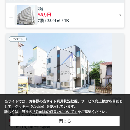
7階
9.5万円
7階 / 25.01㎡ / 1K
アパート
当サイトでは、お客様の当サイト利用状況把握、サービス向上検討を目的と
して、クッキー（Cookie）を使用しています。
新宿区若葉
詳しくは、当社の
「Cookieの取扱いについて」
をご確認ください。
Shanti Casa 四谷若葉
8
万円
管理/共益費5,000円
閉じる
9.00㎡ (1R) /築7年 /3階建