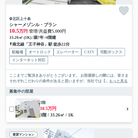
北区上十条
シャーメゾンル・ブラン
10.5
万円
管理/共益費5,000円
33.26㎡ (1K) /築7年 /4階建
南北線「王子神谷」駅 徒歩22分
駐輪場
オートロック
エレベーター
CATV
宅配ボックス
インターネット対応
ここまでご覧頂きありがとうございます。 お部屋探しの際には、皆さま
それぞれこだわりの条件があると思いますが、当社では【...
もっと見る
募集中の部屋
3階
10.5万円
3階 / 33.26㎡ / 1K
賃貸マンション