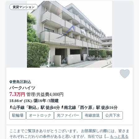
賃貸マンション
豊島区駒込
パークハイツ
7.3
万円
管理/共益費4,000円
18.66㎡ (1K) /築16年 /3階建
山手線「駒込」駅 徒歩4分
南北線「西ケ原」駅 徒歩16分
駐輪場
オートロック
光ファイバー
有線放送
公共下水
ここまでご覧頂きありがとうございます。 お部屋探しの際には、皆さま
それぞれこだわりの条件があると思いますが、当社では【...
もっと見る