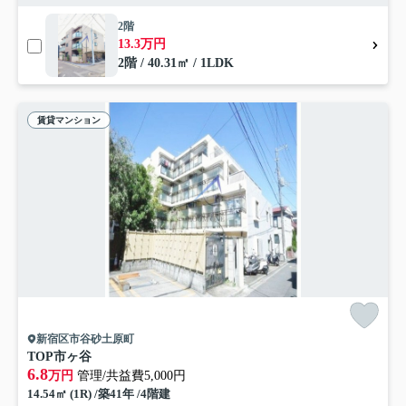
2階
13.3万円
2階 / 40.31㎡ / 1LDK
賃貸マンション
新宿区市谷砂土原町
TOP市ヶ谷
6.8
万円
管理/共益費5,000円
14.54㎡ (1R) /築41年 /4階建