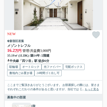
NEW
新宿区若葉
メゾントレフル
16.2
万円
管理/共益費3,000円
35.19㎡ (1LDK) /築14年 /2階建
中央線「四ツ谷」駅 徒歩6分
駐輪場
オートロック
光ファイバー
宅配ボックス
敷地内ごみ置き場
24時間ゴミ出し可
ここまでご覧頂きありがとうございます。 お部屋探しの際には、皆さま
それぞれこだわりの条件があると思いますが、当社では【...
もっと見る
募集中の部屋
1階