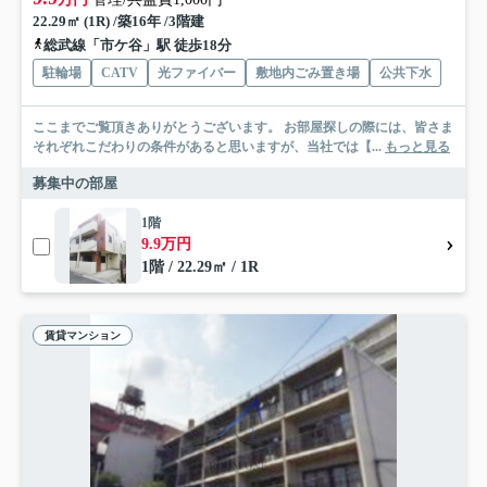
22.29㎡ (1R) /築16年 /3階建
総武線「市ケ谷」駅 徒歩18分
駐輪場
CATV
光ファイバー
敷地内ごみ置き場
公共下水
ここまでご覧頂きありがとうございます。 お部屋探しの際には、皆さま
それぞれこだわりの条件があると思いますが、当社では【...
もっと見る
募集中の部屋
1階
9.9万円
1階 / 22.29㎡ / 1R
賃貸マンション