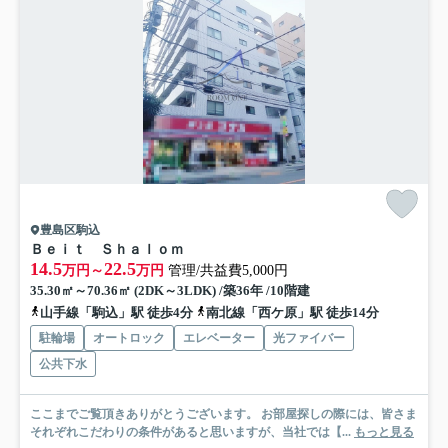
豊島区駒込
Ｂｅｉｔ Ｓｈａｌｏｍ
14.5
22.5
万円～
万円
管理/共益費5,000円
35.30㎡～70.36㎡ (2DK～3LDK) /築36年 /10階建
山手線「駒込」駅 徒歩4分
南北線「西ケ原」駅 徒歩14分
駐輪場
オートロック
エレベーター
光ファイバー
公共下水
ここまでご覧頂きありがとうございます。 お部屋探しの際には、皆さま
それぞれこだわりの条件があると思いますが、当社では【...
もっと見る