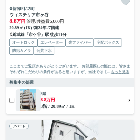
新宿区払方町
ウィステリア市ヶ谷
8.8
万円
管理/共益費6,000円
20.89㎡ (1K) /築24年 /7階建
総武線「市ケ谷」駅 徒歩11分
オートロック
エレベーター
光ファイバー
宅配ボックス
防犯カメラ
公共下水
ここまでご覧頂きありがとうございます。 お部屋探しの際には、皆さま
それぞれこだわりの条件があると思いますが、当社では【...
もっと見る
募集中の部屋
3階
8.8万円
3階 / 20.89㎡ / 1K
アパート