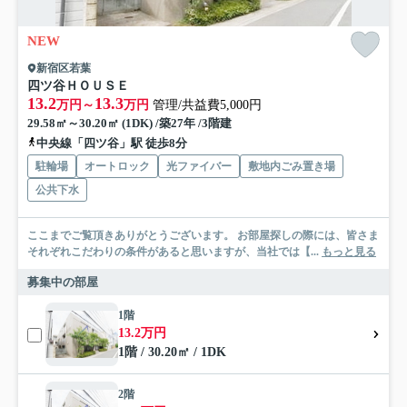
NEW
新宿区若葉
四ツ谷ＨＯＵＳＥ
13.2
13.3
万円～
万円
管理/共益費5,000円
29.58㎡～30.20㎡ (1DK) /築27年 /3階建
中央線「四ツ谷」駅 徒歩8分
駐輪場
オートロック
光ファイバー
敷地内ごみ置き場
公共下水
ここまでご覧頂きありがとうございます。 お部屋探しの際には、皆さま
それぞれこだわりの条件があると思いますが、当社では【...
もっと見る
募集中の部屋
1階
13.2万円
1階 / 30.20㎡ / 1DK
2階