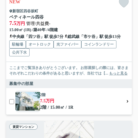
NEW
新宿区四谷坂町
ペティネール四谷
7.5
万円
管理/共益費-
15.00㎡ (1R) /築40年 /4階建
中央線「四ツ谷」駅 徒歩7分
総武線「市ケ谷」駅 徒歩13分
駐輪場
オートロック
光ファイバー
コインランドリー
公共下水
ここまでご覧頂きありがとうございます。 お部屋探しの際には、皆さま
それぞれこだわりの条件があると思いますが、当社では【...
もっと見る
募集中の部屋
2階
7.5万円
2階 / 15.00㎡ / 1R
賃貸マンション