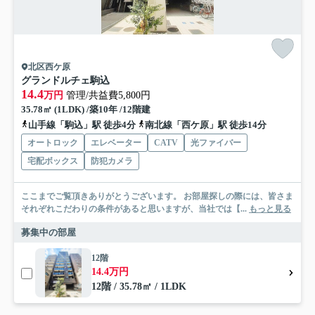
北区西ケ原
グランドルチェ駒込
14.4
万円
管理/共益費5,800円
35.78㎡ (1LDK) /築10年 /12階建
山手線「駒込」駅 徒歩4分
南北線「西ケ原」駅 徒歩14分
オートロック
エレベーター
CATV
光ファイバー
宅配ボックス
防犯カメラ
ここまでご覧頂きありがとうございます。 お部屋探しの際には、皆さま
それぞれこだわりの条件があると思いますが、当社では【...
もっと見る
募集中の部屋
12階
14.4万円
12階 / 35.78㎡ / 1LDK