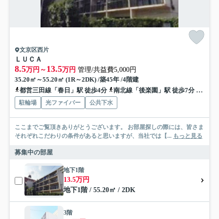
文京区西片
ＬＵＣＡ
8.5
13.5
万円～
万円
管理/共益費5,000円
35.20㎡～55.20㎡ (1R～2DK) /築45年 /4階建
都営三田線「春日」駅 徒歩4分
南北線「後楽園」駅 徒歩7分
南北線
駐輪場
光ファイバー
公共下水
ここまでご覧頂きありがとうございます。 お部屋探しの際には、皆さま
それぞれこだわりの条件があると思いますが、当社では【...
もっと見る
募集中の部屋
地下1階
13.5万円
地下1階 / 55.20㎡ / 2DK
3階