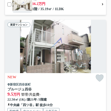
16.2万円
1階 / 35.19㎡ / 1LDK
賃貸マンション
NEW
新宿区四谷坂町
ブルージュ四谷
9.5
万円
管理/共益費-
22.50㎡ (1K) /築21年 /3階建
中央線「四ツ谷」駅 徒歩10分