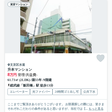
賃貸マンション
文京区水道
升本マンション
8
万円
管理/共益費-
61.73㎡ (2LDK) /築55年 /9階建
総武線「飯田橋」駅 徒歩13分
エレベーター
光ファイバー
24時間ゴミ出し可
公共下水
ここまでご覧頂きありがとうございます。 お部屋探しの際には、皆さま
それぞれこだわりの条件があると思いますが、当社では【...
もっと見る