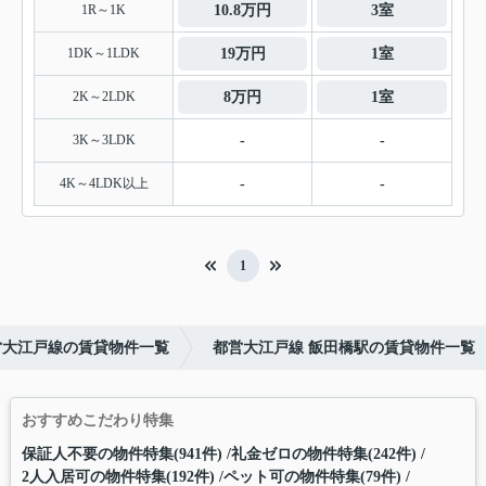
1R～1K
10.8万円
3室
1DK～1LDK
19万円
1室
2K～2LDK
8万円
1室
3K～3LDK
-
-
4K～4LDK以上
-
-
1
営大江戸線の賃貸物件一覧
都営大江戸線 飯田橋駅の賃貸物件一覧
おすすめこだわり特集
保証人不要の物件特集(941件)
礼金ゼロの物件特集(242件)
2人入居可の物件特集(192件)
ペット可の物件特集(79件)