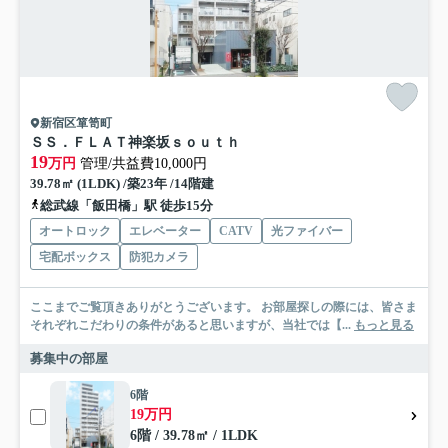
新宿区箪笥町
ＳＳ．ＦＬＡＴ神楽坂ｓｏｕｔｈ
19
万円
管理/共益費10,000円
39.78㎡ (1LDK) /築23年 /14階建
総武線「飯田橋」駅 徒歩15分
オートロック
エレベーター
CATV
光ファイバー
宅配ボックス
防犯カメラ
ここまでご覧頂きありがとうございます。 お部屋探しの際には、皆さま
それぞれこだわりの条件があると思いますが、当社では【...
もっと見る
募集中の部屋
6階
19万円
6階 / 39.78㎡ / 1LDK