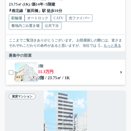
23.75㎡ (1K) /築14年 /3階建
南北線「飯田橋」駅 徒歩10分
駐輪場
オートロック
CATV
光ファイバー
敷地内ごみ置き場
公共下水
ここまでご覧頂きありがとうございます。 お部屋探しの際には、皆さま
それぞれこだわりの条件があると思いますが、当社では【...
もっと見る
募集中の部屋
2階
11.3万円
2階 / 23.75㎡ / 1K
賃貸マンション