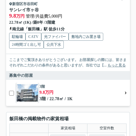
新宿区市谷田町
サンレイ市ヶ谷
9.8
万円
管理/共益費5,000円
22.78㎡ (1K) /築8年 /3階建
南北線「飯田橋」駅 徒歩11分
駐輪場
CATV
光ファイバー
敷地内ごみ置き場
24時間ゴミ出し可
公共下水
ここまでご覧頂きありがとうございます。 お部屋探しの際には、皆さま
それぞれこだわりの条件があると思いますが、当社では【...
もっと見る
募集中の部屋
3階
9.8万円
3階 / 22.78㎡ / 1K
飯田橋の掲載物件の家賃相場
家賃相場
空室件数