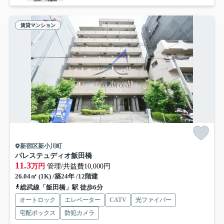
賃貸マンション
新宿区新小川町
パレステュディオ飯田橋
11.3
万円
管理/共益費10,000円
26.04㎡ (1K) /築24年 /12階建
総武線「飯田橋」駅 徒歩6分
オートロック
エレベーター
CATV
光ファイバー
宅配ボックス
防犯カメラ