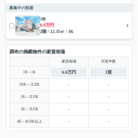
募集中の部屋
2階
6.6万円
2階 / 22.35㎡ / 1K
調布の掲載物件の家賃相場
家賃相場
空室件数
1R～1K
6.6万円
1室
1DK～1LDK
-
-
2K～2LDK
-
-
3K～3LDK
-
-
4K～4LDK以上
-
-