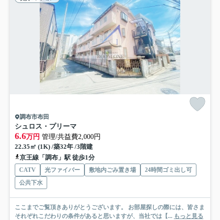
調布市布田
シュロス・プリーマ
6.6
万円
管理/共益費2,000円
22.35㎡ (1K) /築32年 /3階建
京王線「調布」駅 徒歩1分
CATV
光ファイバー
敷地内ごみ置き場
24時間ゴミ出し可
公共下水
ここまでご覧頂きありがとうございます。 お部屋探しの際には、皆さま
それぞれこだわりの条件があると思いますが、当社では【...
もっと見る