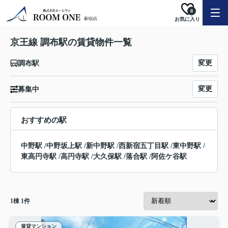
0
お気に入り
京王線 調布駅の賃貸物件一覧
変更
調布駅
変更
募集中
おすすめの駅
中野駅
/
中野坂上駅
/
新中野駅
/
西新宿五丁目駅
/
東中野駅
/
東高円寺駅
/
高円寺駅
/
大久保駅
/
落合駅
/
阿佐ケ谷駅
1
棟
1
件
賃貸マンション