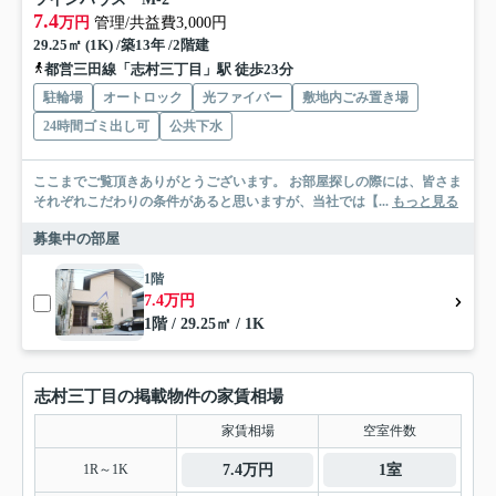
7.4
万円
管理/共益費3,000円
29.25㎡ (1K) /築13年 /2階建
都営三田線「志村三丁目」駅 徒歩23分
駐輪場
オートロック
光ファイバー
敷地内ごみ置き場
24時間ゴミ出し可
公共下水
ここまでご覧頂きありがとうございます。 お部屋探しの際には、皆さま
それぞれこだわりの条件があると思いますが、当社では【...
もっと見る
募集中の部屋
1階
7.4万円
1階 / 29.25㎡ / 1K
志村三丁目の掲載物件の家賃相場
家賃相場
空室件数
1R～1K
7.4万円
1室