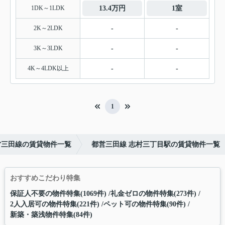
1DK～1LDK
13.4万円
1室
2K～2LDK
-
-
3K～3LDK
-
-
4K～4LDK以上
-
-
1
営三田線の賃貸物件一覧
都営三田線 志村三丁目駅の賃貸物件一覧
おすすめこだわり特集
保証人不要の物件特集(1069件)
礼金ゼロの物件特集(273件)
2人入居可の物件特集(221件)
ペット可の物件特集(90件)
新築・築浅物件特集(84件)