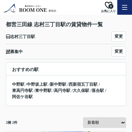
0
お気に入り
都営三田線 志村三丁目駅の賃貸物件一覧
変更
志村三丁目駅
変更
募集中
おすすめの駅
中野駅
/
中野坂上駅
/
新中野駅
/
西新宿五丁目駅
/
東高円寺駅
/
東中野駅
/
高円寺駅
/
大久保駅
/
落合駅
/
阿佐ケ谷駅
2
棟
2
件