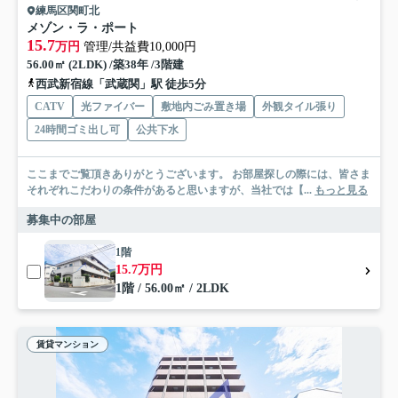
練馬区関町北
メゾン・ラ・ポート
15.7
万円
管理/共益費10,000円
56.00㎡ (2LDK) /築38年 /3階建
西武新宿線「武蔵関」駅 徒歩5分
CATV
光ファイバー
敷地内ごみ置き場
外観タイル張り
24時間ゴミ出し可
公共下水
ここまでご覧頂きありがとうございます。 お部屋探しの際には、皆さま
それぞれこだわりの条件があると思いますが、当社では【...
もっと見る
募集中の部屋
1階
15.7万円
1階 / 56.00㎡ / 2LDK
賃貸マンション