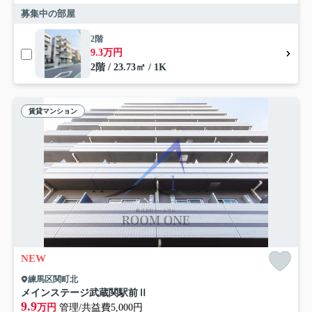
募集中の部屋
2階
9.3万円
2階 / 23.73㎡ / 1K
賃貸マンション
NEW
練馬区関町北
メインステージ武蔵関駅前Ⅱ
9.9
万円
管理/共益費5,000円