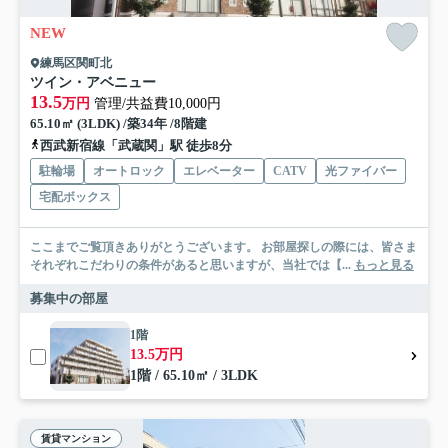
NEW
練馬区関町北
ツイン・アベニュー
13.5
万円
管理/共益費10,000円
65.10㎡ (3LDK) /築34年 /8階建
西武新宿線「武蔵関」駅 徒歩8分
駐輪場
オートロック
エレベーター
CATV
光ファイバー
宅配ボックス
ここまでご覧頂きありがとうございます。 お部屋探しの際には、皆さま
それぞれこだわりの条件があると思いますが、当社では【...
もっと見る
募集中の部屋
1階
13.5万円
1階 / 65.10㎡ / 3LDK
賃貸マンション