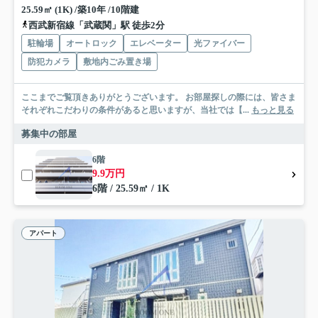
25.59㎡ (1K) /築10年 /10階建
西武新宿線「武蔵関」駅 徒歩2分
駐輪場
オートロック
エレベーター
光ファイバー
防犯カメラ
敷地内ごみ置き場
ここまでご覧頂きありがとうございます。 お部屋探しの際には、皆さま
それぞれこだわりの条件があると思いますが、当社では【...
もっと見る
募集中の部屋
6階
9.9万円
6階 / 25.59㎡ / 1K
アパート