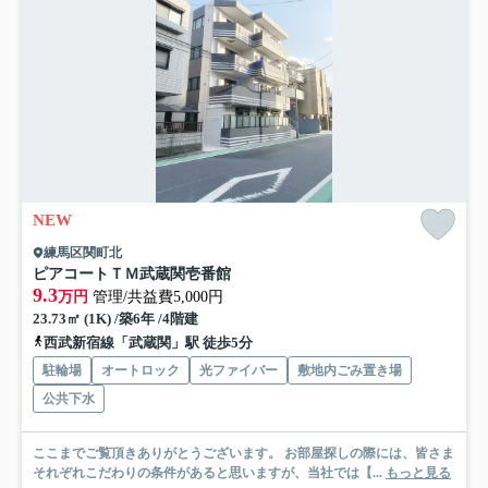
NEW
練馬区関町北
ピアコートＴＭ武蔵関壱番館
9.3
万円
管理/共益費5,000円
23.73㎡ (1K) /築6年 /4階建
西武新宿線「武蔵関」駅 徒歩5分
駐輪場
オートロック
光ファイバー
敷地内ごみ置き場
公共下水
ここまでご覧頂きありがとうございます。 お部屋探しの際には、皆さま
それぞれこだわりの条件があると思いますが、当社では【...
もっと見る