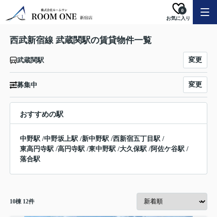
0
お気に入り
西武新宿線 武蔵関駅の賃貸物件一覧
変更
武蔵関駅
変更
募集中
おすすめの駅
中野駅
/
中野坂上駅
/
新中野駅
/
西新宿五丁目駅
/
東高円寺駅
/
高円寺駅
/
東中野駅
/
大久保駅
/
阿佐ケ谷駅
/
落合駅
10
棟
12
件