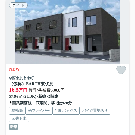
アパート
NEW
西東京市東町
（仮称）EARTH東伏見
16.5
万円
管理/共益費5,000円
57.96㎡ (2LDK) /新築 /2階建
西武新宿線「武蔵関」駅 徒歩20分
駐輪場
光ファイバー
宅配ボックス
バイク置場あり
公共下水
新築