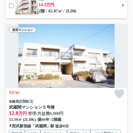
14.3万円
2階 / 65.87㎡ / 2LDK
賃貸マンション
NEW
練馬区関町北
武蔵関マンション５号棟
12.8
万円
管理/共益費6,000円
52.50㎡ (2LDK) /築46年 /2階建
西武新宿線「武蔵関」駅 徒歩8分