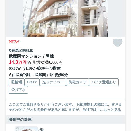
NEW
練馬区関町北
武蔵関マンション７号棟
14.3
万円
管理/共益費6,000円
65.87㎡ (2LDK) /築30年 /3階建
西武新宿線「武蔵関」駅 徒歩6分
駐輪場
CATV
光ファイバー
防犯カメラ
バイク置場あり
公共下水
ここまでご覧頂きありがとうございます。 お部屋探しの際には、皆さま
それぞれこだわりの条件があると思いますが、当社では【...
もっと見る
募集中の部屋
2階