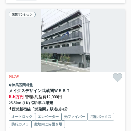
賃貸マンション
NEW
練馬区関町北
メイクスデザイン武蔵関ＷＥＳＴ
8.6
万円
管理/共益費12,000円
25.50㎡ (1K) /築9年 /4階建
西武新宿線「武蔵関」駅 徒歩4分
オートロック
エレベーター
光ファイバー
宅配ボックス
防犯カメラ
敷地内ごみ置き場