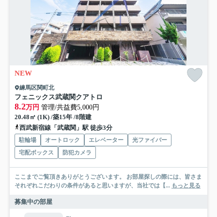
NEW
練馬区関町北
フェニックス武蔵関クアトロ
8.2
万円
管理/共益費5,000円
20.48㎡ (1K) /築15年 /8階建
西武新宿線「武蔵関」駅 徒歩3分
駐輪場
オートロック
エレベーター
光ファイバー
宅配ボックス
防犯カメラ
ここまでご覧頂きありがとうございます。 お部屋探しの際には、皆さま
それぞれこだわりの条件があると思いますが、当社では【...
もっと見る
募集中の部屋