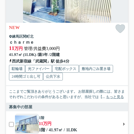
NEW
練馬区関町北
ｃｈａｒｍｅ
11
万円
管理/共益費3,000円
41.97㎡ (1LDK) /築3年 /2階建
西武新宿線「武蔵関」駅 徒歩4分
駐輪場
光ファイバー
宅配ボックス
敷地内ごみ置き場
24時間ゴミ出し可
公共下水
ここまでご覧頂きありがとうございます。 お部屋探しの際には、皆さま
それぞれこだわりの条件があると思いますが、当社では【...
もっと見る
募集中の部屋
1階
11万円
1階 / 41.97㎡ / 1LDK