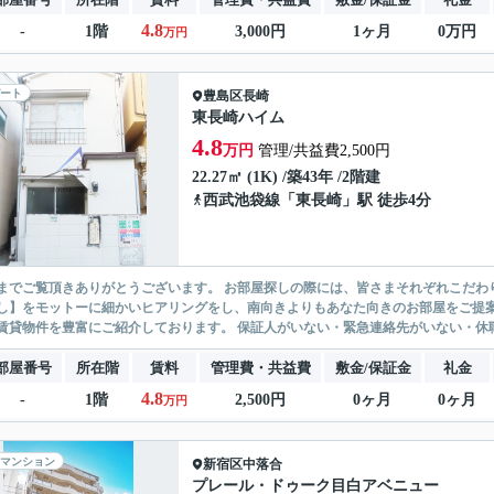
4.8
-
1階
3,000円
1ヶ月
0万円
万円
ート
豊島区
長崎
東長崎ハイム
4.8
万円
管理/共益費2,500円
22.27㎡ (1K) /築43年 /2階建
西武池袋線
「
東長崎
」駅 徒歩4分
ありがとうございます。 お部屋探しの際には、皆さまそれぞれこだわりの条件があると思いますが、当社では【あなたに１番のお部
】をモットーに細かいヒアリングをし、南向きよりもあなた向きのお部屋をご提案いたします。 シングル物件からファミ
無い賃貸物件を豊富にご紹介しております。 保証人がいない・緊急連
部屋番号
所在階
賃料
管理費・共益費
敷金/保証金
礼金
4.8
-
1階
2,500円
0ヶ月
0ヶ月
万円
マンション
新宿区
中落合
プレール・ドゥーク目白アベニュー