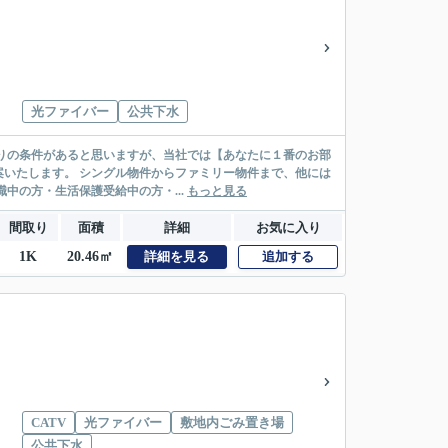
光ファイバー
公共下水
リー物件まで、他には
絡先がいない・休職中の方・生活保護受給中の方・...
もっと見る
間取り
面積
詳細
お気に入り
1K
20.46㎡
詳細を見る
追加する
CATV
光ファイバー
敷地内ごみ置き場
公共下水