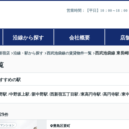
営業時間：【平日】10：00～18：0
沿線から探す
会社概要
店
新宿店
沿線・駅から探す
西武池袋線の賃貸物件一覧
西武池袋線 東長
覧
すすめの駅
野駅
/
中野坂上駅
/
新中野駅
/
西新宿五丁目駅
/
東高円寺駅
/
高円寺駅
/
東
29
件
マンション
豊島区
要町