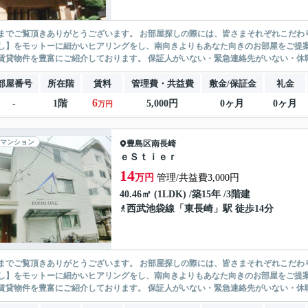
ありがとうございます。 お部屋探しの際には、皆さまそれぞれこだわりの条件があると思いますが、当社では【あなたに１番のお部
】をモットーに細かいヒアリングをし、南向きよりもあなた向きのお部屋をご提案いたします。 シングル物件からファミ
無い賃貸物件を豊富にご紹介しております。 保証人がいない・緊急連
部屋番号
所在階
賃料
管理費・共益費
敷金/保証金
礼金
6
-
1階
5,000円
0ヶ月
0ヶ月
万円
マンション
豊島区
南長崎
ｅＳｔｉｅｒ
14
万円
管理/共益費3,000円
40.46㎡ (1LDK) /築15年 /3階建
西武池袋線
「
東長崎
」駅 徒歩14分
ありがとうございます。 お部屋探しの際には、皆さまそれぞれこだわりの条件があると思いますが、当社では【あなたに１番のお部
】をモットーに細かいヒアリングをし、南向きよりもあなた向きのお部屋をご提案いたします。 シングル物件からファミ
無い賃貸物件を豊富にご紹介しております。 保証人がいない・緊急連