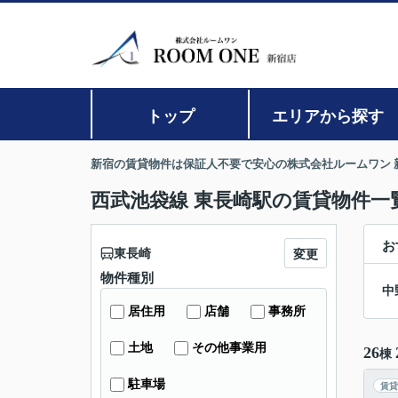
トップ
エリアから探す
新宿の賃貸物件は保証人不要で安心の株式会社ルームワン 
西武池袋線 東長崎駅の賃貸物件一
お
東長崎
変更
物件種別
中
居住用
店舗
事務所
土地
その他事業用
26
棟
駐車場
賃貸