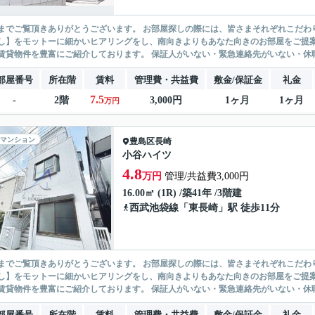
ありがとうございます。 お部屋探しの際には、皆さまそれぞれこだわりの条件があると思いますが、当社では【あなたに１番のお部
】をモットーに細かいヒアリングをし、南向きよりもあなた向きのお部屋をご提案いたします。 シングル物件からファミ
無い賃貸物件を豊富にご紹介しております。 保証人がいない・緊急連
部屋番号
所在階
賃料
管理費・共益費
敷金/保証金
礼金
7.5
-
2階
3,000円
1ヶ月
1ヶ月
万円
マンション
豊島区
長崎
小谷ハイツ
4.8
万円
管理/共益費3,000円
16.00㎡ (1R) /築41年 /3階建
西武池袋線
「
東長崎
」駅 徒歩11分
ありがとうございます。 お部屋探しの際には、皆さまそれぞれこだわりの条件があると思いますが、当社では【あなたに１番のお部
】をモットーに細かいヒアリングをし、南向きよりもあなた向きのお部屋をご提案いたします。 シングル物件からファミ
無い賃貸物件を豊富にご紹介しております。 保証人がいない・緊急連
部屋番号
所在階
賃料
管理費・共益費
敷金/保証金
礼金