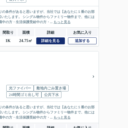
リー物件まで、他には
絡先がいない・休職中の方・生活保護受給中の方・...
もっと見る
間取り
面積
詳細
お気に入り
1K
24.75㎡
詳細を見る
追加する
光ファイバー
敷地内ごみ置き場
24時間ゴミ出し可
公共下水
リー物件まで、他には
絡先がいない・休職中の方・生活保護受給中の方・...
もっと見る
間取り
面積
詳細
お気に入り