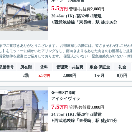
ル・クール西落合
5.5
万円
管理/共益費2,000円
20.46㎡ (1K) /築32年 /2階建
西武池袋線
「
東長崎
」駅 徒歩16分
ありがとうございます。 お部屋探しの際には、皆さまそれぞれこだわりの条件があると思いますが、当社では【あなたに１番のお部
】をモットーに細かいヒアリングをし、南向きよりもあなた向きのお部屋をご提案いたします。 シングル物件からファミ
無い賃貸物件を豊富にご紹介しております。 保証人がいない・緊急連
部屋番号
所在階
賃料
管理費・共益費
敷金/保証金
礼金
5.5
-
2階
2,000円
1ヶ月
0万円
万円
ート
中野区
江原町
アイシイヴィラ
7.5
万円
管理/共益費3,000円
24.75㎡ (1K) /築20年 /2階建
西武池袋線
「
東長崎
」駅 徒歩11分