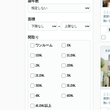
築年数
ここまでご覧頂き
屋探し
面積
～
間取り
ワンルーム
1K
賃貸
1DK
1LDK
2K
2DK
2LDK
3K
3DK
3LDK
ここまでご覧頂き
4K
4DK
屋探し
4LDK以上