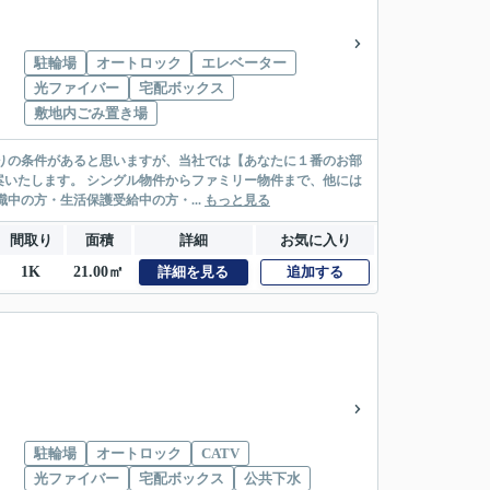
駐輪場
オートロック
エレベーター
光ファイバー
宅配ボックス
敷地内ごみ置き場
リー物件まで、他には
絡先がいない・休職中の方・生活保護受給中の方・...
もっと見る
間取り
面積
詳細
お気に入り
1K
21.00㎡
詳細を見る
追加する
駐輪場
オートロック
CATV
光ファイバー
宅配ボックス
公共下水