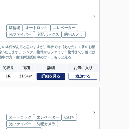
駐輪場
オートロック
エレベーター
光ファイバー
宅配ボックス
防犯カメラ
リー物件まで、他には
絡先がいない・休職中の方・生活保護受給中の方・...
もっと見る
間取り
面積
詳細
お気に入り
1R
21.94㎡
詳細を見る
追加する
オートロック
エレベーター
CATV
光ファイバー
防犯カメラ