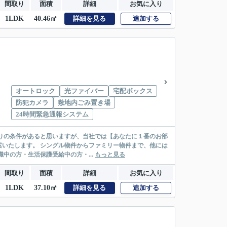
間取り
面積
詳細
お気に入り
1LDK
40.46㎡
詳細を見る
追加する
オートロック
光ファイバー
宅配ボックス
防犯カメラ
敷地内ごみ置き場
24時間緊急通報システム
リー物件まで、他には
絡先がいない・休職中の方・生活保護受給中の方・...
もっと見る
間取り
面積
詳細
お気に入り
1LDK
37.10㎡
詳細を見る
追加する