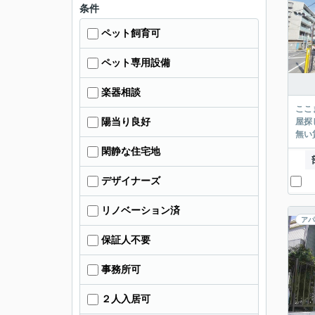
条件
ペット飼育可
ペット専用設備
楽器相談
ここまでご覧頂き
陽当り良好
屋探し
閑静な住宅地
デザイナーズ
リノベーション済
アパ
保証人不要
事務所可
２人入居可