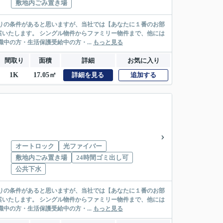
敷地内ごみ置き場
リー物件まで、他には
絡先がいない・休職中の方・生活保護受給中の方・...
もっと見る
間取り
面積
詳細
お気に入り
1K
17.05㎡
詳細を見る
追加する
オートロック
光ファイバー
敷地内ごみ置き場
24時間ゴミ出し可
公共下水
リー物件まで、他には
絡先がいない・休職中の方・生活保護受給中の方・...
もっと見る