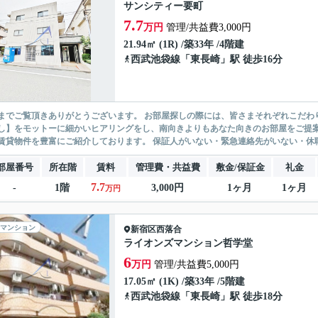
サンシティー要町
7.7
万円
管理/共益費3,000円
21.94㎡ (1R) /築33年 /4階建
西武池袋線
「
東長崎
」駅 徒歩16分
ありがとうございます。 お部屋探しの際には、皆さまそれぞれこだわりの条件があると思いますが、当社では【あなたに１番のお部
】をモットーに細かいヒアリングをし、南向きよりもあなた向きのお部屋をご提案いたします。 シングル物件からファミ
無い賃貸物件を豊富にご紹介しております。 保証人がいない・緊急連
部屋番号
所在階
賃料
管理費・共益費
敷金/保証金
礼金
7.7
-
1階
3,000円
1ヶ月
1ヶ月
万円
マンション
新宿区
西落合
ライオンズマンション哲学堂
6
万円
管理/共益費5,000円
17.05㎡ (1K) /築33年 /5階建
西武池袋線
「
東長崎
」駅 徒歩18分