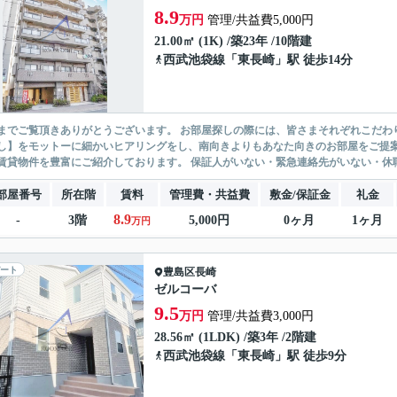
8.9
万円
管理/共益費5,000円
21.00㎡ (1K) /築23年 /10階建
西武池袋線
「
東長崎
」駅 徒歩14分
ありがとうございます。 お部屋探しの際には、皆さまそれぞれこだわりの条件があると思いますが、当社では【あなたに１番のお部
】をモットーに細かいヒアリングをし、南向きよりもあなた向きのお部屋をご提案いたします。 シングル物件からファミ
無い賃貸物件を豊富にご紹介しております。 保証人がいない・緊急連
部屋番号
所在階
賃料
管理費・共益費
敷金/保証金
礼金
8.9
-
3階
5,000円
0ヶ月
1ヶ月
万円
ート
豊島区
長崎
ゼルコーバ
9.5
万円
管理/共益費3,000円
28.56㎡ (1LDK) /築3年 /2階建
西武池袋線
「
東長崎
」駅 徒歩9分