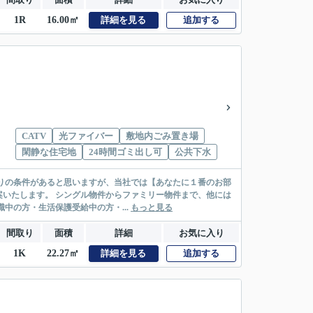
1R
16.00㎡
詳細を見る
追加する
CATV
光ファイバー
敷地内ごみ置き場
閑静な住宅地
24時間ゴミ出し可
公共下水
リー物件まで、他には
絡先がいない・休職中の方・生活保護受給中の方・...
もっと見る
間取り
面積
詳細
お気に入り
1K
22.27㎡
詳細を見る
追加する