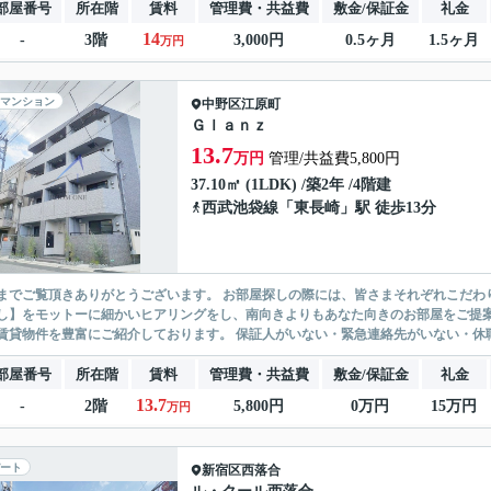
部屋番号
所在階
賃料
管理費・共益費
敷金/保証金
礼金
14
-
3階
3,000円
0.5ヶ月
1.5ヶ月
万円
マンション
中野区
江原町
Ｇｌａｎｚ
13.7
万円
管理/共益費5,800円
37.10㎡ (1LDK) /築2年 /4階建
西武池袋線
「
東長崎
」駅 徒歩13分
ありがとうございます。 お部屋探しの際には、皆さまそれぞれこだわりの条件があると思いますが、当社では【あなたに１番のお部
】をモットーに細かいヒアリングをし、南向きよりもあなた向きのお部屋をご提案いたします。 シングル物件からファミ
無い賃貸物件を豊富にご紹介しております。 保証人がいない・緊急連
部屋番号
所在階
賃料
管理費・共益費
敷金/保証金
礼金
13.7
-
2階
5,800円
0万円
15万円
万円
ート
新宿区
西落合