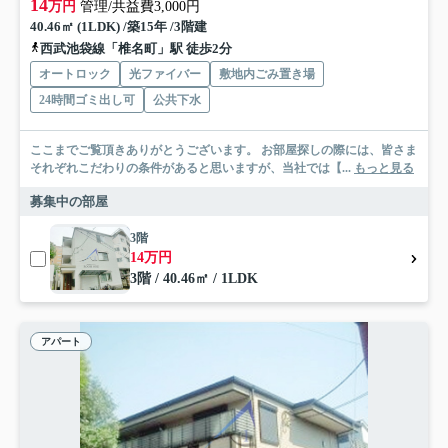
14
万円
管理/共益費3,000円
40.46㎡ (1LDK) /築15年 /3階建
西武池袋線「椎名町」駅 徒歩2分
オートロック
光ファイバー
敷地内ごみ置き場
24時間ゴミ出し可
公共下水
ここまでご覧頂きありがとうございます。 お部屋探しの際には、皆さま
それぞれこだわりの条件があると思いますが、当社では【...
もっと見る
募集中の部屋
3階
14万円
3階 / 40.46㎡ / 1LDK
アパート