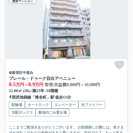
賃貸マンション
新宿区中落合
プレール・ドゥーク目白アベニュー
8.5
8.9
万円～
万円
管理/共益費8,000円～10,000円
21.00㎡ (1K) /築23年 /10階建
西武池袋線「椎名町」駅 徒歩15分
駐輪場
オートロック
エレベーター
光ファイバー
宅配ボックス
敷地内ごみ置き場
ここまでご覧頂きありがとうございます。 お部屋探しの際には、皆さま
それぞれこだわりの条件があると思いますが、当社では【...
もっと見る