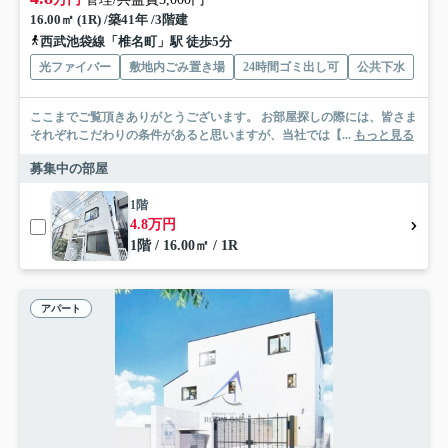
16.00㎡ (1R) /築41年 /3階建
西武池袋線「椎名町」駅 徒歩5分
光ファイバー
敷地内ごみ置き場
24時間ゴミ出し可
公共下水
ここまでご覧頂きありがとうございます。 お部屋探しの際には、皆さま
それぞれこだわりの条件があると思いますが、当社では【...
もっと見る
募集中の部屋
1階
4.8万円
1階 / 16.00㎡ / 1R
アパート