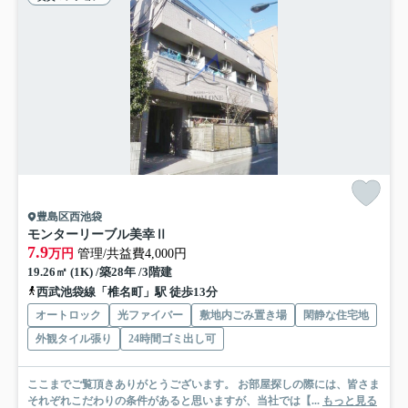
豊島区西池袋
モンターリーブル美幸Ⅱ
7.9
万円
管理/共益費4,000円
19.26㎡ (1K) /築28年 /3階建
西武池袋線「椎名町」駅 徒歩13分
オートロック
光ファイバー
敷地内ごみ置き場
閑静な住宅地
外観タイル張り
24時間ゴミ出し可
ここまでご覧頂きありがとうございます。 お部屋探しの際には、皆さま
それぞれこだわりの条件があると思いますが、当社では【...
もっと見る