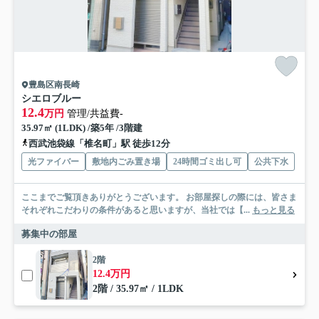
豊島区南長崎
シエロブルー
12.4
万円
管理/共益費-
35.97㎡ (1LDK) /築5年 /3階建
西武池袋線「椎名町」駅 徒歩12分
光ファイバー
敷地内ごみ置き場
24時間ゴミ出し可
公共下水
ここまでご覧頂きありがとうございます。 お部屋探しの際には、皆さま
それぞれこだわりの条件があると思いますが、当社では【...
もっと見る
募集中の部屋
2階
12.4万円
2階 / 35.97㎡ / 1LDK