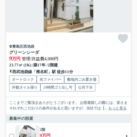
豊島区西池袋
グリーンシーダ
9
万円
管理/共益費4,000円
23.77㎡ (1K) /築17年 /2階建
西武池袋線「椎名町」駅 徒歩11分
オートロック
光ファイバー
敷地内ごみ置き場
外観タイル張り
24時間ゴミ出し可
公共下水
ここまでご覧頂きありがとうございます。 お部屋探しの際には、皆さま
それぞれこだわりの条件があると思いますが、当社では【...
もっと見る
募集中の部屋
2階
9万円