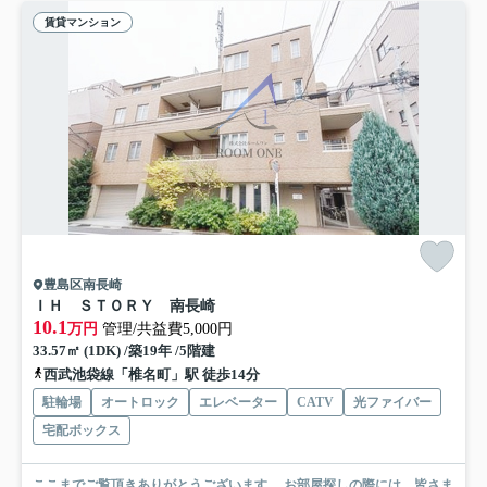
賃貸マンション
豊島区南長崎
ＩＨ ＳＴＯＲＹ 南長崎
10.1
万円
管理/共益費5,000円
33.57㎡ (1DK) /築19年 /5階建
西武池袋線「椎名町」駅 徒歩14分
駐輪場
オートロック
エレベーター
CATV
光ファイバー
宅配ボックス
ここまでご覧頂きありがとうございます。 お部屋探しの際には、皆さま