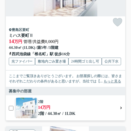
豊島区要町
ミハス要町Ⅱ
14
万円
管理/共益費8,000円
44.30㎡ (1LDK) /築5年 /3階建
西武池袋線「椎名町」駅 徒歩16分
光ファイバー
敷地内ごみ置き場
24時間ゴミ出し可
公共下水
ここまでご覧頂きありがとうございます。 お部屋探しの際には、皆さま
それぞれこだわりの条件があると思いますが、当社では【...
もっと見る
募集中の部屋
2階
14万円
2階 / 44.30㎡ / 1LDK