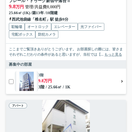
プレール・ドゥーク新宿中落合Ⅱ
9.8
万円
管理/共益費8,000円
25.66㎡ (1K) /築13年 /10階建
西武池袋線「椎名町」駅 徒歩9分
駐輪場
オートロック
エレベーター
光ファイバー
宅配ボックス
防犯カメラ
ここまでご覧頂きありがとうございます。 お部屋探しの際には、皆さま
それぞれこだわりの条件があると思いますが、当社では【...
もっと見る
募集中の部屋
3階
9.8万円
3階 / 25.66㎡ / 1K
アパート