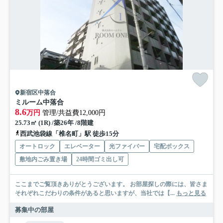
新宿区中落合
ミルーム中落合
8.6
万円
管理/共益費12,000円
25.73㎡ (1R) /築26年 /8階建
西武池袋線「椎名町」駅 徒歩15分
オートロック
エレベーター
光ファイバー
宅配ボックス
敷地内ごみ置き場
24時間ゴミ出し可
ここまでご覧頂きありがとうございます。 お部屋探しの際には、皆さま
それぞれこだわりの条件があると思いますが、当社では【...
もっと見る
募集中の部屋