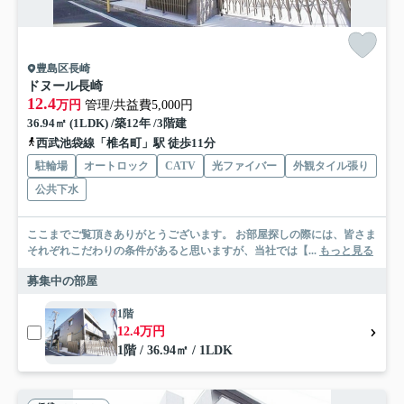
豊島区長崎
ドヌール長崎
12.4
万円
管理/共益費5,000円
36.94㎡ (1LDK) /築12年 /3階建
西武池袋線「椎名町」駅 徒歩11分
駐輪場
オートロック
CATV
光ファイバー
外観タイル張り
公共下水
ここまでご覧頂きありがとうございます。 お部屋探しの際には、皆さま
それぞれこだわりの条件があると思いますが、当社では【...
もっと見る
募集中の部屋
1階
12.4万円
1階 / 36.94㎡ / 1LDK