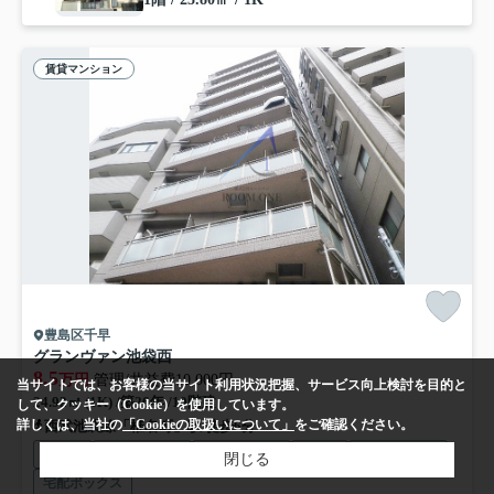
賃貸マンション
豊島区千早
グランヴァン池袋西
8.5
万円
管理/共益費10,000円
当サイトでは、お客様の当サイト利用状況把握、サービス向上検討を目的と
24.92㎡ (1K) /築26年 /10階建
して、クッキー（Cookie）を使用しています。
詳しくは、当社の
「Cookieの取扱いについて」
をご確認ください。
西武池袋線「椎名町」駅 徒歩6分
駐輪場
オートロック
エレベーター
CATV
光ファイバー
閉じる
宅配ボックス