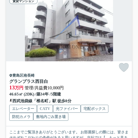
賃貸マンション
豊島区南長崎
グランプラス西目白
13
万円
管理/共益費10,000円
46.65㎡ (2DK) /築34年 /5階建
西武池袋線「椎名町」駅 徒歩8分
エレベーター
CATV
光ファイバー
宅配ボックス
防犯カメラ
敷地内ごみ置き場
ここまでご覧頂きありがとうございます。 お部屋探しの際には、皆さま
それぞれこだわりの条件があると思いますが、当社では【...
もっと見る