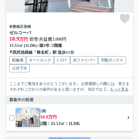
豊島区長崎
ゼルコーバ
10.9
万円
管理/共益費3,000円
33.53㎡ (1LDK) /築3年 /2階建
西武池袋線「椎名町」駅 徒歩11分
駐輪場
オートロック
CATV
光ファイバー
宅配ボックス
公共下水
ここまでご覧頂きありがとうございます。 お部屋探しの際には、皆さま
それぞれこだわりの条件があると思いますが、当社では【...
もっと見る
募集中の部屋
2階
10.9万円
2階 / 33.53㎡ / 1LDK