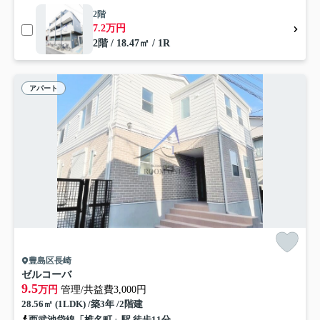
2階
7.2万円
2階 / 18.47㎡ / 1R
アパート
豊島区長崎
ゼルコーバ
9.5
万円
管理/共益費3,000円
28.56㎡ (1LDK) /築3年 /2階建
西武池袋線「椎名町」駅 徒歩11分