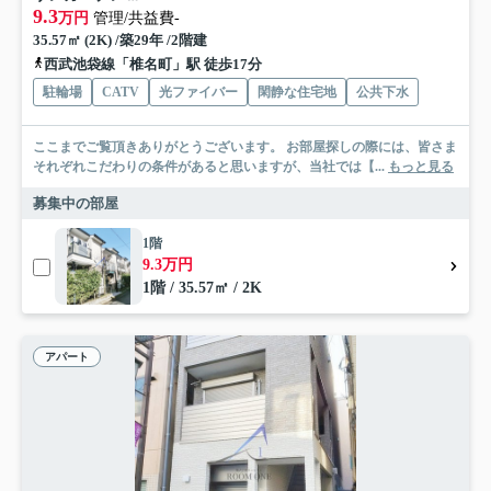
9.3
万円
管理/共益費-
35.57㎡ (2K) /築29年 /2階建
西武池袋線「椎名町」駅 徒歩17分
駐輪場
CATV
光ファイバー
閑静な住宅地
公共下水
ここまでご覧頂きありがとうございます。 お部屋探しの際には、皆さま
それぞれこだわりの条件があると思いますが、当社では【...
もっと見る
募集中の部屋
1階
9.3万円
1階 / 35.57㎡ / 2K
アパート