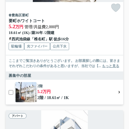
豊島区要町
要町ホワイトコート
5.2
万円
管理/共益費2,000円
18.61㎡ (1K) /築36年 /2階建
西武池袋線「椎名町」駅 徒歩16分
駐輪場
光ファイバー
公共下水
ここまでご覧頂きありがとうございます。 お部屋探しの際には、皆さま
それぞれこだわりの条件があると思いますが、当社では【...
もっと見る
募集中の部屋
2階
5.2万円
2階 / 18.61㎡ / 1K
アパート