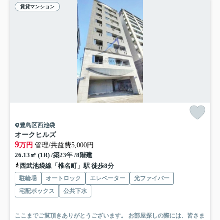
賃貸マンション
豊島区西池袋
オークヒルズ
9
万円
管理/共益費5,000円
26.13㎡ (1R) /築23年 /8階建
西武池袋線「椎名町」駅 徒歩8分
駐輪場
オートロック
エレベーター
光ファイバー
宅配ボックス
公共下水
ここまでご覧頂きありがとうございます。 お部屋探しの際には、皆さま