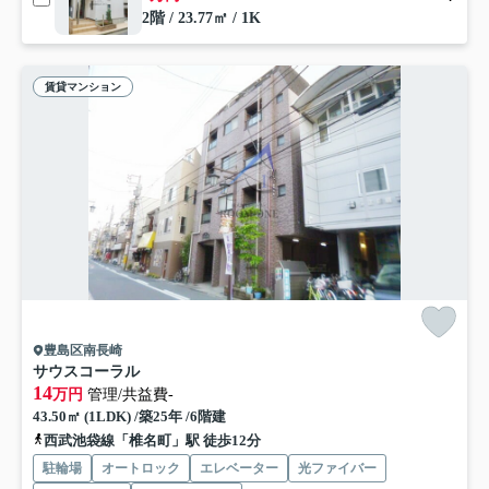
2階 / 23.77㎡ / 1K
賃貸マンション
豊島区南長崎
サウスコーラル
14
万円
管理/共益費-
43.50㎡ (1LDK) /築25年 /6階建
西武池袋線「椎名町」駅 徒歩12分
駐輪場
オートロック
エレベーター
光ファイバー