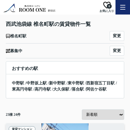
0
お気に入り
西武池袋線 椎名町駅の賃貸物件一覧
変更
椎名町駅
変更
募集中
おすすめの駅
中野駅
/
中野坂上駅
/
新中野駅
/
東中野駅
/
西新宿五丁目駅
/
東高円寺駅
/
高円寺駅
/
大久保駅
/
落合駅
/
阿佐ケ谷駅
23
棟
24
件
賃貸マンション