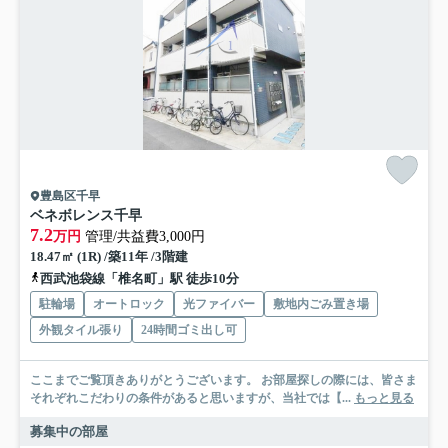
豊島区千早
ベネボレンス千早
7.2
万円
管理/共益費3,000円
18.47㎡ (1R) /築11年 /3階建
西武池袋線「椎名町」駅 徒歩10分
駐輪場
オートロック
光ファイバー
敷地内ごみ置き場
外観タイル張り
24時間ゴミ出し可
ここまでご覧頂きありがとうございます。 お部屋探しの際には、皆さま
それぞれこだわりの条件があると思いますが、当社では【...
もっと見る
募集中の部屋