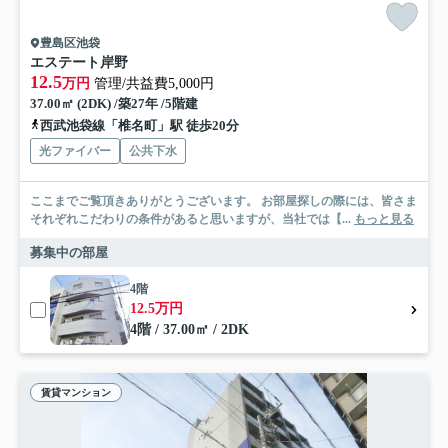
豊島区池袋
エステート岸野
12.5
万円
管理/共益費5,000円
37.00㎡ (2DK) /築27年 /5階建
西武池袋線「椎名町」駅 徒歩20分
光ファイバー
公共下水
ここまでご覧頂きありがとうございます。 お部屋探しの際には、皆さま
それぞれこだわりの条件があると思いますが、当社では【...
もっと見る
募集中の部屋
4階
12.5万円
4階 / 37.00㎡ / 2DK
賃貸マンション