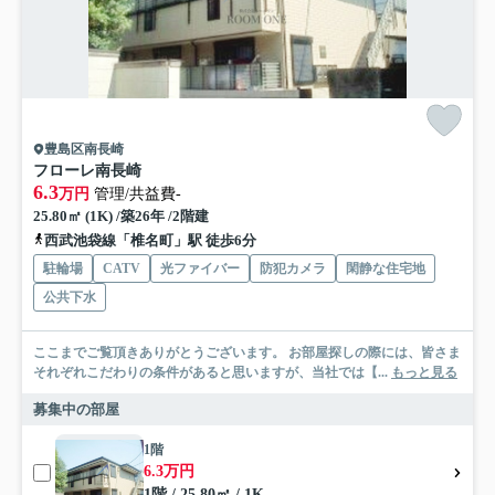
豊島区南長崎
フローレ南長崎
6.3
万円
管理/共益費-
25.80㎡ (1K) /築26年 /2階建
西武池袋線「椎名町」駅 徒歩6分
駐輪場
CATV
光ファイバー
防犯カメラ
閑静な住宅地
公共下水
ここまでご覧頂きありがとうございます。 お部屋探しの際には、皆さま
それぞれこだわりの条件があると思いますが、当社では【...
もっと見る
募集中の部屋
1階
6.3万円
1階 / 25.80㎡ / 1K