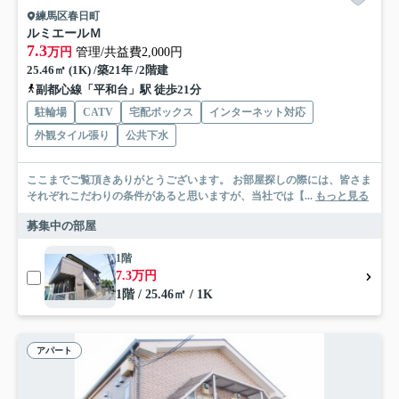
練馬区春日町
ルミエールＭ
7.3
万円
管理/共益費2,000円
25.46㎡ (1K) /築21年 /2階建
副都心線「平和台」駅 徒歩21分
駐輪場
CATV
宅配ボックス
インターネット対応
外観タイル張り
公共下水
ここまでご覧頂きありがとうございます。 お部屋探しの際には、皆さま
それぞれこだわりの条件があると思いますが、当社では【...
もっと見る
募集中の部屋
1階
7.3万円
1階 / 25.46㎡ / 1K
アパート