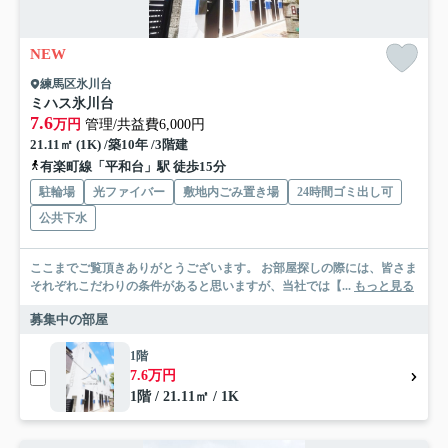
NEW
練馬区氷川台
ミハス氷川台
7.6
万円
管理/共益費6,000円
21.11㎡ (1K) /築10年 /3階建
有楽町線「平和台」駅 徒歩15分
駐輪場
光ファイバー
敷地内ごみ置き場
24時間ゴミ出し可
公共下水
ここまでご覧頂きありがとうございます。 お部屋探しの際には、皆さま
それぞれこだわりの条件があると思いますが、当社では【...
もっと見る
募集中の部屋
1階
7.6万円
1階 / 21.11㎡ / 1K