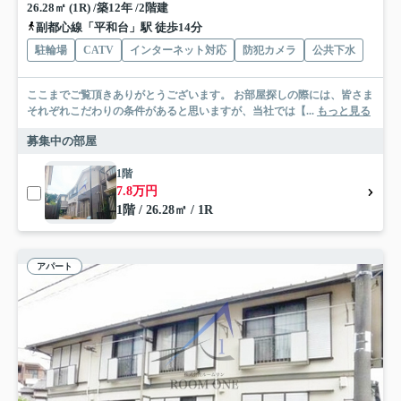
26.28㎡ (1R) /築12年 /2階建
副都心線「平和台」駅 徒歩14分
駐輪場
CATV
インターネット対応
防犯カメラ
公共下水
ここまでご覧頂きありがとうございます。 お部屋探しの際には、皆さま
それぞれこだわりの条件があると思いますが、当社では【...
もっと見る
募集中の部屋
1階
7.8万円
1階 / 26.28㎡ / 1R
アパート