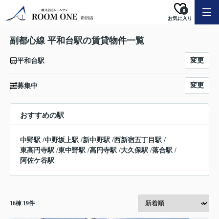
0
お気に入り
副都心線 平和台駅の賃貸物件一覧
変更
平和台駅
変更
募集中
おすすめの駅
中野駅
/
中野坂上駅
/
新中野駅
/
西新宿五丁目駅
/
東高円寺駅
/
東中野駅
/
高円寺駅
/
大久保駅
/
落合駅
/
阿佐ケ谷駅
16
棟
19
件