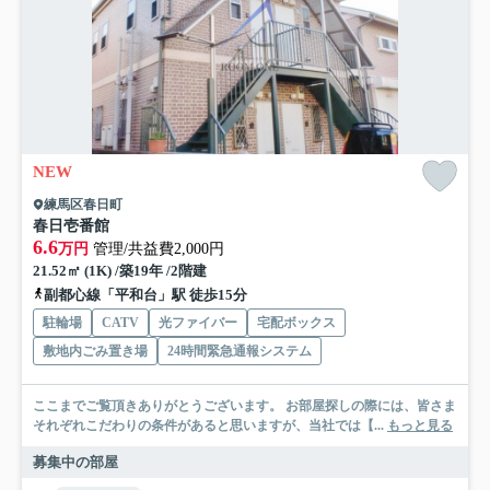
NEW
練馬区春日町
春日壱番館
6.6
万円
管理/共益費2,000円
21.52㎡ (1K) /築19年 /2階建
副都心線「平和台」駅 徒歩15分
駐輪場
CATV
光ファイバー
宅配ボックス
敷地内ごみ置き場
24時間緊急通報システム
ここまでご覧頂きありがとうございます。 お部屋探しの際には、皆さま
それぞれこだわりの条件があると思いますが、当社では【...
もっと見る
募集中の部屋