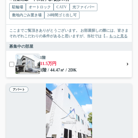
駐輪場
オートロック
CATV
光ファイバー
敷地内ごみ置き場
24時間ゴミ出し可
ここまでご覧頂きありがとうございます。 お部屋探しの際には、皆さま
それぞれこだわりの条件があると思いますが、当社では【...
もっと見る
募集中の部屋
1階
11.5万円
1階 / 44.47㎡ / 2DK
アパート