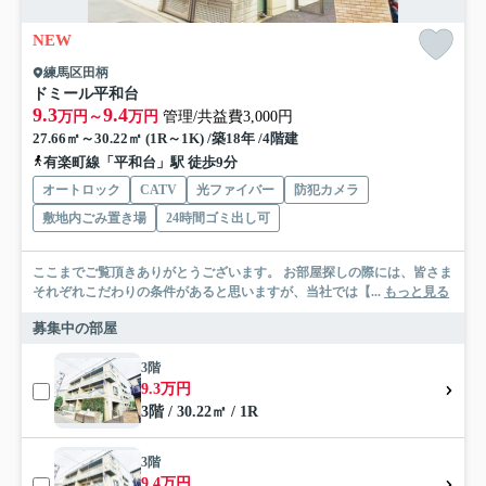
NEW
練馬区田柄
ドミール平和台
9.3
9.4
万円～
万円
管理/共益費3,000円
27.66㎡～30.22㎡ (1R～1K) /築18年 /4階建
有楽町線「平和台」駅 徒歩9分
オートロック
CATV
光ファイバー
防犯カメラ
敷地内ごみ置き場
24時間ゴミ出し可
ここまでご覧頂きありがとうございます。 お部屋探しの際には、皆さま
それぞれこだわりの条件があると思いますが、当社では【...
もっと見る
募集中の部屋
3階
9.3万円
3階 / 30.22㎡ / 1R
3階
9.4万円