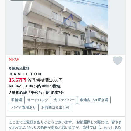
NEW
練馬区北町
ＨＡＭＩＬＴＯＮ
15.5
万円
管理/共益費5,000円
60.30㎡ (3LDK) /築38年 /3階建
副都心線「平和台」駅 徒歩7分
駐輪場
オートロック
光ファイバー
敷地内ごみ置き場
バイク置場あり
24時間ゴミ出し可
ここまでご覧頂きありがとうございます。 お部屋探しの際には、皆さま
それぞれこだわりの条件があると思いますが、当社では【...
もっと見る