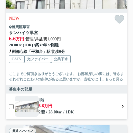
NEW
練馬区早宮
サンハイツ早宮
6.6
万円
管理/共益費1,000円
28.00㎡ (1DK) /築37年 /2階建
副都心線「平和台」駅 徒歩9分
CATV
光ファイバー
公共下水
ここまでご覧頂きありがとうございます。 お部屋探しの際には、皆さま
それぞれこだわりの条件があると思いますが、当社では【...
もっと見る
募集中の部屋
2階
6.6万円
2階 / 28.00㎡ / 1DK
賃貸マンション