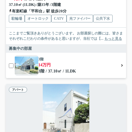
37.10㎡ (1LDK) /築35年 /3階建
有楽町線「平和台」駅 徒歩20分
駐輪場
オートロック
CATV
光ファイバー
公共下水
ここまでご覧頂きありがとうございます。 お部屋探しの際には、皆さま
それぞれこだわりの条件があると思いますが、当社では【...
もっと見る
募集中の部屋
3階
14万円
3階 / 37.10㎡ / 1LDK
アパート