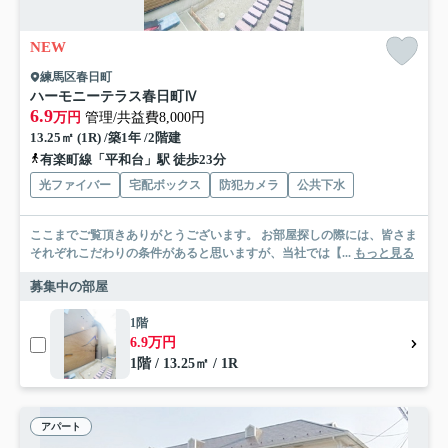
NEW
練馬区春日町
ハーモニーテラス春日町Ⅳ
6.9
万円
管理/共益費8,000円
13.25㎡ (1R) /築1年 /2階建
有楽町線「平和台」駅 徒歩23分
光ファイバー
宅配ボックス
防犯カメラ
公共下水
ここまでご覧頂きありがとうございます。 お部屋探しの際には、皆さま
それぞれこだわりの条件があると思いますが、当社では【...
もっと見る
募集中の部屋
1階
6.9万円
1階 / 13.25㎡ / 1R
アパート