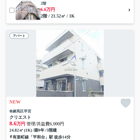
2階
6.6万円
2階 / 21.52㎡ / 1K
アパート
NEW
練馬区早宮
クリエスト
8.6
万円
管理/共益費6,000円
24.82㎡ (1K) /築9年 /3階建
有楽町線「平和台」駅 徒歩14分