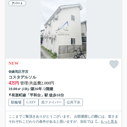
アパート
NEW
練馬区早宮
コスタデルソル
4
万円
管理/共益費2,000円
10.00㎡ (1R) /築36年 /2階建
有楽町線「平和台」駅 徒歩10分
駐輪場
CATV
光ファイバー
公共下水
ここまでご覧頂きありがとうございます。 お部屋探しの際には、皆さま
それぞれこだわりの条件があると思いますが、当社では【...
もっと見る