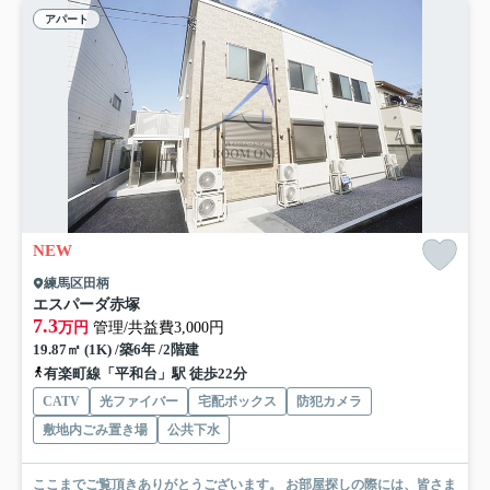
アパート
NEW
練馬区田柄
エスパーダ赤塚
7.3
万円
管理/共益費3,000円
19.87㎡ (1K) /築6年 /2階建
有楽町線「平和台」駅 徒歩22分
CATV
光ファイバー
宅配ボックス
防犯カメラ
敷地内ごみ置き場
公共下水
ここまでご覧頂きありがとうございます。 お部屋探しの際には、皆さま