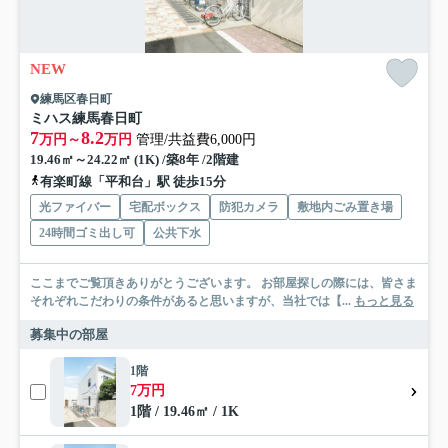
NEW
練馬区春日町
ミハス練馬春日町
7
8.2
万円～
万円
管理/共益費6,000円
19.46㎡～24.22㎡ (1K) /築8年 /2階建
有楽町線「平和台」駅 徒歩15分
光ファイバー
宅配ボックス
防犯カメラ
敷地内ごみ置き場
24時間ゴミ出し可
公共下水
ここまでご覧頂きありがとうございます。 お部屋探しの際には、皆さま
それぞれこだわりの条件があると思いますが、当社では【...
もっと見る
募集中の部屋
1階
7万円
1階 / 19.46㎡ / 1K