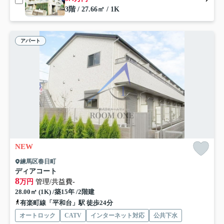
3階 / 27.66㎡ / 1K
アパート
NEW
練馬区春日町
ディアコート
8
万円
管理/共益費-
28.00㎡ (1K) /築15年 /2階建
有楽町線「平和台」駅 徒歩24分
オートロック
CATV
インターネット対応
公共下水