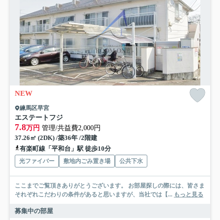
NEW
練馬区早宮
エステートフジ
7.8
万円
管理/共益費2,000円
37.26㎡ (2DK) /築36年 /2階建
有楽町線「平和台」駅 徒歩10分
光ファイバー
敷地内ごみ置き場
公共下水
ここまでご覧頂きありがとうございます。 お部屋探しの際には、皆さま
それぞれこだわりの条件があると思いますが、当社では【...
もっと見る
募集中の部屋