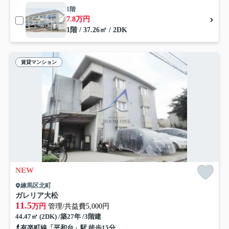
1階
7.8万円
1階 / 37.26㎡ / 2DK
賃貸マンション
NEW
練馬区北町
ガレリア大松
11.5
万円
管理/共益費5,000円
44.47㎡ (2DK) /築27年 /3階建
有楽町線「平和台」駅 徒歩15分