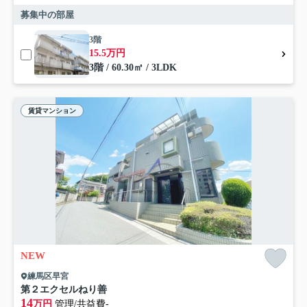
募集中の部屋
3階
15.5万円
3階 / 60.30㎡ / 3LDK
賃貸マンション
NEW
練馬区早宮
第２エクセルねり善
14
万円
管理/共益費-