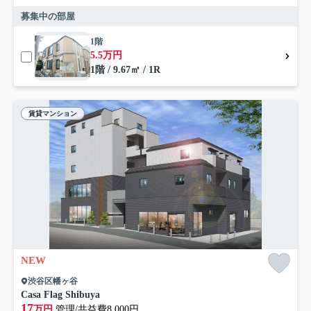
募集中の部屋
1階
5.5万円
1階 / 9.67㎡ / 1R
賃貸マンション
NEW
渋谷区幡ヶ谷
Casa Flag Shibuya
17
万円
管理/共益費8,000円