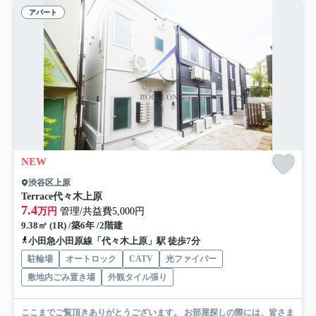
アパート
NEW
渋谷区上原
Terrace代々木上原
7.4
万円
管理/共益費5,000円
9.38㎡ (1R) /築6年 /2階建
小田急小田原線「代々木上原」駅 徒歩7分
駐輪場
オートロック
CATV
光ファイバー
敷地内ごみ置き場
外観タイル張り
ここまでご覧頂きありがとうございます。 お部屋探しの際には、皆さま