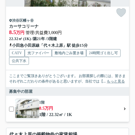
渋谷区幡ヶ谷
カーサコリーナ
8.5
万円
管理/共益費3,000円
22.32㎡ (1K) /築21年 /3階建
小田急小田原線「代々木上原」駅 徒歩15分
CATV
光ファイバー
敷地内ごみ置き場
24時間ゴミ出し可
公共下水
ここまでご覧頂きありがとうございます。 お部屋探しの際には、皆さま
それぞれこだわりの条件があると思いますが、当社では【...
もっと見る
募集中の部屋
1階
8.5万円
1階 / 22.32㎡ / 1K
代々木上原の掲載物件の家賃相場