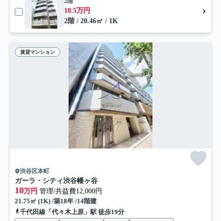
2階
10.5万円
2階 / 20.46㎡ / 1K
賃貸マンション
渋谷区本町
ガーラ・シティ渋谷幡ヶ谷
10
万円
管理/共益費12,000円
21.75㎡ (1K) /築18年 /14階建
千代田線「代々木上原」駅 徒歩19分