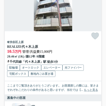
渋谷区上原
REALIZE代々木上原
10.5
万円
管理/共益費15,000円
20.46㎡ (1K) /築12年 /8階建
千代田線「代々木上原」駅 徒歩3分
駐輪場
オートロック
エレベーター
光ファイバー
宅配ボックス
敷地内ごみ置き場
ここまでご覧頂きありがとうございます。 お部屋探しの際には、皆さま
それぞれこだわりの条件があると思いますが、当社では【...
もっと見る
募集中の部屋