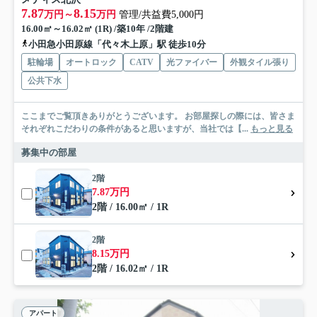
7.87
8.15
万円～
万円
管理/共益費5,000円
16.00㎡～16.02㎡ (1R) /築10年 /2階建
小田急小田原線「代々木上原」駅 徒歩10分
駐輪場
オートロック
CATV
光ファイバー
外観タイル張り
公共下水
ここまでご覧頂きありがとうございます。 お部屋探しの際には、皆さま
それぞれこだわりの条件があると思いますが、当社では【...
もっと見る
募集中の部屋
2階
7.87万円
2階 / 16.00㎡ / 1R
2階
8.15万円
2階 / 16.02㎡ / 1R
アパート