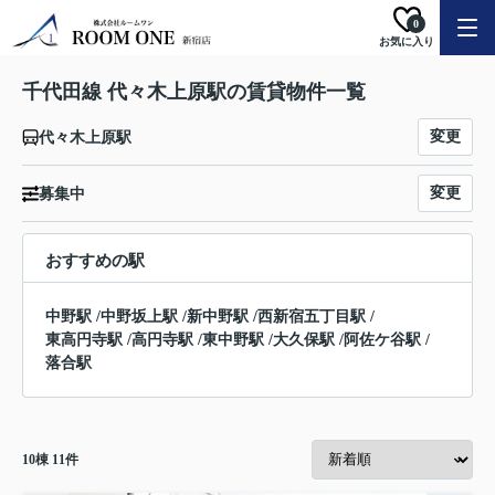
0
お気に入り
千代田線 代々木上原駅の賃貸物件一覧
変更
代々木上原駅
変更
募集中
おすすめの駅
中野駅
/
中野坂上駅
/
新中野駅
/
西新宿五丁目駅
/
東高円寺駅
/
高円寺駅
/
東中野駅
/
大久保駅
/
阿佐ケ谷駅
/
落合駅
10
棟
11
件