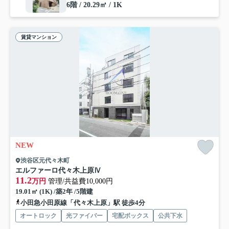
6階 / 20.29㎡ / 1K
賃貸マンション
NEW
渋谷区元代々木町
エルファーロ代々木上原Ⅳ
11.2
万円
管理/共益費10,000円
19.01㎡ (1K) /築2年 /5階建
小田急小田原線「代々木上原」駅 徒歩4分
オートロック
光ファイバー
宅配ボックス
公共下水