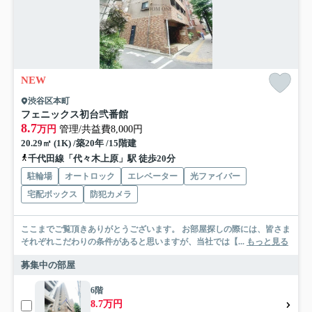
NEW
渋谷区本町
フェニックス初台弐番館
8.7
万円
管理/共益費8,000円
20.29㎡ (1K) /築20年 /15階建
千代田線「代々木上原」駅 徒歩20分
駐輪場
オートロック
エレベーター
光ファイバー
宅配ボックス
防犯カメラ
ここまでご覧頂きありがとうございます。 お部屋探しの際には、皆さま
それぞれこだわりの条件があると思いますが、当社では【...
もっと見る
募集中の部屋
6階
8.7万円