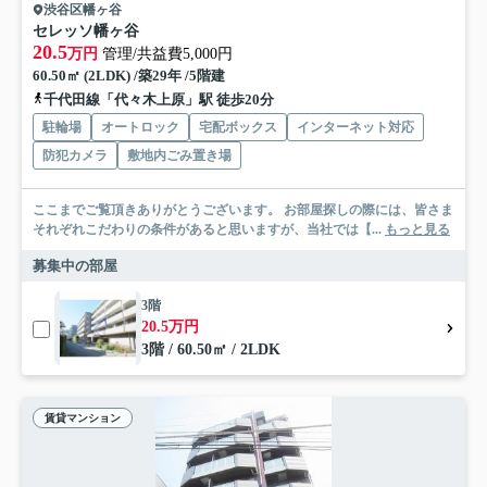
渋谷区幡ヶ谷
セレッソ幡ヶ谷
20.5
万円
管理/共益費5,000円
60.50㎡ (2LDK) /築29年 /5階建
千代田線「代々木上原」駅 徒歩20分
駐輪場
オートロック
宅配ボックス
インターネット対応
防犯カメラ
敷地内ごみ置き場
ここまでご覧頂きありがとうございます。 お部屋探しの際には、皆さま
それぞれこだわりの条件があると思いますが、当社では【...
もっと見る
募集中の部屋
3階
20.5万円
3階 / 60.50㎡ / 2LDK
賃貸マンション