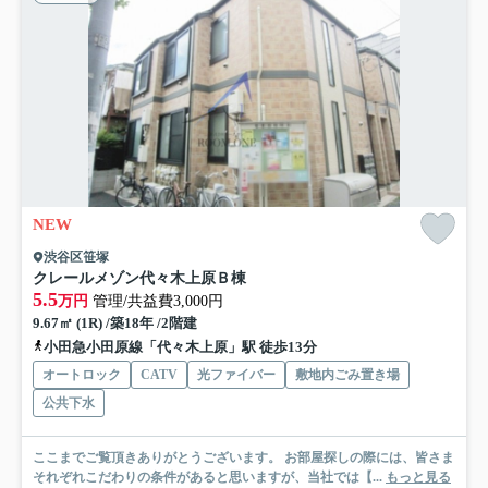
NEW
渋谷区笹塚
クレールメゾン代々木上原Ｂ棟
5.5
万円
管理/共益費3,000円
9.67㎡ (1R) /築18年 /2階建
小田急小田原線「代々木上原」駅 徒歩13分
オートロック
CATV
光ファイバー
敷地内ごみ置き場
公共下水
ここまでご覧頂きありがとうございます。 お部屋探しの際には、皆さま
それぞれこだわりの条件があると思いますが、当社では【...
もっと見る