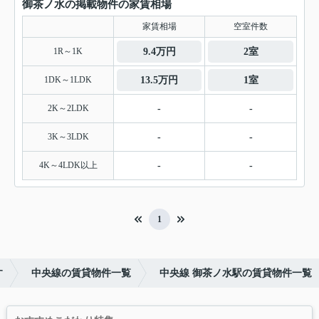
御茶ノ水の掲載物件の家賃相場
家賃相場
空室件数
1R～1K
9.4万円
2室
1DK～1LDK
13.5万円
1室
2K～2LDK
-
-
3K～3LDK
-
-
4K～4LDK以上
-
-
1
す
中央線の賃貸物件一覧
中央線 御茶ノ水駅の賃貸物件一覧