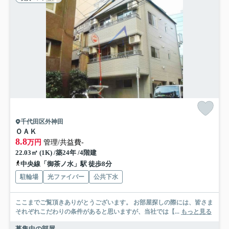
千代田区外神田
ＯＡＫ
8.8
万円
管理/共益費-
22.03㎡ (1K) /築24年 /4階建
中央線「御茶ノ水」駅 徒歩8分
駐輪場
光ファイバー
公共下水
ここまでご覧頂きありがとうございます。 お部屋探しの際には、皆さま
それぞれこだわりの条件があると思いますが、当社では【...
もっと見る
募集中の部屋