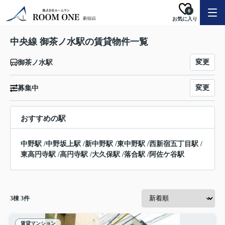
0
お気に入り
中央線 御茶ノ水駅の賃貸物件一覧
変更
御茶ノ水駅
変更
募集中
おすすめの駅
中野駅
/
中野坂上駅
/
新中野駅
/
東中野駅
/
西新宿五丁目駅
/
東高円寺駅
/
高円寺駅
/
大久保駅
/
落合駅
/
阿佐ケ谷駅
3
棟
3
件
賃貸マンション