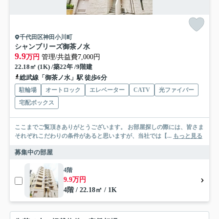
千代田区神田小川町
シャンブリーズ御茶ノ水
9.9
万円
管理/共益費7,000円
22.18㎡ (1K) /築22年 /9階建
総武線「御茶ノ水」駅 徒歩6分
駐輪場
オートロック
エレベーター
CATV
光ファイバー
宅配ボックス
ここまでご覧頂きありがとうございます。 お部屋探しの際には、皆さま
それぞれこだわりの条件があると思いますが、当社では【...
もっと見る
募集中の部屋
4階
9.9万円
4階 / 22.18㎡ / 1K