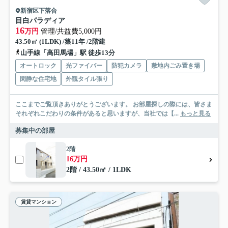
新宿区下落合
目白パラディア
16
万円
管理/共益費5,000円
43.50㎡ (1LDK) /築11年 /2階建
山手線「高田馬場」駅 徒歩13分
オートロック
光ファイバー
防犯カメラ
敷地内ごみ置き場
閑静な住宅地
外観タイル張り
ここまでご覧頂きありがとうございます。 お部屋探しの際には、皆さま
それぞれこだわりの条件があると思いますが、当社では【...
もっと見る
募集中の部屋
2階
16万円
2階 / 43.50㎡ / 1LDK
賃貸マンション