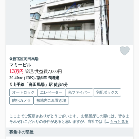
新宿区高田馬場
マミービル
13
万円
管理/共益費7,000円
29.40㎡ (1DK) /築6年 /5階建
山手線「高田馬場」駅 徒歩5分
オートロック
エレベーター
光ファイバー
宅配ボックス
防犯カメラ
敷地内ごみ置き場
ここまでご覧頂きありがとうございます。 お部屋探しの際には、皆さま
それぞれこだわりの条件があると思いますが、当社では【...
もっと見る
募集中の部屋