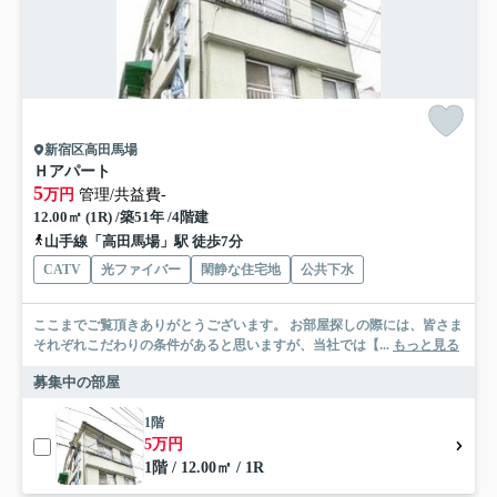
新宿区高田馬場
Ｈアパート
5
万円
管理/共益費-
12.00㎡ (1R) /築51年 /4階建
山手線「高田馬場」駅 徒歩7分
CATV
光ファイバー
閑静な住宅地
公共下水
ここまでご覧頂きありがとうございます。 お部屋探しの際には、皆さま
それぞれこだわりの条件があると思いますが、当社では【...
もっと見る
募集中の部屋
1階
5万円
1階 / 12.00㎡ / 1R