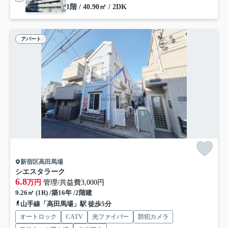
1階 / 40.90㎡ / 2DK
アパート
新宿区高田馬場
シエスタラーク
6.8
万円
管理/共益費3,000円
9.26㎡ (1R) /築16年 /2階建
山手線「高田馬場」駅 徒歩5分
オートロック
CATV
光ファイバー
防犯カメラ