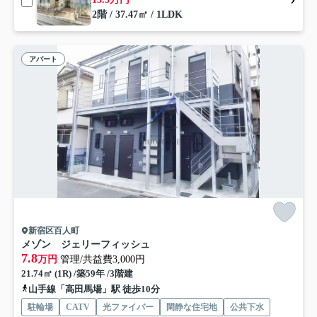
2階 / 37.47㎡ / 1LDK
アパート
新宿区百人町
メゾン ジェリーフィッシュ
7.8
万円
管理/共益費3,000円
21.74㎡ (1R) /築59年 /3階建
山手線「高田馬場」駅 徒歩10分
駐輪場
CATV
光ファイバー
閑静な住宅地
公共下水