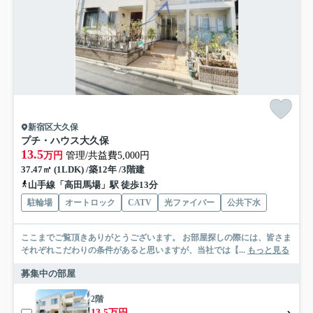
新宿区大久保
プチ・ハウス大久保
13.5
万円
管理/共益費5,000円
37.47㎡ (1LDK) /築12年 /3階建
山手線「高田馬場」駅 徒歩13分
駐輪場
オートロック
CATV
光ファイバー
公共下水
ここまでご覧頂きありがとうございます。 お部屋探しの際には、皆さま
それぞれこだわりの条件があると思いますが、当社では【...
もっと見る
募集中の部屋
2階
13.5万円