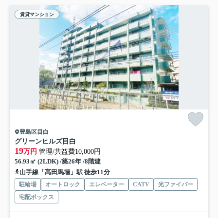
賃貸マンション
豊島区目白
グリーンヒルズ目白
19
万円
管理/共益費10,000円
56.93㎡ (2LDK) /築26年 /8階建
山手線「高田馬場」駅 徒歩11分
駐輪場
オートロック
エレベーター
CATV
光ファイバー
宅配ボックス