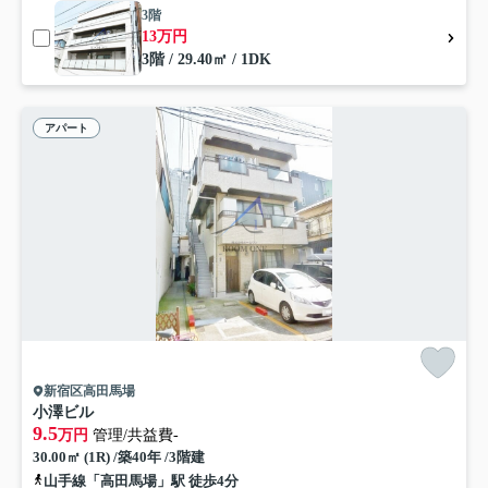
3階
13万円
3階 / 29.40㎡ / 1DK
アパート
新宿区高田馬場
小澤ビル
9.5
万円
管理/共益費-
30.00㎡ (1R) /築40年 /3階建
山手線「高田馬場」駅 徒歩4分