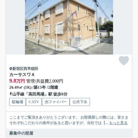
新宿区西早稲田
カーサスワＡ
9.8
万円
管理/共益費2,000円
26.49㎡ (1K) /築15年 /2階建
山手線「高田馬場」駅 徒歩9分
駐輪場
CATV
光ファイバー
公共下水
ここまでご覧頂きありがとうございます。 お部屋探しの際には、皆さま
それぞれこだわりの条件があると思いますが、当社では【...
もっと見る
募集中の部屋