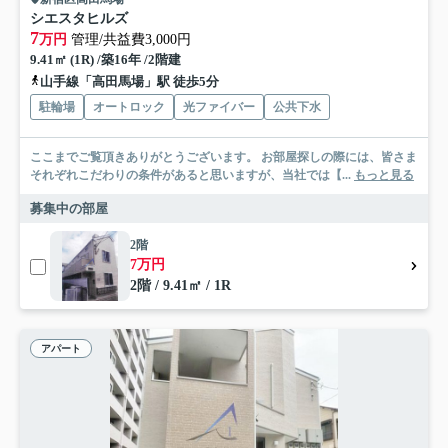
シエスタヒルズ
7
万円
管理/共益費3,000円
9.41㎡ (1R) /築16年 /2階建
山手線「高田馬場」駅 徒歩5分
駐輪場
オートロック
光ファイバー
公共下水
ここまでご覧頂きありがとうございます。 お部屋探しの際には、皆さま
それぞれこだわりの条件があると思いますが、当社では【...
もっと見る
募集中の部屋
2階
7万円
2階 / 9.41㎡ / 1R
アパート