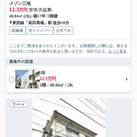
メゾン三池
12.3
万円
管理/共益費-
48.84㎡ (2K) /築17年 /3階建
東西線「高田馬場」駅 徒歩10分
駐輪場
光ファイバー
公共下水
ここまでご覧頂きありがとうございます。 お部屋探しの際には、皆さま
それぞれこだわりの条件があると思いますが、当社では【...
もっと見る
募集中の部屋
1階
12.3万円
1階 / 48.84㎡ / 2K
アパート