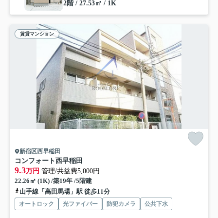
2階 / 27.53㎡ / 1K
賃貸マンション
新宿区西早稲田
コンフォート西早稲田
9.3
万円
管理/共益費5,000円
22.26㎡ (1K) /築19年 /5階建
山手線「高田馬場」駅 徒歩11分
オートロック
光ファイバー
防犯カメラ
公共下水