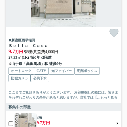
新宿区西早稲田
Ｂｅｌｌａ Ｃａｓａ
9.7
万円
管理/共益費4,000円
27.53㎡ (1K) /築5年 /2階建
山手線「高田馬場」駅 徒歩9分
オートロック
CATV
光ファイバー
宅配ボックス
防犯カメラ
公共下水
ここまでご覧頂きありがとうございます。 お部屋探しの際には、皆さま
それぞれこだわりの条件があると思いますが、当社では【...
もっと見る
募集中の部屋
2階
9.7万円