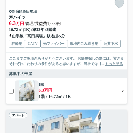
新宿区高田馬場
寿ハイツ
6.3
万円
管理/共益費1,000円
16.72㎡ (1K) /築33年 /2階建
山手線「高田馬場」駅 徒歩5分
駐輪場
CATV
光ファイバー
敷地内ごみ置き場
公共下水
ここまでご覧頂きありがとうございます。 お部屋探しの際には、皆さま
それぞれこだわりの条件があると思いますが、当社では【...
もっと見る
募集中の部屋
1階
6.3万円
1階 / 16.72㎡ / 1K
アパート