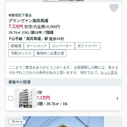
新宿区下落合
グランヴァン高田馬場
7.5
万円
管理/共益費10,000円
20.76㎡ (1K) /築28年 /7階建
山手線「高田馬場」駅 徒歩10分
駐輪場
オートロック
エレベーター
光ファイバー
宅配ボックス
敷地内ごみ置き場
ここまでご覧頂きありがとうございます。 お部屋探しの際には、皆さま
それぞれこだわりの条件があると思いますが、当社では【...
もっと見る
募集中の部屋
1階
7.5万円
1階 / 20.76㎡ / 1K
アパート