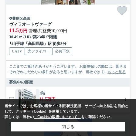
豊島区高田
ヴィラオートヴァーグ
11.5
万円
管理/共益費10,000円
30.49㎡ (1R) /築23年 /7階建
山手線「高田馬場」駅 徒歩3分
CATV
光ファイバー
公共下水
ここまでご覧頂きありがとうございます。 お部屋探しの際には、皆さま
それぞれこだわりの条件があると思いますが、当社では【...
もっと見る
募集中の部屋
3階
11.5万円
3階 / 30.49㎡ / 1R
当サイトでは、お客様の当サイト利用状況把握、サービス向上検討を目的と
して、クッキー（Cookie）を使用しています。
詳しくは、当社の
「Cookieの取扱いについて」
をご確認ください。
賃貸マンション
閉じる