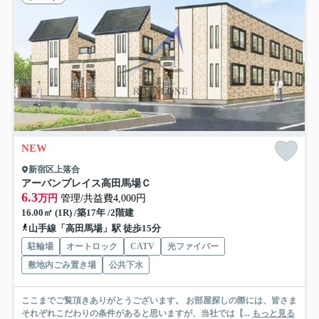
NEW
新宿区上落合
アーバンプレイス高田馬場Ｃ
6.3
万円
管理/共益費4,000円
16.00㎡ (1R) /築17年 /2階建
山手線「高田馬場」駅 徒歩15分
駐輪場
オートロック
CATV
光ファイバー
敷地内ごみ置き場
公共下水
ここまでご覧頂きありがとうございます。 お部屋探しの際には、皆さま
それぞれこだわりの条件があると思いますが、当社では【...
もっと見る