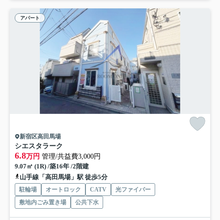
アパート
新宿区高田馬場
シエスタラーク
6.8
万円
管理/共益費3,000円
9.07㎡ (1R) /築16年 /2階建
山手線「高田馬場」駅 徒歩5分
駐輪場
オートロック
CATV
光ファイバー
敷地内ごみ置き場
公共下水