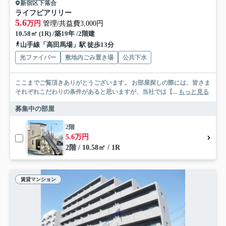
新宿区下落合
ライフピアリリー
5.6
万円
管理/共益費3,000円
10.58㎡ (1R) /築19年 /2階建
山手線「高田馬場」駅 徒歩13分
光ファイバー
敷地内ごみ置き場
公共下水
ここまでご覧頂きありがとうございます。 お部屋探しの際には、皆さま
それぞれこだわりの条件があると思いますが、当社では【...
もっと見る
募集中の部屋
2階
5.6万円
2階 / 10.58㎡ / 1R
賃貸マンション