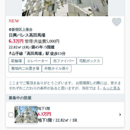
NEW
新宿区上落合
日興パレス高田馬場
6.3
万円
管理/共益費5,000円
22.82㎡ (1R) /築45年 /5階建
山手線「高田馬場」駅 徒歩13分
駐輪場
エレベーター
光ファイバー
宅配ボックス
敷地内ごみ置き場
外観タイル張り
ここまでご覧頂きありがとうございます。 お部屋探しの際には、皆さま
それぞれこだわりの条件があると思いますが、当社では【...
もっと見る
募集中の部屋
地下1階
6.3万円
地下1階 / 22.82㎡ / 1R