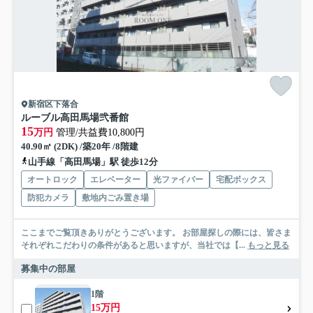
新宿区下落合
ルーブル高田馬場弐番館
15
万円
管理/共益費10,800円
40.90㎡ (2DK) /築20年 /8階建
山手線「高田馬場」駅 徒歩12分
オートロック
エレベーター
光ファイバー
宅配ボックス
防犯カメラ
敷地内ごみ置き場
ここまでご覧頂きありがとうございます。 お部屋探しの際には、皆さま
それぞれこだわりの条件があると思いますが、当社では【...
もっと見る
募集中の部屋
1階
15万円