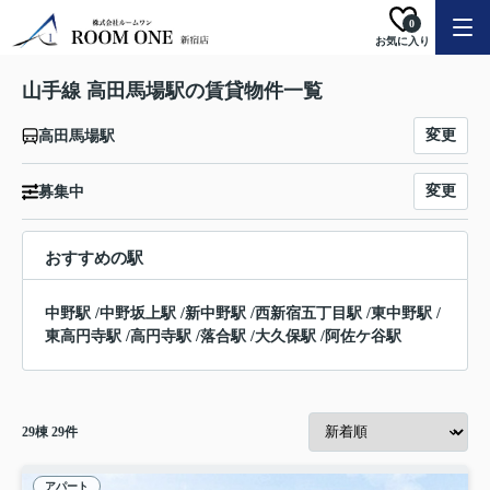
0
お気に入り
山手線 高田馬場駅の賃貸物件一覧
変更
高田馬場駅
変更
募集中
おすすめの駅
中野駅
/
中野坂上駅
/
新中野駅
/
西新宿五丁目駅
/
東中野駅
/
東高円寺駅
/
高円寺駅
/
落合駅
/
大久保駅
/
阿佐ケ谷駅
29
棟
29
件
アパート