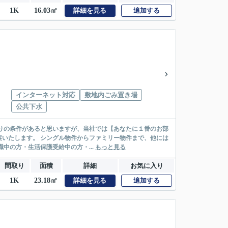
1K
16.03㎡
詳細を見る
追加する
インターネット対応
敷地内ごみ置き場
公共下水
リー物件まで、他には
絡先がいない・休職中の方・生活保護受給中の方・...
もっと見る
間取り
面積
詳細
お気に入り
1K
23.18㎡
詳細を見る
追加する