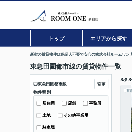
トップ
エリアから探す
新宿の賃貸物件は保証人不要で安心の株式会社ルームワン 
東急田園都市線の賃貸物件一覧
8
8
棟
東急田園都市線
変更
賃貸
物件種別
居住用
店舗
事務所
土地
その他事業用
駐車場