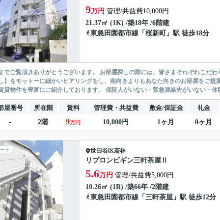
9
万円
管理/共益費10,000円
21.37㎡ (1K) /築18年 /6階建
東急田園都市線
「
桜新町
」駅 徒歩18分
ありがとうございます。 お部屋探しの際には、皆さまそれぞれこだわりの条件があると思いますが、当社では【あなたに１番のお部
】をモットーに細かいヒアリングをし、南向きよりもあなた向きのお部屋をご提案いたします。 シングル物件からファミ
無い賃貸物件を豊富にご紹介しております。 保証人がいない・緊急連
部屋番号
所在階
賃料
管理費・共益費
敷金/保証金
礼金
9
-
2階
10,000円
1ヶ月
0ヶ月
万円
ート
世田谷区
若林
リプロンビギン三軒茶屋Ⅱ
5.6
万円
管理/共益費5,000円
10.26㎡ (1R) /築66年 /2階建
東急田園都市線
「
三軒茶屋
」駅 徒歩12分