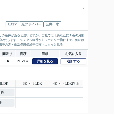
CATV
光ファイバー
公共下水
リー物件まで、他には
絡先がいない・休職中の方・生活保護受給中の方・...
もっと見る
間取り
面積
詳細
お気に入り
1R
21.79㎡
詳細を見る
追加する
2LDK
3K ～ 3LDK
4K ～ 4LDK以上
万円
-
-
件
-
-