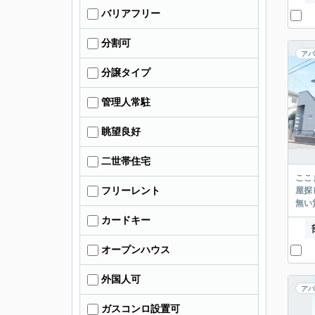
バリアフリー
分割可
アパ
分譲タイプ
管理人常駐
眺望良好
二世帯住宅
ここまでご覧頂き
フリーレント
屋探し
カードキー
オープンハウス
外国人可
アパ
ガスコンロ設置可