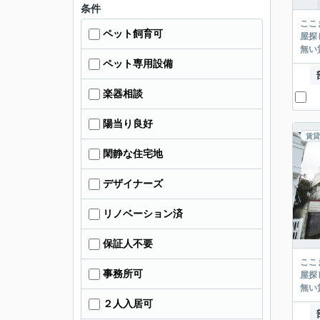
条件
ここまでご覧頂き
ペット飼育可
屋探し
ペット専用設備
楽器相談
陽当り良好
賃貸
閑静な住宅地
デザイナーズ
リノベーション済
保証人不要
ここまでご覧頂き
事務所可
屋探し
２人入居可