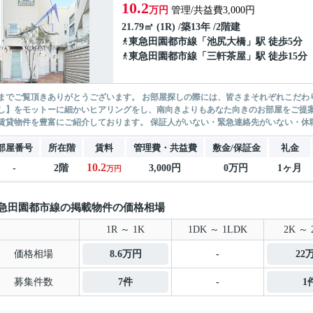
10.2
万円
管理/共益費3,000円
21.79㎡ (1R) /築13年 /2階建
東急田園都市線
「
池尻大橋
」駅 徒歩5分
東急田園都市線
「
三軒茶屋
」駅 徒歩15分
ありがとうございます。 お部屋探しの際には、皆さまそれぞれこだわりの条件があると思いますが、当社では【あなたに１番のお部
】をモットーに細かいヒアリングをし、南向きよりもあなた向きのお部屋をご提案いたします。 シングル物件からファミ
無い賃貸物件を豊富にご紹介しております。 保証人がいない・緊急連
部屋番号
所在階
賃料
管理費・共益費
敷金/保証金
礼金
10.2
-
2階
3,000円
0万円
1ヶ月
万円
急田園都市線の掲載物件の価格相場
1R ～ 1K
1DK ～ 1LDK
2K ～ 
価格相場
8.6万円
-
22
募集件数
7件
-
1