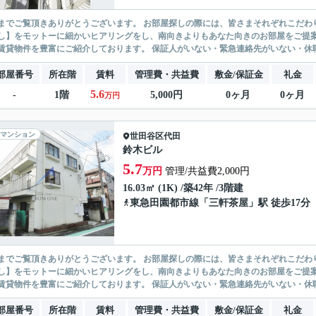
ありがとうございます。 お部屋探しの際には、皆さまそれぞれこだわりの条件があると思いますが、当社では【あなたに１番のお部
】をモットーに細かいヒアリングをし、南向きよりもあなた向きのお部屋をご提案いたします。 シングル物件からファミ
無い賃貸物件を豊富にご紹介しております。 保証人がいない・緊急連
部屋番号
所在階
賃料
管理費・共益費
敷金/保証金
礼金
5.6
-
1階
5,000円
0ヶ月
0ヶ月
万円
マンション
世田谷区
代田
鈴木ビル
5.7
万円
管理/共益費2,000円
16.03㎡ (1K) /築42年 /3階建
東急田園都市線
「
三軒茶屋
」駅 徒歩17分
ありがとうございます。 お部屋探しの際には、皆さまそれぞれこだわりの条件があると思いますが、当社では【あなたに１番のお部
】をモットーに細かいヒアリングをし、南向きよりもあなた向きのお部屋をご提案いたします。 シングル物件からファミ
無い賃貸物件を豊富にご紹介しております。 保証人がいない・緊急連
部屋番号
所在階
賃料
管理費・共益費
敷金/保証金
礼金