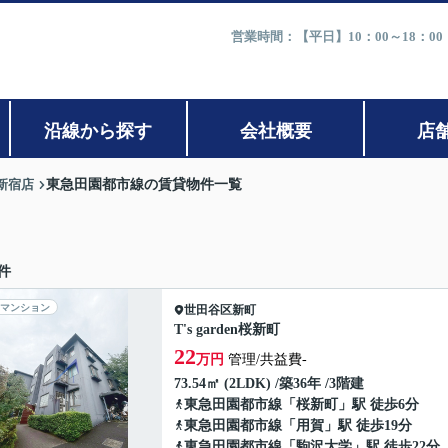
営業時間：【平日】10：00～18：0
沿線から探す
会社概要
店
新宿店
東急田園都市線の賃貸物件一覧
件
マンション
世田谷区
新町
T's garden桜新町
22
万円
管理/共益費-
73.54㎡ (2LDK) /築36年 /3階建
東急田園都市線
「
桜新町
」駅 徒歩6分
東急田園都市線
「
用賀
」駅 徒歩19分
東急田園都市線
「
駒沢大学
」駅 徒歩22分