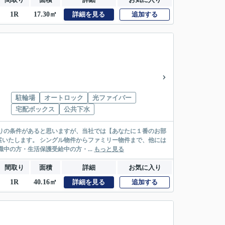
1R
17.30㎡
詳細を見る
追加する
駐輪場
オートロック
光ファイバー
宅配ボックス
公共下水
リー物件まで、他には
絡先がいない・休職中の方・生活保護受給中の方・...
もっと見る
間取り
面積
詳細
お気に入り
1R
40.16㎡
詳細を見る
追加する