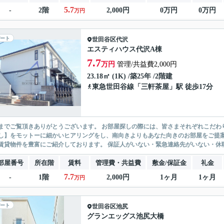
5.7
-
2階
2,000円
0万円
0万円
万円
ート
世田谷区
代沢
エスティハウス代沢A棟
7.7
万円
管理/共益費2,000円
23.18㎡ (1K) /築25年 /2階建
東急世田谷線
「
三軒茶屋
」駅 徒歩17分
ありがとうございます。 お部屋探しの際には、皆さまそれぞれこだわりの条件があると思いますが、当社では【あなたに１番のお部
】をモットーに細かいヒアリングをし、南向きよりもあなた向きのお部屋をご提案いたします。 シングル物件からファミ
無い賃貸物件を豊富にご紹介しております。 保証人がいない・緊急連
部屋番号
所在階
賃料
管理費・共益費
敷金/保証金
礼金
7.7
-
1階
2,000円
1ヶ月
1ヶ月
万円
ート
世田谷区
池尻
グランエッグス池尻大橋