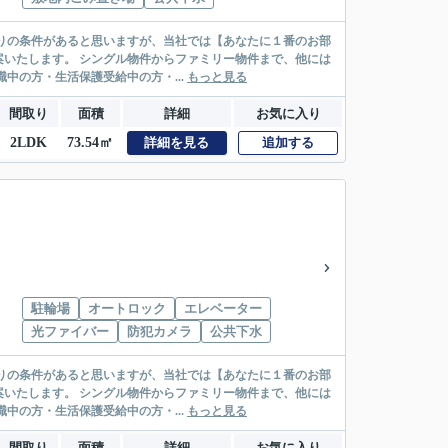
リー物件まで、他には
絡先がいない・休職中の方・生活保護受給中の方・...
もっと見る
間取り
面積
詳細
お気に入り
2LDK
73.54㎡
詳細を見る
追加する
駐輪場
オートロック
エレベーター
光ファイバー
防犯カメラ
公共下水
リー物件まで、他には
絡先がいない・休職中の方・生活保護受給中の方・...
もっと見る
間取り
面積
詳細
お気に入り