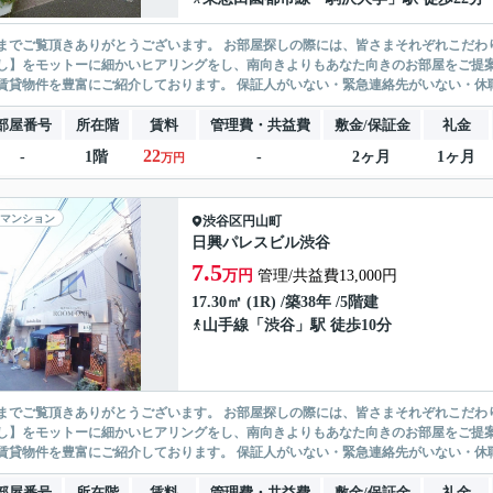
ありがとうございます。 お部屋探しの際には、皆さまそれぞれこだわりの条件があると思いますが、当社では【あなたに１番のお部
】をモットーに細かいヒアリングをし、南向きよりもあなた向きのお部屋をご提案いたします。 シングル物件からファミ
無い賃貸物件を豊富にご紹介しております。 保証人がいない・緊急連
部屋番号
所在階
賃料
管理費・共益費
敷金/保証金
礼金
22
-
1階
-
2ヶ月
1ヶ月
万円
マンション
渋谷区
円山町
日興パレスビル渋谷
7.5
万円
管理/共益費13,000円
17.30㎡ (1R) /築38年 /5階建
山手線
「
渋谷
」駅 徒歩10分
ありがとうございます。 お部屋探しの際には、皆さまそれぞれこだわりの条件があると思いますが、当社では【あなたに１番のお部
】をモットーに細かいヒアリングをし、南向きよりもあなた向きのお部屋をご提案いたします。 シングル物件からファミ
無い賃貸物件を豊富にご紹介しております。 保証人がいない・緊急連
部屋番号
所在階
賃料
管理費・共益費
敷金/保証金
礼金