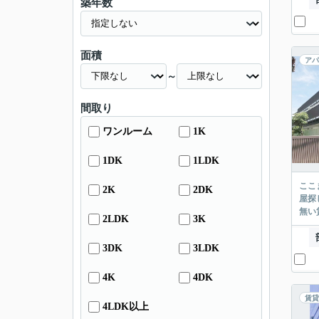
築年数
面積
アパ
～
間取り
ワンルーム
1K
1DK
1LDK
ここまでご覧頂き
2K
2DK
屋探し
2LDK
3K
3DK
3LDK
4K
4DK
賃貸
4LDK以上