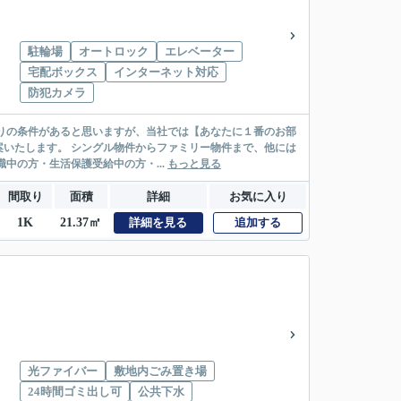
駐輪場
オートロック
エレベーター
宅配ボックス
インターネット対応
防犯カメラ
リー物件まで、他には
絡先がいない・休職中の方・生活保護受給中の方・...
もっと見る
間取り
面積
詳細
お気に入り
1K
21.37㎡
詳細を見る
追加する
光ファイバー
敷地内ごみ置き場
24時間ゴミ出し可
公共下水