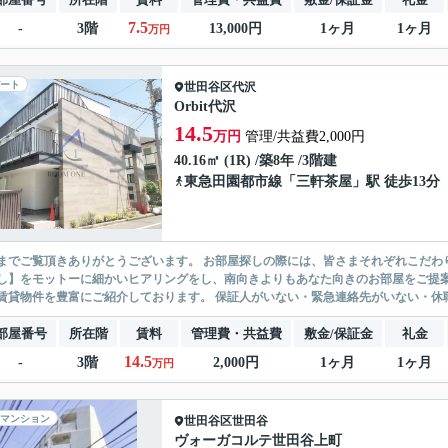
7.5
-
3階
13,000円
1ヶ月
1ヶ月
万円
ート
世田谷区
代沢
Orbit代沢
14.5
万円
管理/共益費2,000円
40.16㎡ (1R) /築8年 /3階建
東急田園都市線
「
三軒茶屋
」駅 徒歩13分
ありがとうございます。 お部屋探しの際には、皆さまそれぞれこだわりの条件があると思いますが、当社では【あなたに１番のお部
】をモットーに細かいヒアリングをし、南向きよりもあなた向きのお部屋をご提案いたします。 シングル物件からファミ
無い賃貸物件を豊富にご紹介しております。 保証人がいない・緊急連
部屋番号
所在階
賃料
管理費・共益費
敷金/保証金
礼金
14.5
-
3階
2,000円
1ヶ月
1ヶ月
万円
マンション
世田谷区
世田谷
ヴォーガコルテ世田谷上町