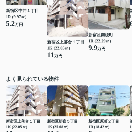
新宿区中井１丁目
1R (9.97㎡)
1
5.2
万円
新宿区南榎町
1R (22.29㎡)
新宿区上落合１丁目
9.9
1K (22.05㎡)
万円
11
万円
よく見られている物件
新宿区上落合１丁目
新宿区新宿５丁目
新宿区原町２丁目
1K (22.05㎡)
1K (25.68㎡)
1R (18.42㎡)
1