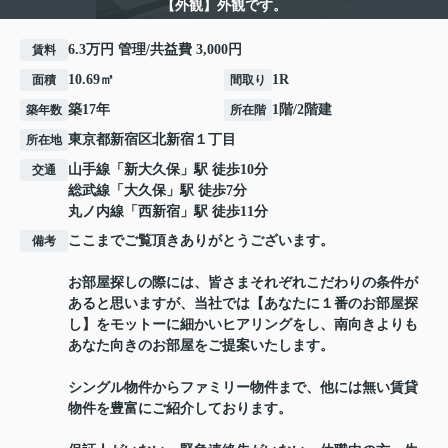
【外観】外観です。
6.3万円 管理/共益費 3,000円
賃料
10.69㎡
1R
面積
間取り
築17年
1階/2階建
築年数
所在階
東京都
新宿区
北新宿
１丁目
所在地
山手線
「
新大久保
」駅 徒歩10分
交通
総武線
「
大久保
」駅 徒歩7分
丸ノ内線
「
西新宿
」駅 徒歩11分
ここまでご覧頂きありがとうございます。
備考
お部屋探しの際には、皆さまそれぞれこだわりの条件が
あると思いますが、当社では【あなたに１番のお部屋探
し】をモットーに細かいヒアリングをし、南向きよりも
あなた向きのお部屋をご提案いたします。
シングル物件からファミリー物件まで、他には無い賃貸
物件を豊富にご紹介しております。