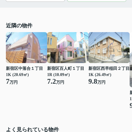
近隣の物件
新宿区中落合１丁目
新宿区百人町１丁目
新宿区西早稲田２丁目
1K (20.69㎡)
1R (10.09㎡)
1K (26.49㎡)
7
7.2
9.8
万円
万円
万円
1
よく見られている物件