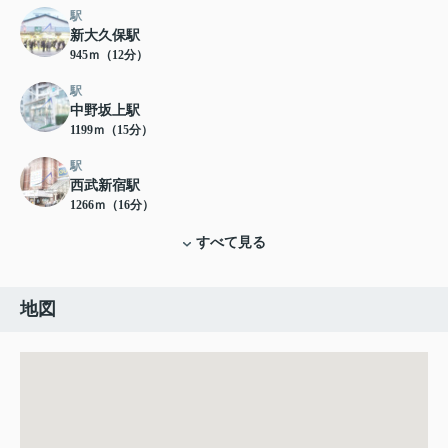
駅
新大久保駅
945ｍ（12分）
駅
中野坂上駅
1199ｍ（15分）
駅
西武新宿駅
1266ｍ（16分）
すべて見る
地図