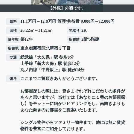
【外観】外観です。
11.1万円～12.8万円 管理/共益費 9,000円～12,000円
賃料
26.22㎡～31.21㎡
2K
面積
間取り
築12年
2階/5階建
築年数
所在階
東京都
新宿区
北新宿
３丁目
所在地
総武線
「
大久保
」駅 徒歩8分
交通
山手線
「
新大久保
」駅 徒歩12分
丸ノ内線
「
中野坂上
」駅 徒歩14分
ここまでご覧頂きありがとうございます。
備考
お部屋探しの際には、皆さまそれぞれこだわりの条件が
あると思いますが、当社では【あなたに１番のお部屋探
し】をモットーに細かいヒアリングをし、南向きよりも
あなた向きのお部屋をご提案いたします。
シングル物件からファミリー物件まで、他には無い賃貸
物件を豊富にご紹介しております。