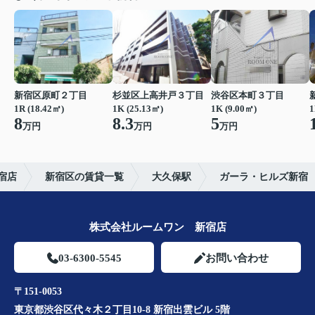
新宿区原町２丁目
杉並区上高井戸３丁目
渋谷区本町３丁目
1R (18.42㎡)
1K (25.13㎡)
1K (9.00㎡)
1
8
8.3
5
万円
万円
万円
宿店
新宿区の賃貸一覧
大久保駅
ガーラ・ヒルズ新宿
株式会社ルームワン 新宿店
03-6300-5545
お問い合わせ
〒151-0053
東京都渋谷区代々木２丁目10-8 新宿出雲ビル 5階