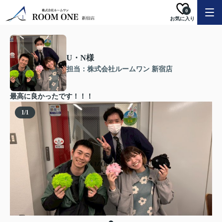
0
お気に入り
U・N様
担当：株式会社ルームワン 新宿店
最高に良かったです！！！
1
/
1