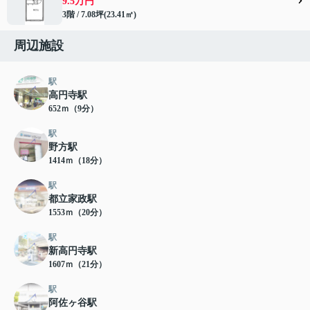
9.5万円
3階 / 7.08坪(23.41㎡)
周辺施設
駅
高円寺駅
652ｍ（9分）
駅
野方駅
1414ｍ（18分）
駅
都立家政駅
1553ｍ（20分）
駅
新高円寺駅
1607ｍ（21分）
駅
阿佐ヶ谷駅