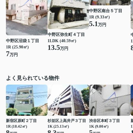
中野区南台５丁目
1R (9.33㎡)
5.1
万円
中野区弥生町４丁目
中野区沼袋１丁目
1LDK (40.59㎡)
1
13.5
1R (25.90㎡)
万円
7
万円
よく見られている物件
新宿区原町２丁目
杉並区上高井戸３丁目
渋谷区本町３丁目
1R (18.42㎡)
1K (25.13㎡)
1K (9.00㎡)
1
8
8.3
5