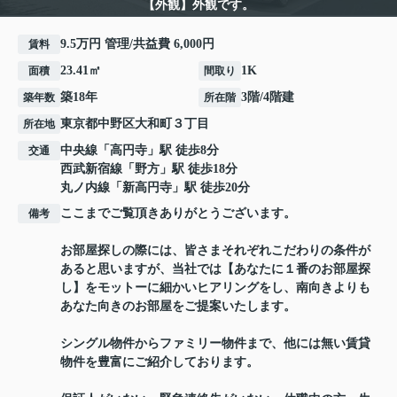
【外観】外観です。
9.5万円 管理/共益費 6,000円
賃料
23.41㎡
1K
面積
間取り
築18年
3階/4階建
築年数
所在階
東京都
中野区
大和町
３丁目
所在地
中央線
「
高円寺
」駅 徒歩8分
交通
西武新宿線
「
野方
」駅 徒歩18分
丸ノ内線
「
新高円寺
」駅 徒歩20分
ここまでご覧頂きありがとうございます。
備考
お部屋探しの際には、皆さまそれぞれこだわりの条件が
あると思いますが、当社では【あなたに１番のお部屋探
し】をモットーに細かいヒアリングをし、南向きよりも
あなた向きのお部屋をご提案いたします。
シングル物件からファミリー物件まで、他には無い賃貸
物件を豊富にご紹介しております。