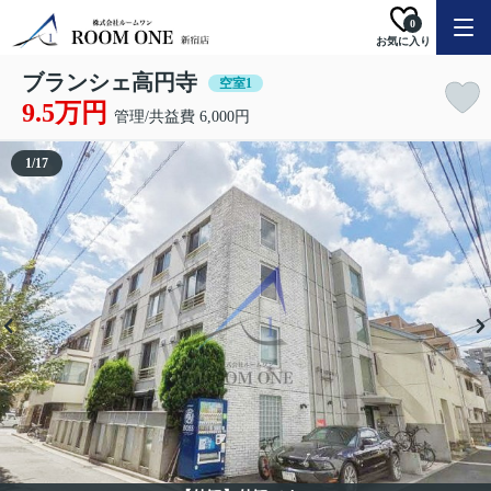
0
お気に入り
ブランシェ高円寺
空室1
9.5万円
管理/共益費 6,000円
1
/
17