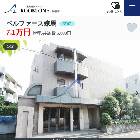
0
お気に入り
ベルファース練馬
空室1
7.1万円
管理/共益費 5,000円
1
/
18