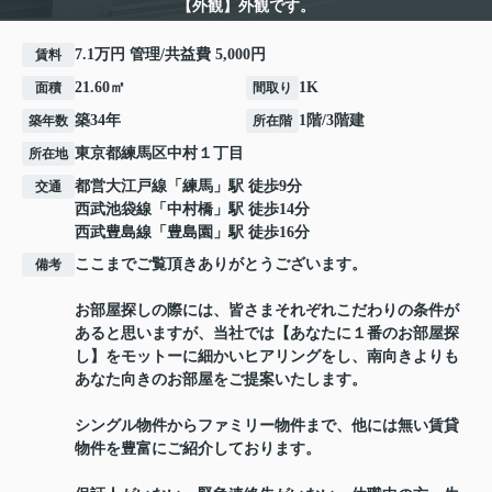
【外観】外観です。
7.1万円 管理/共益費 5,000円
賃料
21.60㎡
1K
面積
間取り
築34年
1階/3階建
築年数
所在階
東京都
練馬区
中村
１丁目
所在地
都営大江戸線
「
練馬
」駅 徒歩9分
交通
西武池袋線
「
中村橋
」駅 徒歩14分
西武豊島線
「
豊島園
」駅 徒歩16分
ここまでご覧頂きありがとうございます。
備考
お部屋探しの際には、皆さまそれぞれこだわりの条件が
あると思いますが、当社では【あなたに１番のお部屋探
し】をモットーに細かいヒアリングをし、南向きよりも
あなた向きのお部屋をご提案いたします。
シングル物件からファミリー物件まで、他には無い賃貸
物件を豊富にご紹介しております。