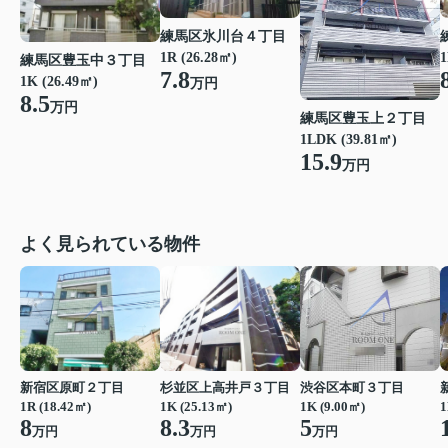
練馬区氷川台４丁目
1R (26.28㎡)
1
練馬区豊玉中３丁目
7.8
1K (26.49㎡)
万円
8.5
万円
練馬区豊玉上２丁目
1LDK (39.81㎡)
15.9
万円
よく見られている物件
新宿区原町２丁目
杉並区上高井戸３丁目
渋谷区本町３丁目
1R (18.42㎡)
1K (25.13㎡)
1K (9.00㎡)
1
8
8.3
5
万円
万円
万円