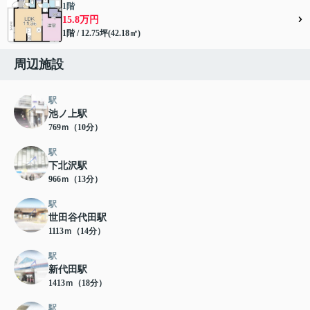
1階
15.8万円
1階 / 12.75坪(42.18㎡)
周辺施設
駅
池ノ上駅
769ｍ（10分）
駅
下北沢駅
966ｍ（13分）
駅
世田谷代田駅
1113ｍ（14分）
駅
新代田駅
1413ｍ（18分）
駅