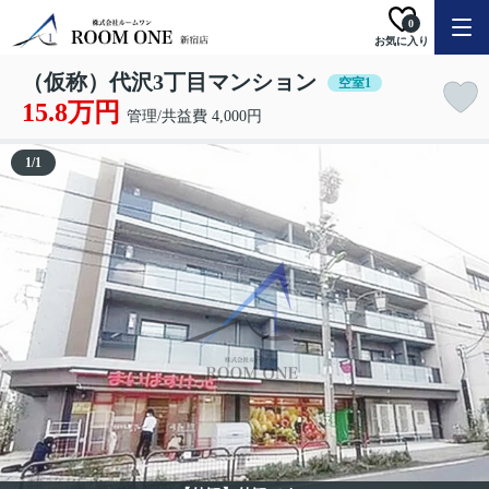
0
お気に入り
（仮称）代沢3丁目マンション
空室1
15.8万円
管理/共益費 4,000円
1
/
1