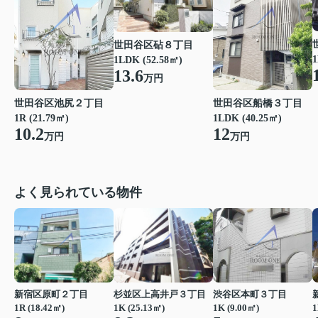
世田谷区砧８丁目
1
1LDK (52.58㎡)
13.6
万円
世田谷区池尻２丁目
世田谷区船橋３丁目
1R (21.79㎡)
1LDK (40.25㎡)
10.2
12
万円
万円
よく見られている物件
新宿区原町２丁目
杉並区上高井戸３丁目
渋谷区本町３丁目
1R (18.42㎡)
1K (25.13㎡)
1K (9.00㎡)
1