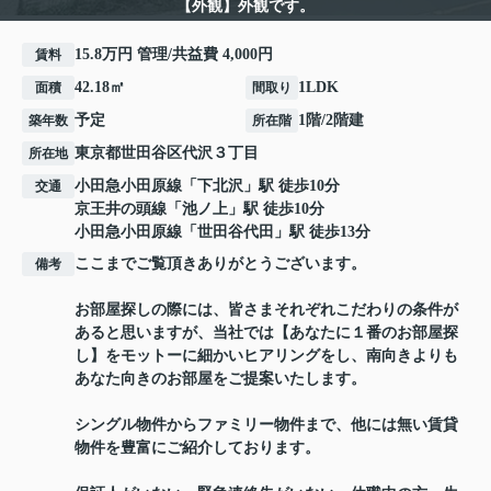
【外観】外観です。
15.8万円 管理/共益費 4,000円
賃料
42.18㎡
1LDK
面積
間取り
予定
1階/2階建
築年数
所在階
東京都
世田谷区
代沢
３丁目
所在地
小田急小田原線
「
下北沢
」駅 徒歩10分
交通
京王井の頭線
「
池ノ上
」駅 徒歩10分
小田急小田原線
「
世田谷代田
」駅 徒歩13分
ここまでご覧頂きありがとうございます。
備考
お部屋探しの際には、皆さまそれぞれこだわりの条件が
あると思いますが、当社では【あなたに１番のお部屋探
し】をモットーに細かいヒアリングをし、南向きよりも
あなた向きのお部屋をご提案いたします。
シングル物件からファミリー物件まで、他には無い賃貸
物件を豊富にご紹介しております。