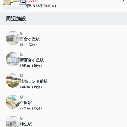
5.5万円
3階 / 5.65坪(30.00㎡)
周辺施設
駅
百合ヶ丘駅
99ｍ（2分）
駅
新百合ヶ丘駅
1265ｍ（16分）
駅
読売ランド前駅
1482ｍ（19分）
駅
生田駅
2771ｍ（35分）
駅
柿生駅