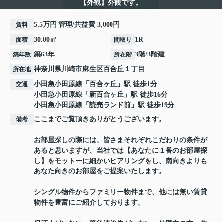
【外観】外観です。
5.5万円 管理/共益費 3,000円
賃料
30.00㎡
1R
面積
間取り
築63年
3階/3階建
築年数
所在階
神奈川県
川崎市麻生区
百合丘
１丁目
所在地
小田急小田原線
「
百合ヶ丘
」駅 徒歩1分
交通
小田急小田原線
「
新百合ヶ丘
」駅 徒歩16分
小田急小田原線
「
読売ランド前
」駅 徒歩19分
ここまでご覧頂きありがとうございます。
備考
お部屋探しの際には、皆さまそれぞれこだわりの条件が
あると思いますが、当社では【あなたに１番のお部屋探
し】をモットーに細かいヒアリングをし、南向きよりも
あなた向きのお部屋をご提案いたします。
シングル物件からファミリー物件まで、他には無い賃貸
物件を豊富にご紹介しております。