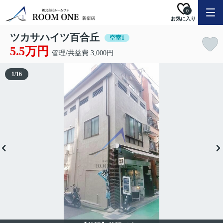
0
お気に入り
ツカサハイツ百合丘
空室1
5.5万円
管理/共益費 3,000円
1
/
16