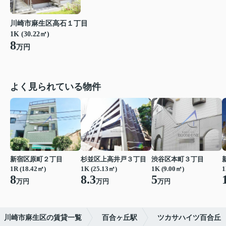
川崎市麻生区高石１丁目
1K (30.22㎡)
8
万円
よく見られている物件
新宿区原町２丁目
杉並区上高井戸３丁目
渋谷区本町３丁目
1R (18.42㎡)
1K (25.13㎡)
1K (9.00㎡)
1
8
8.3
5
万円
万円
万円
川崎市麻生区の賃貸一覧
百合ヶ丘駅
ツカサハイツ百合丘