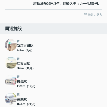
駐輪場7920円/2年、駐輪ステッカー代550円。
情報の見方
周辺施設
駅
新江古田駅
249ｍ（4分）
駅
江古田駅
866ｍ（11分）
駅
桜台駅
1329ｍ（17分）
駅
練馬駅
1666ｍ（21分）