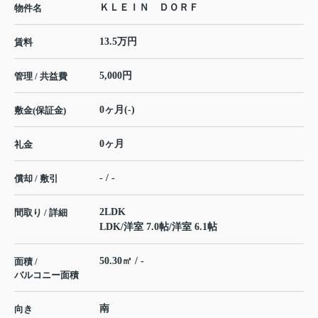
ＫＬＥＩＮ ＤＯＲＦ
物件名
13.5万円
賃料
5,000円
管理 / 共益費
0ヶ月(-)
敷金(保証金)
0ヶ月
礼金
- / -
償却 / 敷引
2LDK
間取り / 詳細
LDK
/
洋室 7.0帖
/
洋室 6.1帖
50.30㎡ / -
面積 /
バルコニー面積
南
向き