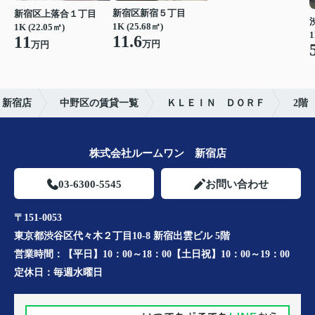
新宿区新宿５丁目
新宿区上落合１丁目
1K (25.68㎡)
1K (22.05㎡)
1
11.6
11
万円
万円
 新宿店
中野区の賃貸一覧
ＫＬＥＩＮ ＤＯＲＦ
2階
株式会社ルームワン 新宿店
03-6300-5545
お問い合わせ
〒151-0053
東京都渋谷区代々木２丁目10-8 新宿出雲ビル 5階
営業時間：
【平日】10：00～18：00【土日祝】10：00～19：00
定休日：
毎週水曜日