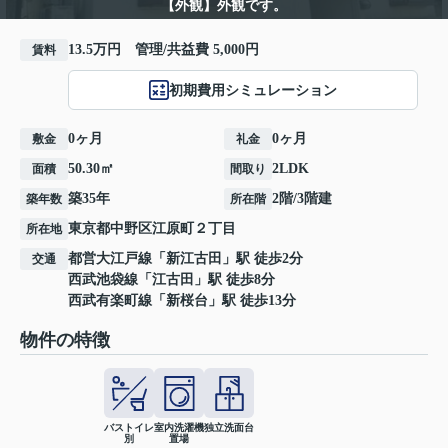
【外観】外観です。
13.5万円 管理/共益費 5,000円
賃料
初期費用シミュレーション
0ヶ月
0ヶ月
敷金
礼金
50.30㎡
2LDK
面積
間取り
築35年
2階/3階建
築年数
所在階
東京都
中野区
江原町
２丁目
所在地
都営大江戸線
「
新江古田
」駅 徒歩2分
交通
西武池袋線
「
江古田
」駅 徒歩8分
西武有楽町線
「
新桜台
」駅 徒歩13分
物件の特徴
バストイレ
室内洗濯機
独立洗面台
別
置場