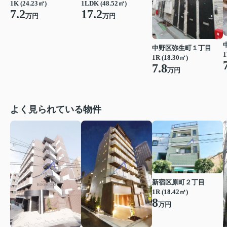
1K (24.23㎡)
1LDK (48.52㎡)
7.2
17.2
万円
万円
中野区弥生町１丁目
1
1R (18.30㎡)
7.8
万円
よく見られている物件
新宿区原町２丁目
1R (18.42㎡)
8
万円