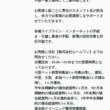
半額～最大無料にてご案内致します。
お客様１組ごとに専任のスタッフ１名が担当
し、全力でお客様のお部屋探しをサポートさ
せていただきます。
各種ライフライン・インターネットの手続
き・引越し業者の手配・家電の回収作業も対
応可能です。
お気軽に当社【株式会社ルームワン】までお
問合せください。
水曜定休：10:00～19:00までの営業時間とな
っております。
小型ペット飼育時敷金1ヶ月積み増し、償却。
中型、大型、多頭ペット飼育時敷金2ヶ月積み
増し、1ヶ月償却。
半年未満解約の場合総賃料2ヶ月分、9か月未
満解約の場合総賃料1.5ヶ月分、1年未満の場
合総賃料1ヶ月分違約金有り、1年半年未満解
約の場合総賃料0.5ヶ月分。
退去時クリーニング費用実費精算。