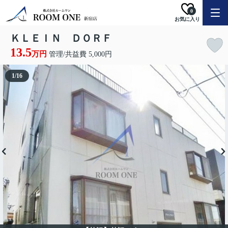
0
お気に入り
ＫＬＥＩＮ ＤＯＲＦ
13.5
万円
管理/共益費 5,000円
1
/
16