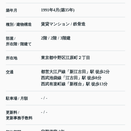
1991年4月(築35年)
築年月
賃貸マンション / 鉄骨造
種別 / 建物構造
2階 / 2階 / 3階建
部屋 /
所在階 / 階建て
東京都
中野区
江原町
２丁目
所在地
都営大江戸線
「
新江古田
」駅 徒歩2分
交通
西武池袋線
「
江古田
」駅 徒歩8分
西武有楽町線
「
新桜台
」駅 徒歩13分
- / -
駐車場 / 月額
- / -
更新料 /
更新事務手数料