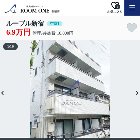
0
お気に入り
ルーブル新宿
空室1
6.9万円
管理/共益費 10,000円
1
/
19