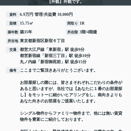
【外観】外観です。
6.9万円 管理/共益費 10,000円
賃料
15.75㎡
1R
面積
間取り
築35年
3階/4階建
築年数
所在階
東京都
新宿区
新宿
６丁目
所在地
都営大江戸線
「
東新宿
」駅 徒歩9分
交通
都営新宿線
「
新宿三丁目
」駅 徒歩10分
丸ノ内線
「
新宿御苑前
」駅 徒歩15分
ここまでご覧頂きありがとうございます。
備考
お部屋探しの際には、皆さまそれぞれこだわりの条件が
あると思いますが、当社では【あなたに１番のお部屋探
し】をモットーに細かいヒアリングをし、南向きよりも
あなた向きのお部屋をご提案いたします。
シングル物件からファミリー物件まで、他には無い賃貸
物件を豊富にご紹介しております。