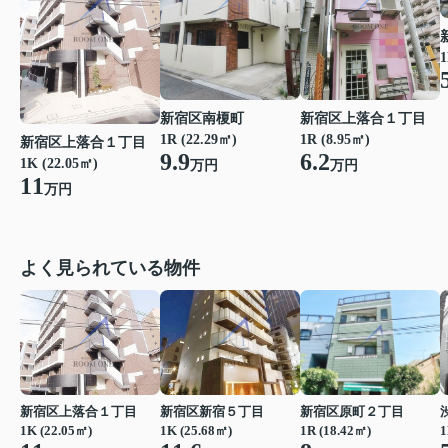
1
新宿区南榎町
新宿区上落合１丁目
1R (22.29㎡)
1R (8.95㎡)
新宿区上落合１丁目
9.9
6.2
1K (22.05㎡)
万円
万円
11
万円
よく見られている物件
新宿区上落合１丁目
新宿区新宿５丁目
新宿区原町２丁目
1K (22.05㎡)
1K (25.68㎡)
1R (18.42㎡)
1