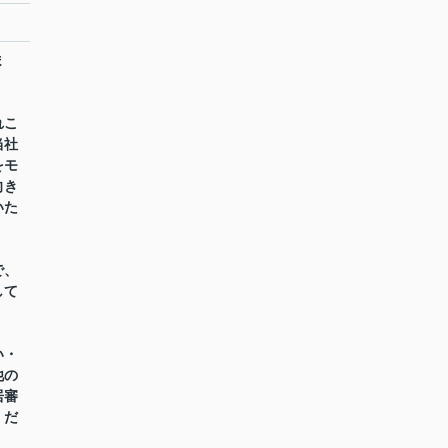
ま
れこ
当社
をモ
向き
いた
で、
して
い・
他の
居審
くだ