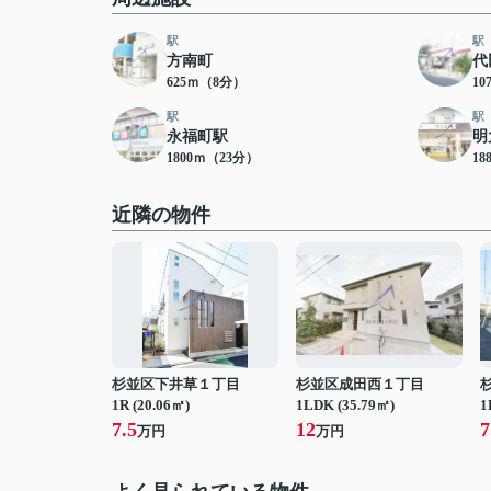
駅
駅
方南町
代
625ｍ（8分）
10
駅
駅
永福町駅
明
1800ｍ（23分）
18
近隣の物件
杉並区下井草１丁目
杉並区成田西１丁目
1R (20.06㎡)
1LDK (35.79㎡)
1
7.5
12
7
万円
万円