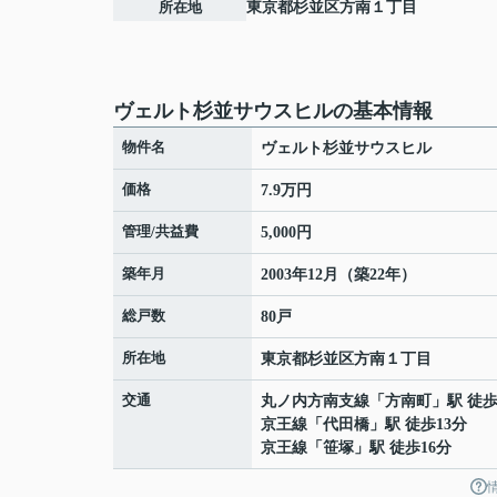
所在地
東京都
杉並区
方南
１丁目
ヴェルト杉並サウスヒルの基本情報
物件名
ヴェルト杉並サウスヒル
価格
7.9万円
管理/共益費
5,000円
築年月
2003年12月（築22年）
総戸数
80戸
所在地
東京都
杉並区
方南
１丁目
交通
丸ノ内方南支線
「
方南町
」駅 徒歩
京王線
「
代田橋
」駅 徒歩13分
京王線
「
笹塚
」駅 徒歩16分