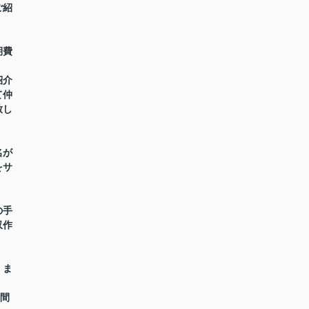
ご紹
期費
紹介
て仲
致し
名が
をサ
の手
収作
】ま
時間