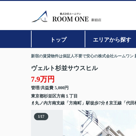
トップ
エリアから探す
新宿の賃貸物件は保証人不要で安心の株式会社ルームワン 
ヴェルト杉並サウスヒル
7.9万円
管理/共益費 5,000円
東京都
杉並区
方南
１丁目
丸ノ内方南支線「方南町」駅徒歩7分
京王線「代田
1
/
17