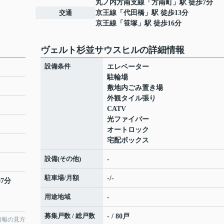
丸ノ内方南支線
「
方南町
」駅 徒歩7分
交通
京王線
「
代田橋
」駅 徒歩13分
京王線
「
笹塚
」駅 徒歩16分
ヴェルト杉並サウスヒルの詳細情報
設備条件
エレベーター
駐輪場
敷地内ごみ置き場
外観タイル張り
CATV
光ファイバー
オートロック
宅配ボックス
設備(その他)
-
駐車場/月額
-/-
7分
用途地域
-
募集戸数 / 総戸数
- / 80戸
情報の見方