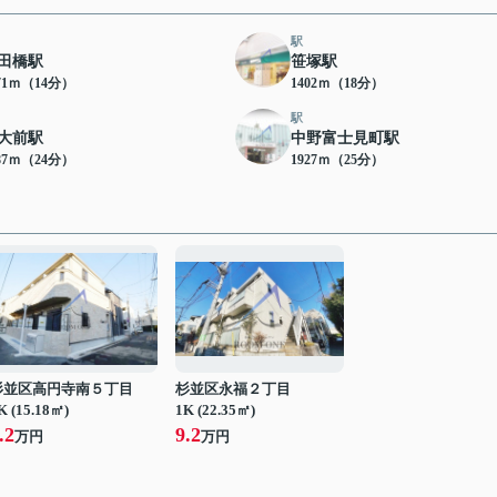
駅
田橋駅
笹塚駅
71ｍ（14分）
1402ｍ（18分）
駅
大前駅
中野富士見町駅
87ｍ（24分）
1927ｍ（25分）
杉並区高円寺南５丁目
杉並区永福２丁目
K (15.18㎡)
1K (22.35㎡)
.2
9.2
万円
万円