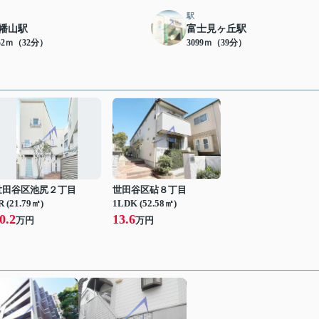
駅
幡山駅
富士見ヶ丘駅
52ｍ（32分）
3099ｍ（39分）
世田谷区池尻２丁目
世田谷区砧８丁目
R (21.79㎡)
1LDK (52.58㎡)
0.2
13.6
万円
万円