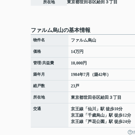
所在地
東京都
世田谷区
給田
３丁目
ファルム烏山の基本情報
物件名
ファルム烏山
価格
14万円
管理/共益費
10,000円
築年月
1984年7月（築42年）
総戸数
23戸
所在地
東京都
世田谷区
給田
３丁目
交通
京王線
「
仙川
」駅 徒歩10分
京王線
「
千歳烏山
」駅 徒歩12分
京王線
「
芦花公園
」駅 徒歩24分