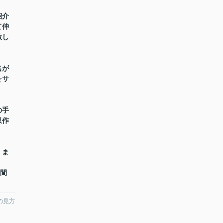
紹介
て仲
致し
名が
をサ
の手
収作
】ま
時間
の見方