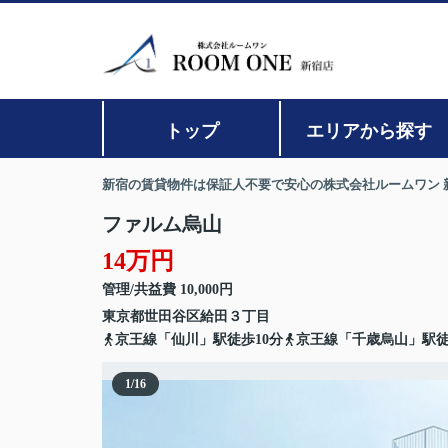
トップ
エリアから探す
新宿の賃貸物件は保証人不要で安心の株式会社ルームワン 
ファルム烏山
14万円
管理/共益費 10,000円
東京都
世田谷区
給田
３丁目
京王線「仙川」駅徒歩10分
京王線「千歳烏山」駅徒
1
/
16