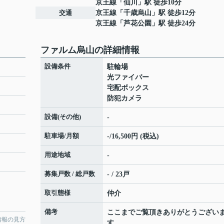
京王線
「
仙川
」駅 徒歩10分
交通
京王線
「
千歳烏山
」駅 徒歩12分
京王線
「
芦花公園
」駅 徒歩24分
ファルム烏山の詳細情報
設備条件
駐輪場
光ファイバー
宅配ボックス
防犯カメラ
設備(その他)
-
駐車場/月額
-/16,500円 (税込)
用途地域
-
募集戸数 / 総戸数
- / 23戸
取引態様
仲介
備考
ここまでご覧頂きありがとうござい
情報の見方
す。