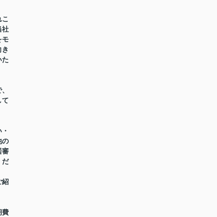
れこ
当社
をモ
向き
いた
で、
して
い・
他の
居審
くだ
ご紹
期費