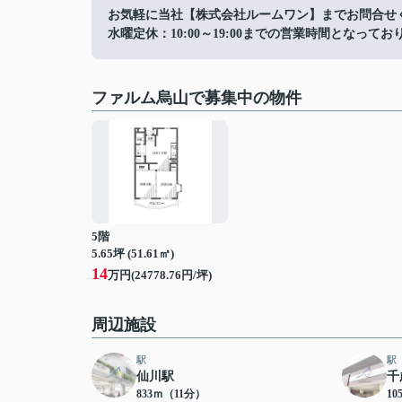
お気軽に当社【株式会社ルームワン】までお問合せ
水曜定休：10:00～19:00までの営業時間となってお
ファルム烏山で募集中の物件
5階
5.65坪 (51.61㎡)
14
万円(24778.76円/坪)
周辺施設
駅
駅
仙川駅
千
833ｍ（11分）
10