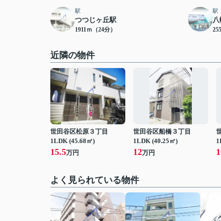
駅
駅
つつじヶ丘駅
八
1911ｍ（24分）
25
近隣の物件
世田谷区松原３丁目
世田谷区船橋３丁目
1LDK (45.68㎡)
1LDK (40.25㎡)
1
15.5
12
1
万円
万円
よく見られている物件