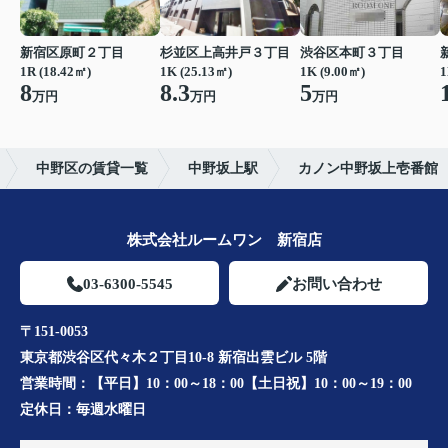
新宿区原町２丁目
杉並区上高井戸３丁目
渋谷区本町３丁目
1R (18.42㎡)
1K (25.13㎡)
1K (9.00㎡)
1
8
8.3
5
万円
万円
万円
中野区の賃貸一覧
中野坂上駅
カノン中野坂上壱番館
株式会社ルームワン 新宿店
03-6300-5545
お問い合わせ
〒151-0053
東京都渋谷区代々木２丁目10-8 新宿出雲ビル 5階
営業時間：
【平日】10：00～18：00【土日祝】10：00～19：00
定休日：
毎週水曜日