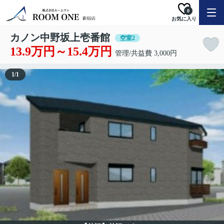
0
お気に入り
カノン中野坂上壱番館
空室2
13.9万円～15.4万円
管理/共益費 3,000円
1
/
1