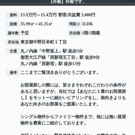
【外観】外観です。
13.9万円～15.4万円 管理/共益費 3,000円
賃料
35.99㎡～41.25㎡
1LDK
面積
間取り
予定
1階/2階建
築年数
所在階
東京都
中野区
本町
１丁目
所在地
丸ノ内線
「
中野坂上
」駅 徒歩5分
交通
都営大江戸線
「
西新宿五丁目
」駅 徒歩9分
丸ノ内線
「
西新宿
」駅 徒歩13分
ここまでご覧頂きありがとうございます。
備考
お部屋探しの際には、皆さまそれぞれこだわりの条件が
あると思いますが、当社では【あなたに１番のお部屋探
し】をモットーに細かいヒアリングをし、南向きよりも
あなた向きのお部屋をご提案いたします。
シングル物件からファミリー物件まで、他には無い賃貸
物件を豊富にご紹介しております。