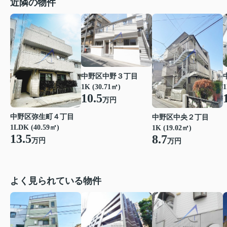
近隣の物件
中野区中野３丁目
1K (30.71㎡)
1
10.5
万円
中野区弥生町４丁目
中野区中央２丁目
1LDK (40.59㎡)
1K (19.02㎡)
13.5
8.7
万円
万円
よく見られている物件