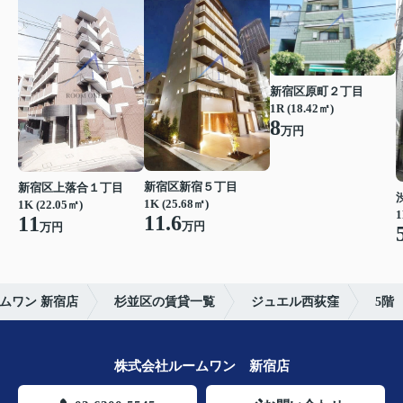
新宿区原町２丁目
1R (18.42㎡)
8
万円
新宿区新宿５丁目
新宿区上落合１丁目
1K (25.68㎡)
1K (22.05㎡)
1
11.6
11
万円
万円
ムワン 新宿店
杉並区の賃貸一覧
ジュエル西荻窪
5階
株式会社ルームワン 新宿店