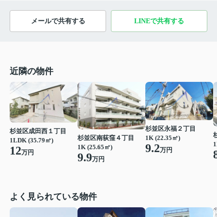
メールで共有する
LINEで共有する
近隣の物件
杉並区永福２丁目
杉並区成田西１丁目
1K (22.35㎡)
杉並区南荻窪４丁目
1LDK (35.79㎡)
1
9.2
1K (25.65㎡)
12
万円
万円
9.9
万円
よく見られている物件