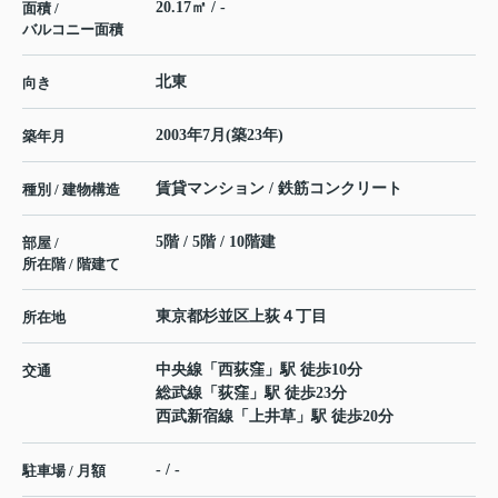
20.17㎡ / -
面積 /
バルコニー面積
北東
向き
2003年7月(築23年)
築年月
賃貸マンション / 鉄筋コンクリート
種別 / 建物構造
5階 / 5階 / 10階建
部屋 /
所在階 / 階建て
東京都
杉並区
上荻
４丁目
所在地
中央線
「
西荻窪
」駅 徒歩10分
交通
総武線
「
荻窪
」駅 徒歩23分
西武新宿線
「
上井草
」駅 徒歩20分
- / -
駐車場 / 月額