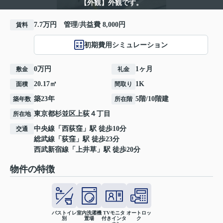
【外観】外観です。
7.7万円 管理/共益費 8,000円
賃料
初期費用シミュレーション
0万円
1ヶ月
敷金
礼金
20.17㎡
1K
面積
間取り
築23年
5階/10階建
築年数
所在階
東京都
杉並区
上荻
４丁目
所在地
中央線
「
西荻窪
」駅 徒歩10分
交通
総武線
「
荻窪
」駅 徒歩23分
西武新宿線
「
上井草
」駅 徒歩20分
物件の特徴
バストイレ
室内洗濯機
TVモニタ
オートロッ
別
置場
付きインタ
ク