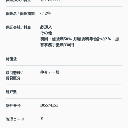
- / 2年
保険名 / 保険期間
必加入
保証会社 / 料金
その他
初回：総賃料50% 月額賃料等合計の2％ 振
替事務手数料330円
-
特優賃
仲介 / 一般
取引態様 /
賃貸区分
-
総戸数
105574151
物件番号
Ｓ
管理コード