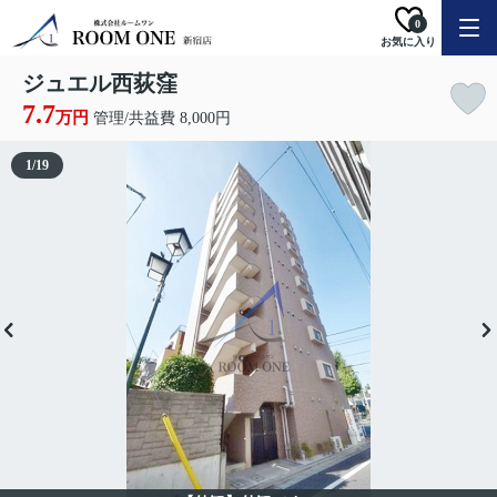
0
お気に入り
ジュエル西荻窪
7.7
万円
管理/共益費 8,000円
1
/
19