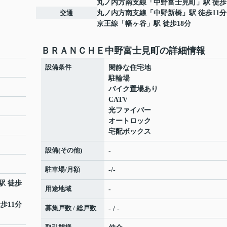
丸ノ内方南支線
「
中野富士見町
」駅 徒歩
交通
丸ノ内方南支線
「
中野新橋
」駅 徒歩11分
京王線
「
幡ヶ谷
」駅 徒歩18分
ＢＲＡＮＣＨＥ中野富士見町の詳細情報
設備条件
閑静な住宅地
駐輪場
バイク置場あり
CATV
光ファイバー
オートロック
宅配ボックス
設備(その他)
-
駐車場/月額
-/-
駅 徒歩
用途地域
-
歩11分
募集戸数 / 総戸数
- / -