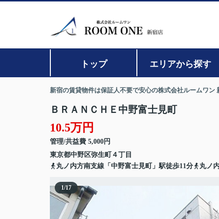
トップ
エリアから探す
新宿の賃貸物件は保証人不要で安心の株式会社ルームワン 
ＢＲＡＮＣＨＥ中野富士見町
10.5万円
管理/共益費 5,000円
東京都
中野区
弥生町
４丁目
丸ノ内方南支線「中野富士見町」駅徒歩11分
丸ノ内
1
/
17