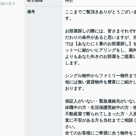
取引態様
仲介
情報の見方
備考
ここまでご覧頂きありがとうござい
す。
お部屋探しの際には、皆さまそれぞ
だわりの条件があると思いますが、
では【あなたに１番のお部屋探し】
ットーに細かいヒアリングをし、南
よりもあなた向きのお部屋をご提案
します。
シングル物件からファミリー物件ま
他には無い賃貸物件を豊富にご紹介
おります。
保証人がいない・緊急連絡先がいな
休職中の方・生活保護受給中の方・
不動産屋で断られてしまった方・入
査に不安がある方も当社までご相談
さい。
全てのお客様にご希望に合う物件を