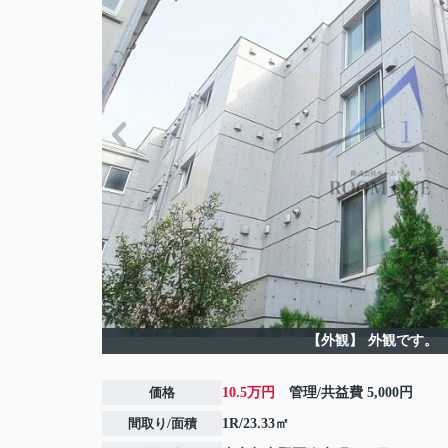
【外観】
外観です。
価格
10.5万円
管理/共益費
5,000円
間取り/面積
1R/23.33㎡