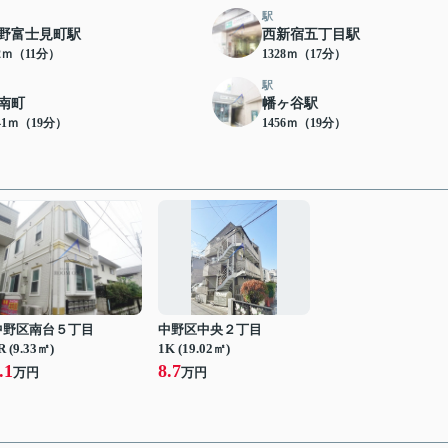
駅
野富士見町駅
西新宿五丁目駅
32ｍ（11分）
1328ｍ（17分）
駅
南町
幡ヶ谷駅
41ｍ（19分）
1456ｍ（19分）
中野区南台５丁目
中野区中央２丁目
R (9.33㎡)
1K (19.02㎡)
.1
8.7
万円
万円