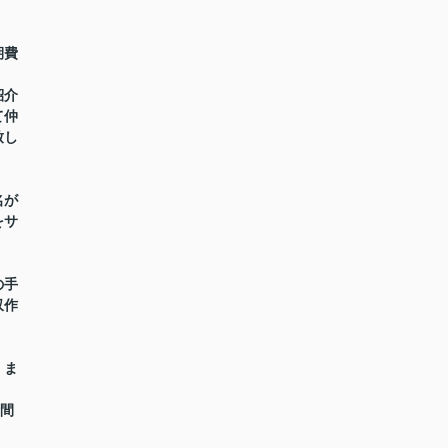
期費
紹介
て仲
致し
名が
をサ
の手
収作
】ま
時間