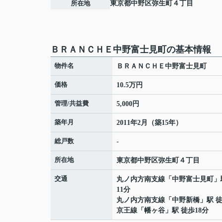
所在地
東京都
中野区
弥生町
４丁目
ＢＲＡＮＣＨＥ中野富士見町の基本情報
物件名
ＢＲＡＮＣＨＥ中野富士見町
価格
10.5万円
管理/共益費
5,000円
築年月
2011年2月（築15年）
総戸数
-
所在地
東京都
中野区
弥生町
４丁目
交通
丸ノ内方南支線
「
中野富士見町
」
11分
丸ノ内方南支線
「
中野新橋
」駅 徒
京王線
「
幡ヶ谷
」駅 徒歩18分