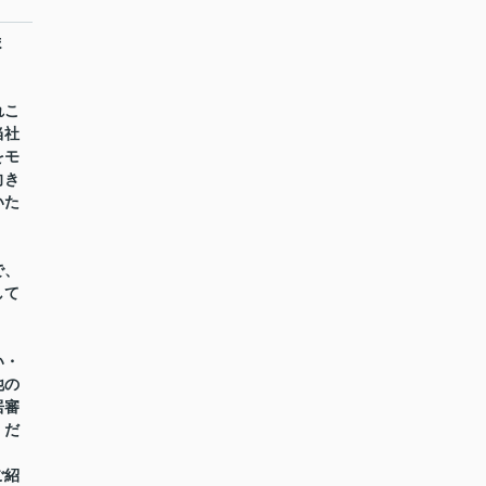
ま
れこ
当社
をモ
向き
いた
で、
して
い・
他の
居審
くだ
ご紹